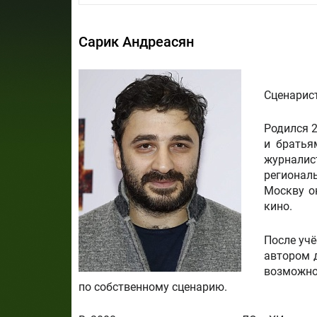
Сарик Андреасян
Сценарист
Родился 2
и братья
журналис
регионал
Москву о
кино.
После учё
автором д
возможно
по собственному сценарию.