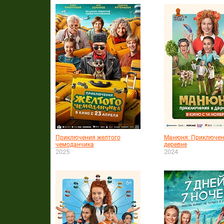
Приключения желтого
Манюня: Приключен
чемоданчика
деревне
2025
2024