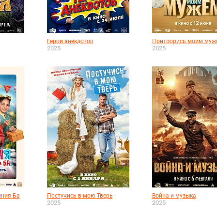
Герои анекдотов
Притворись моим муж
2025
2025
ения Ба
Постучись в мою Тверь
Война и музыка
2025
2025