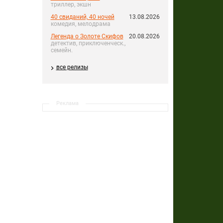
триллер, экшн
40 свиданий, 40 ночей
13.08.2026
комедия, мелодрама
Легенда о Золоте Скифов
20.08.2026
детектив, приключенческ.,
семейн.
все релизы
Реклама