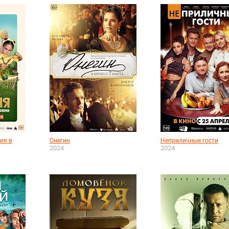
ия в
Онегин
Неприличные гости
2024
2024