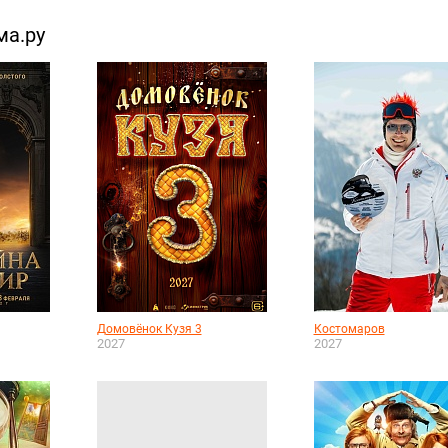
ма.ру
Домовёнок Кузя 3
Костомаров
2027
2027