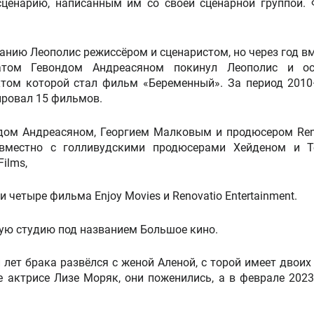
ценарию, написанным им со своей сценарной группой.
анию Леополис режиссёром и сценаристом, но через год вм
том Гевондом Андреасяном покинул Леополис и ос
ктом которой стал фильм «Беременный». За период 201
ировал 15 фильмов.
ндом Андреасяном, Георгием Малковым и продюсером Ren
овместно с голливудскими продюсерами Хейденом и 
ilms,
 четыре фильма Enjoy Movies и Renovatio Entertainment.
вую студию под названием Большое кино.
 лет брака развёлся с женой Аленой, с торой имеет двоих 
 актрисе Лизе Моряк, они поженились, а в феврале 2023