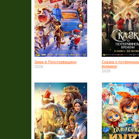
Зима в Простоквашино
Сказка о потерянно
2026
времени
2026