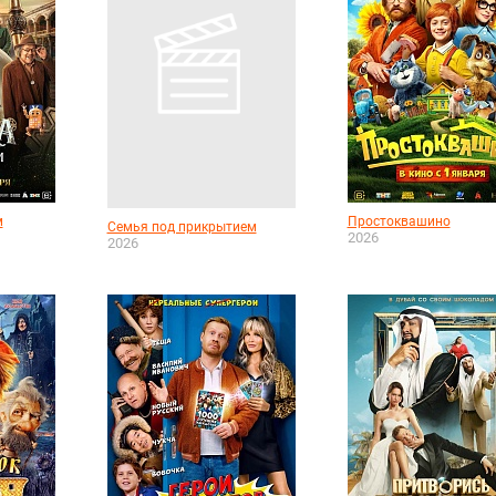
м
Простоквашино
Семья под прикрытием
2026
2026