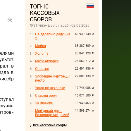
ТОП-10
КАССОВЫХ
СБОРОВ
№31 уикенд 30.07.2026 - 02.08.2026
На деревню дедушке
45 939 740
руб.
2
Майкл
38 387 809
руб.
телями
Холоп 3
25 841 128
руб.
ультет
Матч Акпарса
23 662 712
руб.
грал в
Счастье
23 491 956
руб.
езда в
Зловещие мертвецы:
22 081 130
руб.
жиссёр
пекло
Ушла по-чеховски
17 746 088
руб.
Старый орел
16 071 500
руб.
ступал
За любовь
15 940 463
руб.
олучил
Мой дикий друг.
14 598 274
етров»
руб.
Возвращение домой
все кассовые сборы