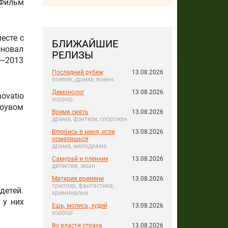
 Фильм
есте с
БЛИЖАЙШИЕ
новал
РЕЛИЗЫ
0—2013
Последний рубеж
13.08.2026
боевик, драма, военн.
Демонолог
13.08.2026
ovatio
хоррор
Тоувом
Время сиять
13.08.2026
драма, фэнтези, спортивн.
Влюбись в меня, если
13.08.2026
осмелишься
драма, мелодрама
Самурай и пленник
13.08.2026
детектив, экшн
Материя времени
13.08.2026
триллер, фантастика,
детей.
криминальн.
 у них
Ешь, молись, худей
13.08.2026
хоррор
Во власти страха
13.08.2026