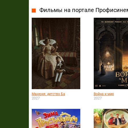
Фильмы на портале Профисине
Манюня: детство Ба
Война и мир
2027
2027