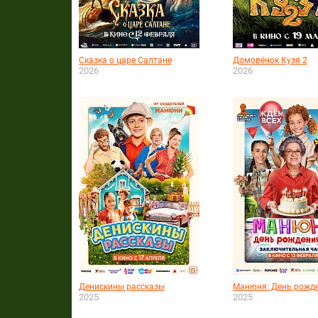
Сказка о царе Салтане
Домовёнок Кузя 2
2026
2026
Денискины рассказы
Манюня: День рожд
2025
2025