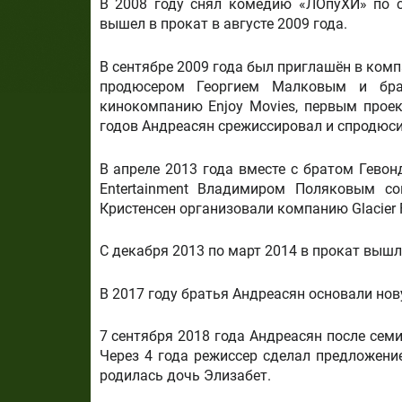
В 2008 году снял комедию «ЛОпуХИ» по с
вышел в прокат в августе 2009 года.
В сентябре 2009 года был приглашён в комп
продюсером Георгием Малковым и бра
кинокомпанию Enjoy Movies, первым прое
годов Андреасян срежиссировал и спродюс
В апреле 2013 года вместе с братом Гево
Entertainment Владимиром Поляковым с
Кристенсен организовали компанию Glacier F
C декабря 2013 по март 2014 в прокат вышли
В 2017 году братья Андреасян основали но
7 сентября 2018 года Андреасян после семи
Через 4 года режиссер сделал предложение
родилась дочь Элизабет.