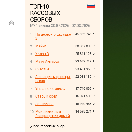
ТОП-10
КАССОВЫХ
СБОРОВ
№31 уикенд 30.07.2026 - 02.08.2026
На деревню дедушке
45 939 740
руб.
2
Майкл
38 387 809
руб.
Холоп 3
25 841 128
руб.
Матч Акпарса
23 662 712
руб.
Счастье
23 491 956
руб.
Зловещие мертвецы:
22 081 130
руб.
пекло
Ушла по-чеховски
17 746 088
руб.
Старый орел
16 071 500
руб.
За любовь
15 940 463
руб.
Мой дикий друг.
14 598 274
руб.
Возвращение домой
все кассовые сборы