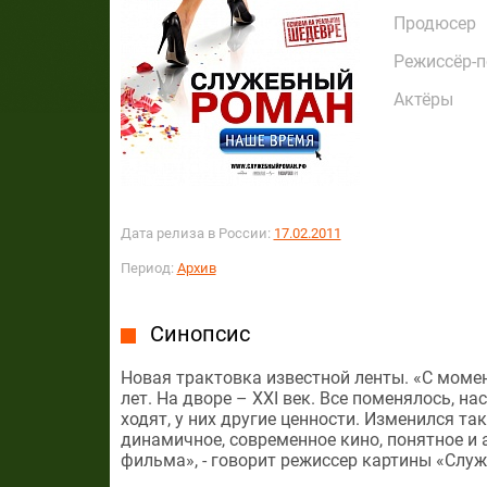
Продюсер
Режиссёр-
Актёры
Дата релиза в России:
17.02.2011
Период:
Архив
Синопсис
Новая трактовка известной ленты. «С мом
лет. На дворе – ХХI век. Все поменялось, н
ходят, у них другие ценности. Изменился т
динамичное, современное кино, понятное и 
фильма», - говорит режиссер картины «Слу