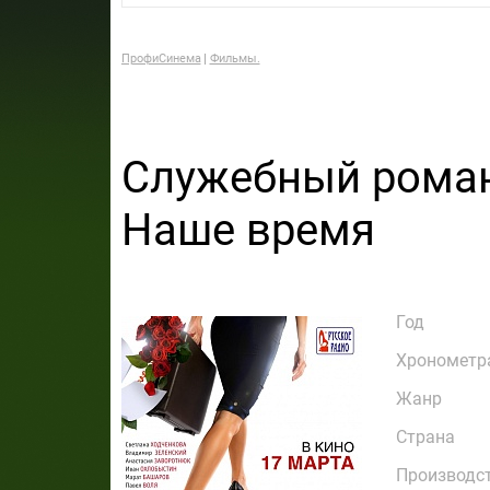
ПрофиСинема
Фильмы.
Служебный роман
Наше время
Год
Хронометр
Жанр
Страна
Производс