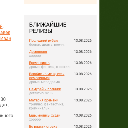
БЛИЖАЙШИЕ
й
,
РЕЛИЗЫ
авел
,
Иван
Последний рубеж
13.08.2026
боевик, драма, военн.
Демонолог
13.08.2026
хоррор
Время сиять
13.08.2026
драма, фэнтези, спортивн.
Влюбись в меня, если
13.08.2026
осмелишься
драма, мелодрама
Самурай и пленник
13.08.2026
детектив, экшн
 30
Материя времени
13.08.2026
дят,
триллер, фантастика,
криминальн.
льного
Ешь, молись, худей
13.08.2026
хоррор
Во власти страха
13.08.2026