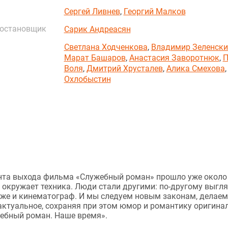
Сергей Ливнев
,
Георгий Малков
постановщик
Сарик Андреасян
Светлана Ходченкова
,
Владимир Зеленски
Марат Башаров
,
Анастасия Заворотнюк
,
П
Воля
,
Дмитрий Хрусталев
,
Алика Смехова
Охлобыстин
ента выхода фильма «Служебный роман» прошло уже около
ас окружает техника. Люди стали другими: по-другому выгля
акже и кинематограф. И мы следуем новым законам, делаем
актуальное, сохраняя при этом юмор и романтику оригина
жебный роман. Наше время».