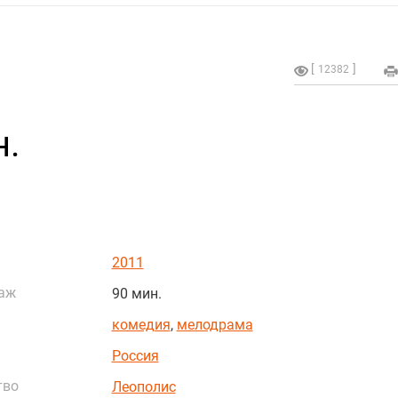
12382
.
2011
аж
90 мин.
комедия
,
мелодрама
Россия
тво
Леополис