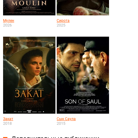
Мулен
Сирота
2026
2025
Закат
Сын Саула
2018
2015