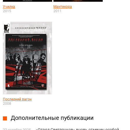
Училка
Мантикора
2015
2011
Последний вагон
2008
Дополнительные публикации
«Отряд Светлячков» вновь отмечен особой
22 октября 2025