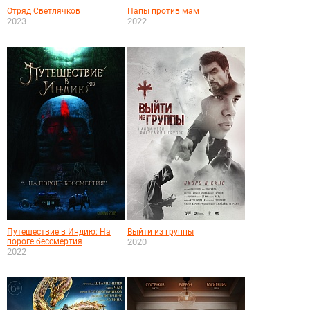
Отряд Светлячков
Папы против мам
2023
2022
Путешествие в Индию: На
Выйти из группы
пороге бессмертия
2020
2022