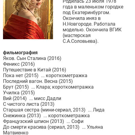
Родилась 23 июля 1978
года в маленьком городке
под Екатеринбургом.
Окончила иняз в
Н.Новгороде. Работала
моделью. Окончила ВГИК
(мастерская
С.А.Соловьева).
фильмография
Яков. Сын Сталина (2016)
Феникс (2016)
Путешествие в Китай (2016)
Пока нет (2015) ... короткометражка
Последний вагон. Весна (2015)
Брут (2015) ... Клара; короткометражка
Училка (2015)
Вий (2014) ... мисс Дадли
С чистого листа (2013)
Старшая сестра (мини-сериал, 2013) ... Лида
Снежинка (2013) ... короткометражка
Французский шпион (2013) ... Софи
До смерти красива (сериал, 2013) ... Ульяна
Матвиенко