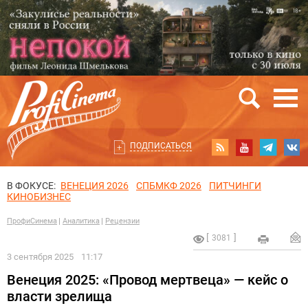
ПОДПИСАТЬСЯ
В ФОКУСЕ:
ВЕНЕЦИЯ 2026
СПБМКФ 2026
ПИТЧИНГИ
КИНОБИЗНЕС
ПрофиСинема
Аналитика
Рецензии
3081
3 сентября 2025
11:17
Венеция 2025: «Провод мертвеца» — кейс о
власти зрелища