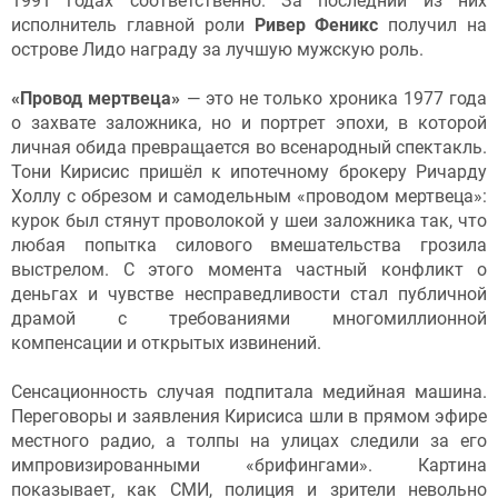
1991 годах соответственно. За последний из них
исполнитель главной роли
Ривер Феникс
получил на
острове Лидо награду за лучшую мужскую роль.
«Провод мертвеца»
— это не только хроника 1977 года
о захвате заложника, но и портрет эпохи, в которой
личная обида превращается во всенародный спектакль.
Тони Кирисис пришёл к ипотечному брокеру Ричарду
Холлу с обрезом и самодельным «проводом мертвеца»:
курок был стянут проволокой у шеи заложника так, что
любая попытка силового вмешательства грозила
выстрелом. С этого момента частный конфликт о
деньгах и чувстве несправедливости стал публичной
драмой с требованиями многомиллионной
компенсации и открытых извинений.
Сенсационность случая подпитала медийная машина.
Переговоры и заявления Кирисиса шли в прямом эфире
местного радио, а толпы на улицах следили за его
импровизированными «брифингами». Картина
показывает, как СМИ, полиция и зрители невольно