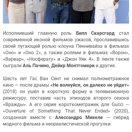
Исполнивший главную роль
Билл Скарсгард
стал
современной иконой фильмов ужасов, прославившись
своей пугающей ролью клоуна Пеннивайза в фильмах
«Оно» и «Оно 2», а также ролями в фильмах «Ворон»,
«Варвар», «Носферату» и «Джон Уик 4». В ленте также
сыграли
Аль Пачино, Дейкр Монтгомери
и другие.
Шесть лет Гас Ван Сент не снимал полнометражное
кино — после драмы
«Не волнуйся, он далеко не уйдет»
(2018) он ушёл в короткую форму и телевизионную
режиссуру, поставив часть эпизодов второго сезона
«Вражды». А его серия короткометражек для Gucci —
«Ouverture of Something That Never Ended» (2020),
созданная вместе с
Алессандро Микеле
— гибрид
модного фильма и неореалистической прогулки.