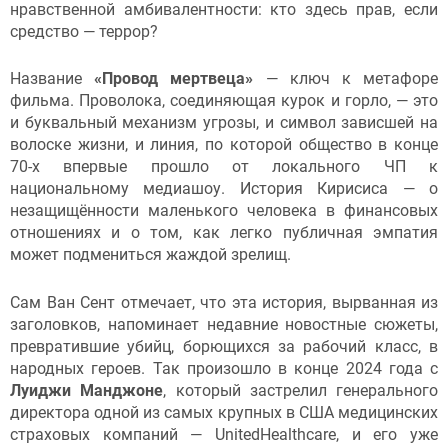
нравственной амбивалентности: кто здесь прав, если
средство — террор?
Название
«Провод мертвеца»
— ключ к метафоре
фильма. Проволока, соединяющая курок и горло, — это
и буквальный механизм угрозы, и символ зависшей на
волоске жизни, и линия, по которой общество в конце
70-х впервые прошло от локального ЧП к
национальному медиашоу. История Кирисиса — о
незащищённости маленького человека в финансовых
отношениях и о том, как легко публичная эмпатия
может подмениться жаждой зрелищ.
Сам Ван Сент отмечает, что эта история, вырванная из
заголовков, напоминает недавние новостные сюжеты,
превратившие убийц, борющихся за рабочий класс, в
народных героев. Так произошло в конце 2024 года с
Луиджи Манджоне
, который застрелил генерального
директора одной из самых крупных в США медицинских
страховых компаний — UnitedHealthcare, и его уже