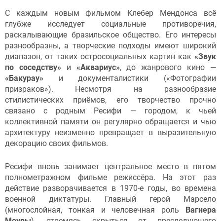
С каждым новым фильмом Клебер Мендонса всё
глубже исследует социальные противоречия,
раскалывающие бразильское общество. Его интересы
разнообразны, а творческие подходы имеют широкий
диапазон, от таких остросоциальных картин как
«Звук
по соседству»
и
«Аквариус»
, до жанрового кино
—
«Бакурау»
и
документалистики («Фотографии
призраков»). Несмотря на разнообразие
стилистических приёмов, его творчество прочно
связано с родным Ресифи — городом, к чьей
коллективной памяти он регулярно обращается и чью
архитектуру неизменно превращает в выразительную
декорацию своих фильмов.
Ресифи вновь занимает центральное место в пятом
полнометражном фильме режиссёра. На этот раз
действие разворачивается в 1970-е годы, во времена
военной диктатуры. Главный герой Марсело
(многослойная, тонкая и человечная роль
Вагнера
Моуры
), стремясь скрыться от преследующего