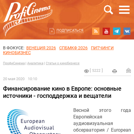
ПОДПИСАТЬСЯ
В ФОКУСЕ:
ВЕНЕЦИЯ 2026
СПБМКФ 2026
ПИТЧИНГИ
КИНОБИЗНЕС
ПрофиСинема
Аналитика
Статьи о кинобизнесе
5222
20 мая 2020
10:10
Финансирование кино в Европе: основные
источники - господдержка и вещатели
Весной этого года
Европейская
аудиовизуальная
обсерватория / European