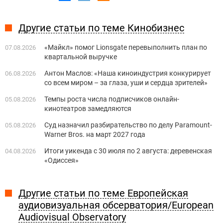
Другие статьи по теме Кинобизнес
«Майкл» помог Lionsgate перевыполнить план по
07.08.2026
квартальной выручке
Антон Маслов: «Наша киноиндустрия конкурирует
06.08.2026
со всем миром – за глаза, уши и сердца зрителей»
Темпы роста числа подписчиков онлайн-
05.08.2026
кинотеатров замедляются
Суд назначил разбирательство по делу Paramount-
05.08.2026
Warner Bros. на март 2027 года
Итоги уикенда с 30 июля по 2 августа: деревенская
04.08.2026
«Одиссея»
Другие статьи по теме Европейская
аудиовизуальная обсерватория/European
Audiovisual Observatory