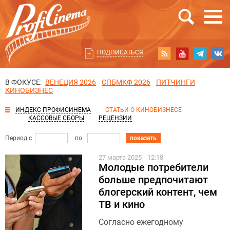
ПОДПИСАТЬСЯ
В ФОКУСЕ:
ВЕНЕЦИЯ 2026
СПБМКФ 2026
ПИТЧИНГИ
КИНОБИЗНЕС
ИНДЕКС ПРОФИСИНЕМА
СТАТЬИ О КИНОБИЗНЕСЕ
КАССОВЫЕ СБОРЫ
РЕЦЕНЗИИ
Период с
по
показать
27 марта 2025
12:18
Молодые потребители
больше предпочитают
блогерский контент, чем
ТВ и кино
Согласно ежегодному