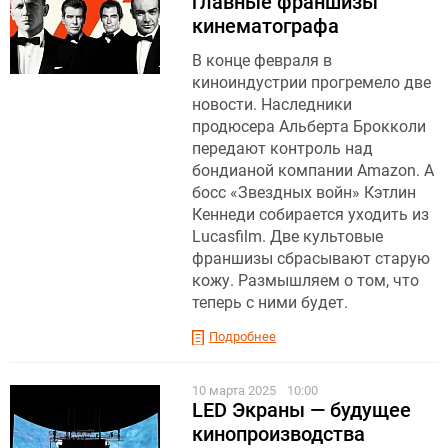
главные франшизы
кинематографа
В конце февраля в
киноиндустрии прогремело две
новости. Наследники
продюсера Альберта Брокколи
передают контроль над
бондианой компании Amazon. А
босс «Звездных войн» Кэтлин
Кеннеди собирается уходить из
Lucasfilm. Две культовые
франшизы сбрасывают старую
кожу. Размышляем о том, что
теперь с ними будет.
Подробнее
10 марта 2025
10:00
LED Экраны — будущее
кинопроизводства