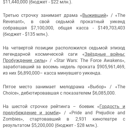
$11,440,000 (бюджет - $22 млн.).
Третью строчку занимает драма «
Выживший
» / «The
Revenant», в свой седьмой прокатный уикенд
собравшая $7,100,000, общая касса - $149,703,403
(бюджет - $135 млн.).
На четвертой позиции расположился седьмой эпизод
легендарной космической саги «
Звёздные войны:
Пробуждение силы
» / «Star Wars: The Force Awakens»,
заработавший за восемь недель проката $905,961,469,
из них $6,890,000– касса минувшего уикенда.
Пятое место занимает мелодрама «Выбор» / «The
Choice», дебютировавшая с показателем $6,085,000.
На шестой строчке рейтинга – боевик «
Гордость и
предубеждение и зомби
» / «Pride and Prejudice and
Zombies», стартовавший в 2,931 кинотеатре с
результатом $5,200,000 (бюджет - $28 млн.).