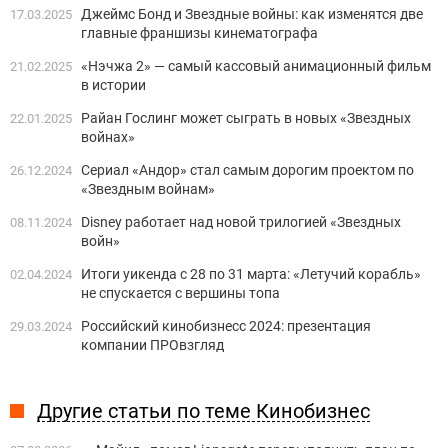
Джеймс Бонд и Звездные войны: как изменятся две
17.03.2025
главные франшизы кинематографа
«Нэчжа 2» — самый кассовый анимационный фильм
21.02.2025
в истории
Райан Гослинг может сыграть в новых «Звездных
22.01.2025
войнах»
Сериал «Андор» стал самым дорогим проектом по
26.12.2024
«Звездным войнам»
Disney работает над новой трилогией «Звездных
08.11.2024
войн»
Итоги уикенда с 28 по 31 марта: «Летучий корабль»
02.04.2024
не спускается с вершины топа
Российский кинобизнесс 2024: презентация
29.03.2024
компании ПРОвзгляд
Другие статьи по теме Кинобизнес