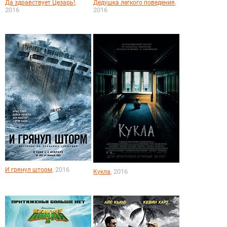
,
,
Да здравствует Цезарь!
Дедушка легкого поведения
2016
2016
, 2016
И грянул шторм
, 2016
Кукла