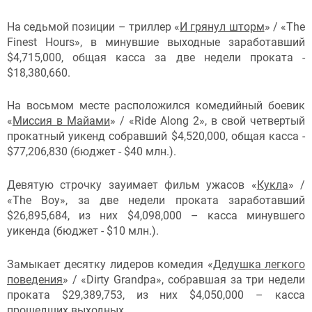
На седьмой позиции – триллер «
И грянул шторм
» / «The
Finest Hours», в минувшие выходные заработавший
$4,715,000, общая касса за две недели проката -
$18,380,660.
На восьмом месте расположился комедийный боевик
«
Миссия в Майами
» / «Ride Along 2», в свой четвертый
прокатный уикенд собравший $4,520,000, общая касса -
$77,206,830 (бюджет - $40 млн.).
Девятую строчку заy
имает фильм ужасов «
Кукла
» /
«The Boy», за две недели проката заработавший
$26,895,684, из них $4,098,000 – касса минувшего
уикенда (бюджет - $10 млн.).
Замыкает десятку лидеров комедия «
Дедушка легкого
поведения
» / «Dirty Grandpa», собравшая за три недели
проката $29,389,753, из них $4,050,000 – касса
прошедших выходных.