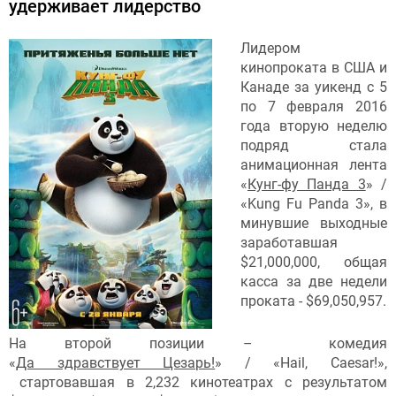
удерживает лидерство
Лидером
кинопроката в США и
Канаде за уикенд с 5
по 7 февраля 2016
года вторую неделю
подряд стала
анимационная лента
«
Кунг-фу Панда 3
» /
«Kung Fu Panda 3», в
минувшие выходные
заработавшая
$21,000,000, общая
касса за две недели
проката - $69,050,957.
На второй позиции – комедия
«
Да здравствует Цезарь!
» / «Hail, Caesar!»,
стартовавшая в 2,232 кинотеатрах с результатом