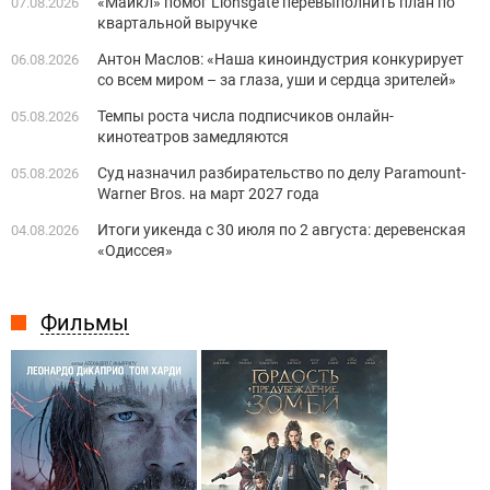
«Майкл» помог Lionsgate перевыполнить план по
07.08.2026
квартальной выручке
Антон Маслов: «Наша киноиндустрия конкурирует
06.08.2026
со всем миром – за глаза, уши и сердца зрителей»
Темпы роста числа подписчиков онлайн-
05.08.2026
кинотеатров замедляются
Суд назначил разбирательство по делу Paramount-
05.08.2026
Warner Bros. на март 2027 года
Итоги уикенда с 30 июля по 2 августа: деревенская
04.08.2026
«Одиссея»
Фильмы