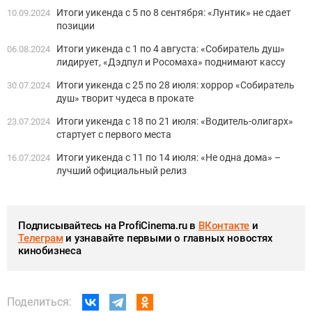
Итоги уикенда с 5 по 8 сентября: «Лунтик» не сдает
10.09.2024
позиции
Итоги уикенда с 1 по 4 августа: «Собиратель душ»
06.08.2024
лидирует, «Дэдпул и Росомаха» поднимают кассу
Итоги уикенда с 25 по 28 июля: хоррор «Собиратель
30.07.2024
душ» творит чудеса в прокате
Итоги уикенда с 18 по 21 июля: «Водитель-олигарх»
23.07.2024
стартует с первого места
Итоги уикенда с 11 по 14 июля: «Не одна дома» –
16.07.2024
лучший официальный релиз
Подписывайтесь на ProfiCinema.ru в
ВКонтакте
и
Телеграм
и узнавайте первыми о главных новостях
кинобизнеса
Поделиться: