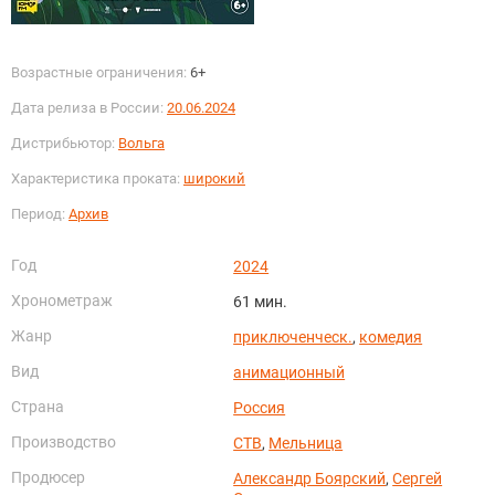
Возрастные ограничения:
6+
Дата релиза в России:
20.06.2024
Дистрибьютор:
Вольга
Характеристика проката:
широкий
Период:
Архив
Год
2024
Хронометраж
61 мин.
Жанр
приключенческ.
,
комедия
Вид
анимационный
Страна
Россия
Производство
СТВ
,
Мельница
Продюсер
Александр Боярский
,
Сергей