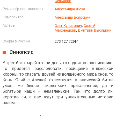
Сельянов
Режиссёр-постановщик
Александра Шоха
Композитор
Александр Боярский
Актёры
Олег Куликович
,
Сергей
Маковецкий
,
Дмитрий Высоцкий
Сборы в России
273 127 729
руб.
Синопсис
У трех богатырей что ни день, то подвиг по расписанию.
То придется расследовать похищение княжеской
короны, то спасать друзей из волшебного мира снов, то
Конь Юлий с Алешей схлестнутся в эпической битве
умов. Не бывает маленьких приключений, да и
богатыри наши – немаленькие. Так что долго ли,
коротко ли, а вас ждут три увлекательные истории
разом.