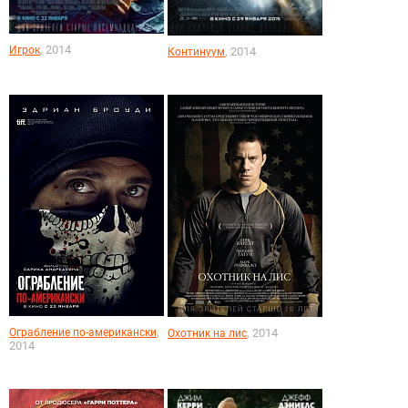
, 2014
Игрок
, 2014
Континуум
,
Ограбление по-американски
, 2014
Охотник на лис
2014