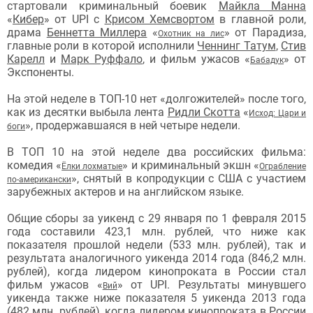
стартовали криминальный боевик
Майкла Манна
«
Кибер
» от UPI с
Крисом Хемсвортом
в главной роли,
драма
Беннетта Миллера
«
» от Парадиза,
Охотник на лис
главные роли в которой исполнили
Ченнинг Татум
,
Стив
Карелл
и
Марк Руффало
, и фильм ужасов «
» от
Бабадук
Экспоненты.
На этой неделе в ТОП-10 нет «долгожителей» после того,
как из десятки выбыла лента
Ридли Скотта
«
Исход: Цари и
», продержавшаяся в ней четыре недели.
боги
В ТОП 10 на этой неделе два российских фильма:
комедия «
» и криминальный экшн «
Ёлки лохматые
Ограбление
», снятый в копродукции с США с участием
по-американски
зарубежных актеров и на английском языке.
Общие сборы за уикенд с 29 января по 1 февраля 2015
года составили 423,1 млн. рублей, что ниже как
показателя прошлой недели (533 млн. рублей), так и
результата аналогичного уикенда 2014 года (846,2 млн.
рублей), когда лидером кинопроката в России стал
фильм ужасов «
» от UPI. Результаты минувшего
Вий
уикенда также ниже показателя 5 уикенда 2013 года
(482 млн. рублей), когда лидером кинопроката в России