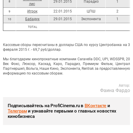
29.01.2015
Парадиз
1
8
лис
Игрок
22.01.2015
ЦПШ
2
9
Бабадук
29.01.2015
Экспонента
1
10
ТОТАL
Кассовые сборы пересчитаны в доллары США по курсу Центробанка на 3
февраля 2015 г. - 69,7 руб/доллар.
Мы благодарим кинопрокатные компании Caravella DDC, UPI, WDSSPR, 20
Век Фокс, Люксор, Каскад, Каро, Парадиз, Премиум Фильм, Централ
Партнершип, Вольга, Наше Кино, Экспонента, Rentrak за предоставленную
информацию по кассовым сборам.
Автор:
Фаина Фардо
Подписывайтесь на ProfiCinema.ru в
ВКонтакте
и
Телеграм
и узнавайте первыми о главных новостях
кинобизнеса