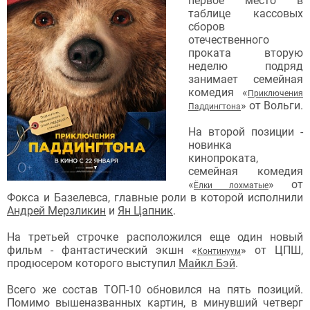
первое место в
таблице кассовых
сборов
отечественного
проката вторую
неделю подряд
занимает семейная
комедия «
Приключения
» от Вольги.
Паддингтона
На второй позиции -
новинка
кинопроката,
семейная комедия
«
» от
Ёлки лохматые
Фокса и Базелевса, главные роли в которой исполнили
Андрей Мерзликин
и
Ян Цапник
.
На третьей строчке расположился еще один новый
фильм - фантастический экшн «
» от ЦПШ,
Континуум
продюсером которого выступил
Майкл Бэй
.
Всего же состав ТОП-10 обновился на пять позиций.
Помимо вышеназванных картин, в минувший четверг