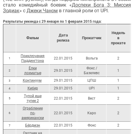
стало комедийный боевик «
Доспехи Бога 3: Миссия
Зодиак
» с
Джеки Чаном
в главной роли от UPI.
Результаты уикенда с 29 января по 1 февраля 2015 года:
Недель
Дата
Фильм
Прокатчик
в
релиз
а
прокате
Приключения
22.01.2015
Вольга
2
1
Паддингтона
Ёлки
Фокс /
29.01.2015
1
2
лохматые
Базелевс
Континуум
29.01.2015
ЦПШ
1
3
Кибер
29.01.2015
UPI
1
4
Тупой еще
22.01.2015
Вест
2
5
тупее 2
Ограбление
по-
22.01.2015
Каро
2
6
американски
Бёрдмэн
22.01.2015
Фокс
2
7
Охотник на