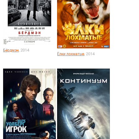
, 2014
Бёрдмэн
, 2014
Ёлки лохматые