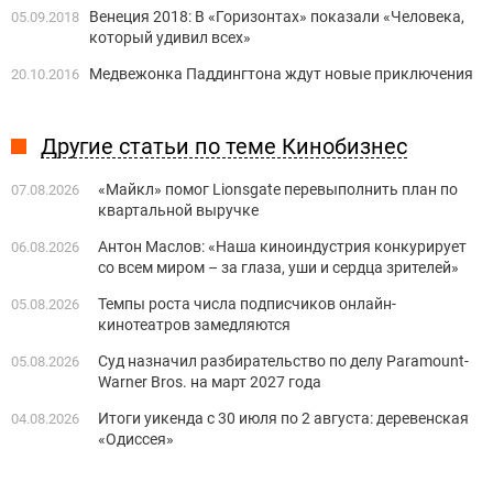
Венеция 2018: В «Горизонтах» показали «Человека,
05.09.2018
который удивил всех»
Медвежонка Паддингтона ждут новые приключения
20.10.2016
Другие статьи по теме Кинобизнес
«Майкл» помог Lionsgate перевыполнить план по
07.08.2026
квартальной выручке
Антон Маслов: «Наша киноиндустрия конкурирует
06.08.2026
со всем миром – за глаза, уши и сердца зрителей»
Темпы роста числа подписчиков онлайн-
05.08.2026
кинотеатров замедляются
Суд назначил разбирательство по делу Paramount-
05.08.2026
Warner Bros. на март 2027 года
Итоги уикенда с 30 июля по 2 августа: деревенская
04.08.2026
«Одиссея»