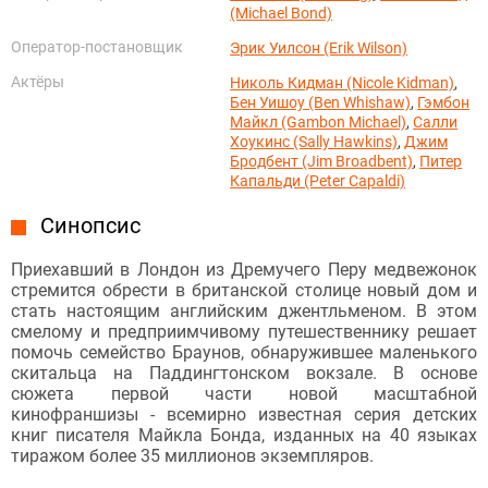
(Michael Bond)
Оператор-постановщик
Эрик Уилсон (Erik Wilson)
Актёры
Николь Кидман (Nicole Kidman)
,
Бен Уишоу (Ben Whishaw)
,
Гэмбон
Майкл (Gambon Michael)
,
Салли
Хоукинс (Sally Hawkins)
,
Джим
Бродбент (Jim Broadbent)
,
Питер
Капальди (Peter Capaldi)
Синопсис
Приехавший в Лондон из Дремучего Перу медвежонок
стремится обрести в британской столице новый дом и
стать настоящим английским джентльменом. В этом
смелому и предприимчивому путешественнику решает
помочь семейство Браунов, обнаружившее маленького
скитальца на Паддингтонском вокзале. В основе
сюжета первой части новой масштабной
кинофраншизы - всемирно известная серия детских
книг писателя Майкла Бонда, изданных на 40 языках
тиражом более 35 миллионов экземпляров.