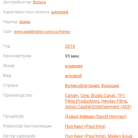
Дистрибьютор:
Вольга
Характеристика проката:
широкий
Период:
Архив
Сайт:
www.paddington.com/us/home/
Год
2014
Хронометраж
95 мин.
Жанр
комедия
Вид
игровой
Страна
Великобритания
,
Франция
Производство
Canal+
,
Cine
,
Studio Canal
,
TF1
Films Productions
,
Heyday Films
,
Anton Capital Entertainment (ACE)
Продюсер
Дэвид Хейман (David Heyman)
Режиссёр-постановщик
Пол Кинг (Paul King)
Автор сценария
Пол Кинг (Paul King)
,
Майкл Бонд