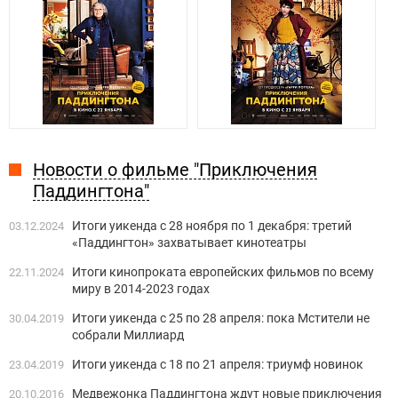
Новости о фильме "Приключения
Паддингтона"
Итоги уикенда с 28 ноября по 1 декабря: третий
03.12.2024
«Паддингтон» захватывает кинотеатры
Итоги кинопроката европейских фильмов по всему
22.11.2024
миру в 2014-2023 годах
Итоги уикенда с 25 по 28 апреля: пока Мстители не
30.04.2019
собрали Миллиард
Итоги уикенда с 18 по 21 апреля: триумф новинок
23.04.2019
Медвежонка Паддингтона ждут новые приключения
20.10.2016