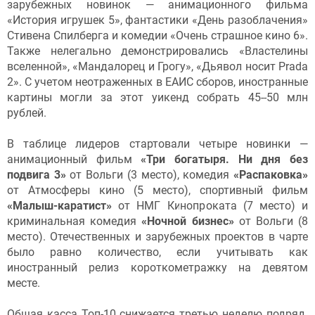
зарубежных новинок — анимационного фильма
«История игрушек 5», фантастики «День разоблачения»
Стивена Спилберга и комедии «Очень страшное кино 6».
Также нелегально демонстрировались «Властелины
вселенной», «Мандалорец и Грогу», «Дьявол носит Prada
2». С учетом неотраженных в ЕАИС сборов, иностранные
картины могли за этот уикенд собрать 45--50 млн
рублей.
В таблице лидеров стартовали четыре новинки —
анимационный фильм
«Три богатыря. Ни дня без
подвига 3»
от Вольги (3 место), комедия
«Распаковка»
от Атмосферы кино (5 место), спортивный фильм
«Малыш-каратист»
от НМГ Кинопроката (7 место) и
криминальная комедия
«Ночной бизнес»
от Вольги (8
место). Отечественных и зарубежных проектов в чарте
было равно количество, если учитывать как
иностранный релиз короткометражку на девятом
месте.
Общая касса Топ-10 снижается третью неделю подряд.