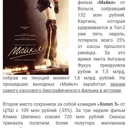
фильм
«Майкл»
от
Вольги, собравший
132 млн рублей.
Картина, которая
удерживается в Топ-2
уже пять недель,
потеряла всего 25%
от кассы прошлого
уикенда. За это
время лента Антуана
Фукуа преодолела
рубеж в 1,5 млрд,
собрав на текущий момент 1,6 млрд рублей. На
прошедших выходных «Майкл» заработал
звание
самого кассового биографического фильма в истории
.
Второе место сохранила за собой комедия
«Холоп 3»
от
ЦПШ с 109 млн рублей (-35%). За три недели фильм
Клима Шипенко освоил 720 млн рублей. Сеансы
триквела посетили более полутора миллионов