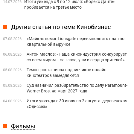
Итоги уикенда с 9 по 12 июля: «Кодекс Данте»
14.07.2026
пробивается на третье место
Другие статьи по теме Кинобизнес
«Майкл» помог Lionsgate перевыполнить план по
07.08.2026
квартальной выручке
Антон Маслов: «Наша киноиндустрия конкурирует
06.08.2026
со всем миром – за глаза, уши и сердца зрителей»
Темпы роста числа подписчиков онлайн-
05.08.2026
кинотеатров замедляются
Суд назначил разбирательство по делу Paramount-
05.08.2026
Warner Bros. на март 2027 года
Итоги уикенда с 30 июля по 2 августа: деревенская
04.08.2026
«Одиссея»
Фильмы