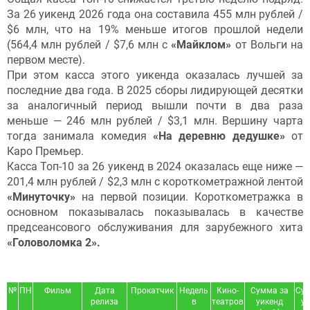
За 26 уикенд 2026 года она составила 455 млн рублей /
$6 млн, что на 19% меньше итогов прошлой недели
(564,4 млн рублей / $7,6 млн с
«Майклом»
от Вольги на
первом месте).
При этом касса этого уикенда оказалась лучшей за
последние два года. В 2025 сборы лидирующей десятки
за аналогичный период вышли почти в два раза
меньше — 246 млн рублей / $3,1 млн. Вершину чарта
тогда занимала комедия
«На деревню дедушке»
от
Каро Премьер.
Касса Топ-10 за 26 уикенд в 2024 оказалась еще ниже —
201,4 млн рублей / $2,3 млн с короткометражной лентой
«Минуточку»
на первой позиции. Короткометражка в
основном показывалась показывалась в качестве
предсеансового обслуживания для зарубежного хита
«Головоломка 2».
№
ПН
Фильм
Дата
Прокатчик
Недель
Кино-
Сумма за
Сум
релиза
в
театров
уикенд
уи