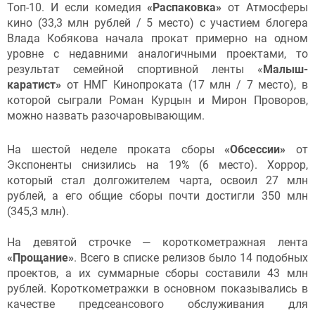
Топ-10. И если комедия
«Распаковка»
от Атмосферы
кино (33,3 млн рублей / 5 место) с участием блогера
Влада Кобякова начала прокат примерно на одном
уровне с недавними аналогичными проектами, то
результат семейной спортивной ленты «
Малыш-
каратист»
от НМГ Кинопроката (17 млн / 7 место), в
которой сыграли Роман Курцын и Мирон Проворов,
можно назвать разочаровывающим.
На шестой неделе проката сборы
«Обсессии»
от
Экспоненты снизились на 19% (6 место). Хоррор,
который стал долгожителем чарта, освоил 27 млн
рублей, а его общие сборы почти достигли 350 млн
(345,3 млн).
На девятой строчке — короткометражная лента
«Прощание»
. Всего в списке релизов было 14 подобных
проектов, а их суммарные сборы составили 43 млн
рублей. Короткометражки в основном показывались в
качестве предсеансового обслуживания для