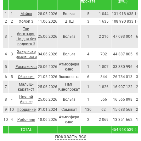
прокате
(руб.)
1
1
Майкл
28.05.2026
Вольга
5
1 044
131 918 638
1 6
2
2
Холоп 3
11.06.2026
ЦПШ
3
1 635
108 990 833
1 4
Три
богатыря.
3
-
25.06.2026
Вольга
1
2 216
47 093 004
60
Ни дня без
подвига 3
Закулисье
4
3
04.06.2026
Вольга
4
702
44 387 805
57
реальности
Атмосфера
5
-
Распаковка
25.06.2026
1
1 807
33 330 996
42
кино
6
5
Обсессия
21.05.2026
Экспонента
6
344
26 734 013
34
Малыш-
НМГ
7
-
25.06.2026
1
1 826
16 907 122
21
каратист
Кинопрокат
Ночной
8
-
25.06.2026
Вольга
1
556
16 565 898
21
бизнес
9
10
Прощание
01.01.2024
Самокат
130
62
15 683 568
20
Атмосфера
10
4
Робоняня
18.06.2026
2
2 069
13 351 662
17
кино
TOTAL
454 963 539
5 8
показать все