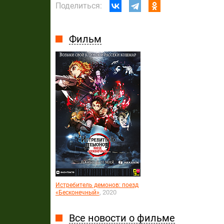
Поделиться:
Фильм
Истребитель демонов: поезд
, 2020
«Бесконечный»
Все новости о фильме