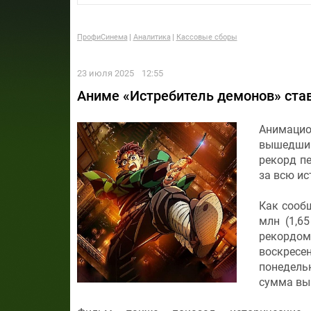
ПрофиСинема
Аналитика
Кассовые сборы
23 июля 2025
12:55
Аниме «Истребитель демонов» став
Анимаци
вышедший
рекорд п
за всю ис
Как сооб
млн (1,6
рекордом
воскресе
понедель
сумма выр