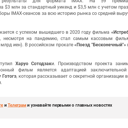
 результаты для формата IMAX. На 59 премиа
а $3 млн за стандартный уикенд и $3,5 млн с учетом пра
боры IMAX-сеансов за всю историю рынка со средней выру
кается с успехом вышедшего в 2020 году фильма
«Истре
й, несмотря на пандемию, стал самым кассовым фил
0 млрд иен). В российском прокате
«
Поезд "Бесконечный"»
ступил
Харуо Сотодзак
и. Производством проекта зани
ционный фильм является адаптацией заключительной
 Готогэ
, которая рассказывает о секретной организации в
и.
те
и
Телеграм
и узнавайте первыми о главных новостях