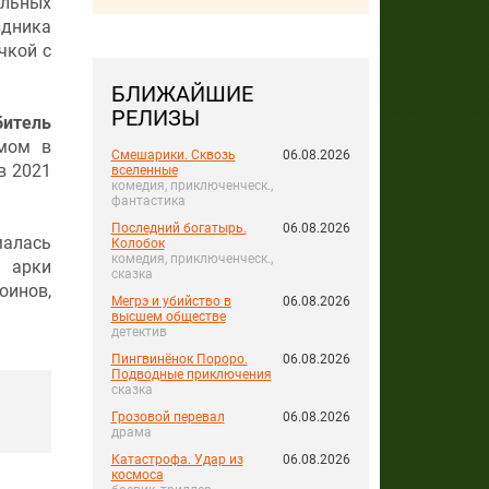
льных
здника
чкой с
БЛИЖАЙШИЕ
РЕЛИЗЫ
битель
ьмом в
Смешарики. Сквозь
06.08.2026
в 2021
вселенные
комедия, приключенческ.,
фантастика
Последний богатырь.
06.08.2026
малась
Колобок
комедия, приключенческ.,
 арки
сказка
оинов,
Мегрэ и убийство в
06.08.2026
высшем обществе
детектив
Пингвинёнок Пороро.
06.08.2026
Подводные приключения
сказка
Грозовой перевал
06.08.2026
драма
Катастрофа. Удар из
06.08.2026
космоса