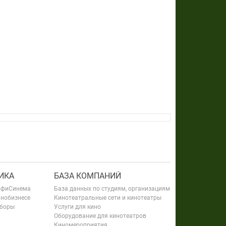
ИКА
БАЗА КОМПАНИЙ
офиСинема
База данных по студиям, организациям
инобизнесе
Кинотеатральные сети и кинотеатры
сборы
Услуги для кино
Оборудование для кинотеатров
Киномероприятия