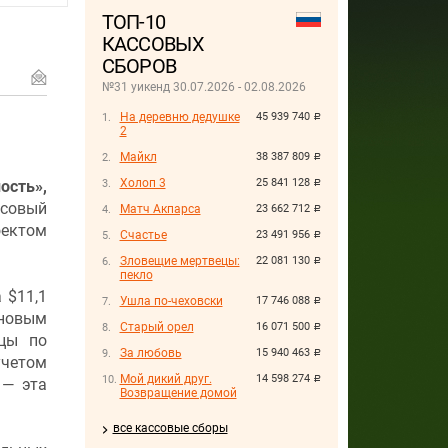
ТОП-10
КАССОВЫХ
СБОРОВ
№31 уикенд 30.07.2026 - 02.08.2026
На деревню дедушке
45 939 740
руб.
2
Майкл
38 387 809
руб.
Холоп 3
25 841 128
ость
»,
руб.
ссовый
Матч Акпарса
23 662 712
руб.
оектом
Счастье
23 491 956
руб.
Зловещие мертвецы:
22 081 130
руб.
пекло
 $11,1
Ушла по-чеховски
17 746 088
руб.
 новым
Старый орел
16 071 500
руб.
ицы по
За любовь
15 940 463
руб.
учетом
Мой дикий друг.
14 598 274
руб.
 — эта
Возвращение домой
все кассовые сборы