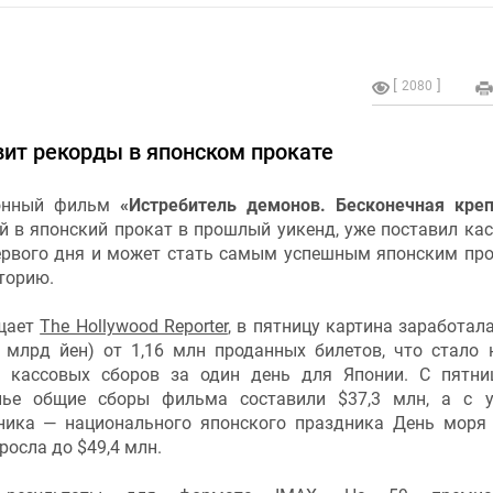
2080
ит рекорды в японском прокате
онный фильм
«Истребитель демонов. Бесконечная креп
 в японский прокат в прошлый уикенд, уже поставил ка
ервого дня и может стать самым успешным японским пр
торию.
щает
The Hollywood Reporter
, в пятницу картина заработала
5 млрд йен) от 1,16 млн проданных билетов, что стало
 кассовых сборов за один день для Японии. С пятн
нье общие сборы фильма составили $37,3 млн, а с 
ника — национального японского праздника День моря
осла до $49,4 млн.