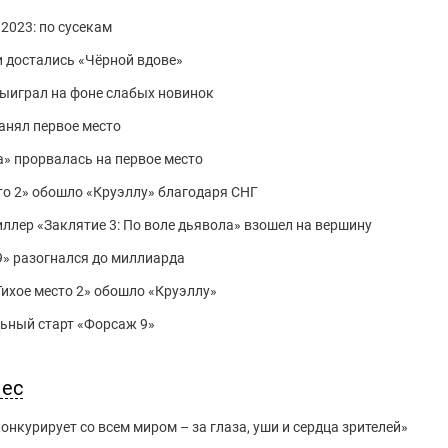
2023: по сусекам
ги достались «Чёрной вдове»
 выиграл на фоне слабых новинок
занял первое место
а» прорвалась на первое место
сто 2» обошло «Круэллу» благодаря СНГ
иллер «Заклятие 3: По воле дьявола» взошел на вершину
 9» разогнался до миллиарда
Тихое место 2» обошло «Круэллу»
ельный старт «Форсаж 9»
нес
нкурирует со всем миром – за глаза, уши и сердца зрителей»