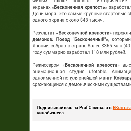
Фильм также показал исторические
экранах
«Бесконечная крепость»
заработал
День моря. Это самые крупные стартовые с
одного экрана около $48 тысяч.
Результат
«Бесконечной крепости»
перекли
демонов: Поезд "Бесконечный"»
, которы
Японии, собрав в стране более $365 млн (4
году суммарно заработал 118 млн рублей.
Режиссером
«Бесконечной крепости»
вы
анимационная студия ufotable. Анима
одноименной популярнейшей манги
Коёхару
сражающейся с демоническими существам
Подписывайтесь на ProfiCinema.ru в
ВКонтак
кинобизнеса