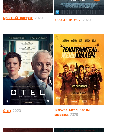
, 2020
Красный призрак
, 2020
Кролик Питер 2
Телохранитель жены
, 2020
Отец
, 2020
киллера