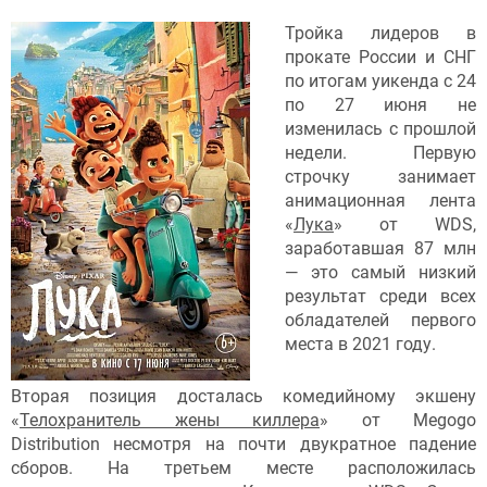
Тройка лидеров в
прокате России и СНГ
по итогам уикенда с 24
по 27 июня не
изменилась с прошлой
недели. Первую
строчку занимает
анимационная лента
«
Лука
» от WDS,
заработавшая 87 млн
— это самый низкий
результат среди всех
обладателей первого
места в 2021 году.
Вторая позиция досталась комедийному экшену
«
Телохранитель жены киллера
» от Megogo
Distribution несмотря на почти двукратное падение
сборов. На третьем месте расположилась