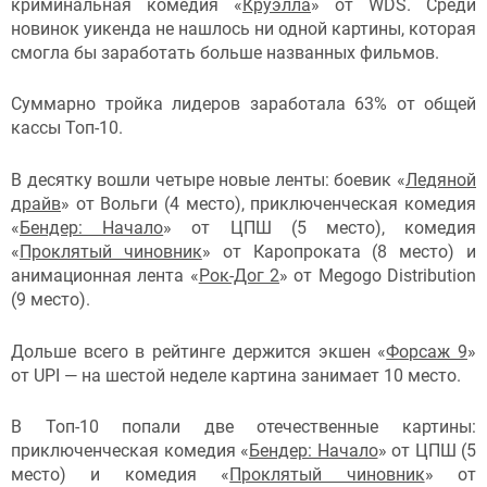
криминальная комедия «
Круэлла
» от WDS. Среди
новинок уикенда не нашлось ни одной картины, которая
смогла бы заработать больше названных фильмов.
Суммарно тройка лидеров заработала 63% от общей
кассы Топ-10.
В десятку вошли четыре новые ленты: боевик «
Ледяной
драйв
» от Вольги (4 место), приключенческая комедия
«
Бендер: Начало
» от ЦПШ (5 место), комедия
«
Проклятый чиновник
» от Каропроката (8 место) и
анимационная лента «
Рок-Дог 2
» от Megogo Distribution
(9 место).
Дольше всего в рейтинге держится экшен «
Форсаж 9
»
от UPI — на шестой неделе картина занимает 10 место.
В Топ-10 попали две отечественные картины:
приключенческая комедия «
Бендер: Начало
» от ЦПШ (5
место) и комедия «
Проклятый чиновник
» от