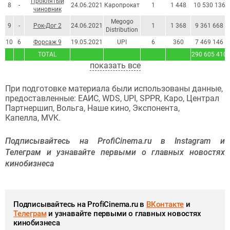
Проклятый
8
-
24.06.2021
Каропрокат
1
1 448
10 530 136
чиновник
Megogo
9
-
Рок-Дог 2
24.06.2021
1
1 368
9 361 668
Distribution
10
6
Форсаж 9
19.05.2021
UPI
6
360
7 469 146
TOTAL
290 605 410
показать все
При подготовке материала были использованы данные,
предоставленные: ЕАИС, WDS, UPI, SPPR, Каро, Централ
Партнершип, Вольга, Наше кино, Экспонента,
Капелла, MVK.
Подписывайтесь на ProfiCinema.ru в Instagram и
Телеграм и узнавайте первыми о главных новостях
кинобизнеса
Подписывайтесь на ProfiCinema.ru в
ВКонтакте
и
Телеграм
и узнавайте первыми о главных новостях
кинобизнеса