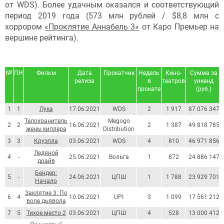
от WDS). Более удачным оказался и соответствующий
период 2019 года (573 млн рублей / $8,8 млн c
хоррором
«Проклятие Аннабель 3»
от Каро Премьер на
вершине рейтинга).
№
ПН
Фильм
Дата
Прокатчик
Недель
Кино-
Сумма за
релиза
в
театров
уикенд
прокате
(руб.)
1
1
Лука
17.06.2021
WDS
2
1 917
87 076 347
Телохранитель
Megogo
2
2
16.06.2021
2
1 387
49 818 785
жены киллера
Distribution
3
3
Круэлла
03.06.2021
WDS
4
810
46 971 856
Ледяной
4
-
25.06.2021
Вольга
1
872
24 886 147
драйв
Бендер:
5
-
24.06.2021
ЦПШ
1
1 788
23 929 701
Начало
Заклятие 3: По
6
4
10.06.2021
UPI
3
1 099
17 561 212
воле дьявола
7
5
Тихое место 2
03.06.2021
ЦПШ
4
528
13 000 412