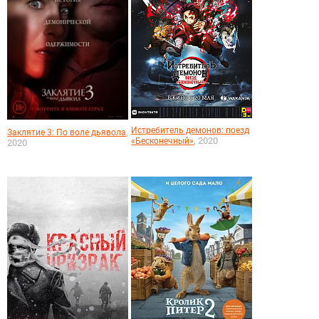
Истребитель демонов: поезд
,
Заклятие 3: По воле дьявола
, 2020
«Бесконечный»
2020