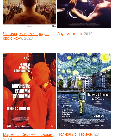
Человек, который продал
, 2019
Звук металла
, 2020
свою кожу
, 2011
,
Полночь в Париже
Маржела: Своими словами
2019