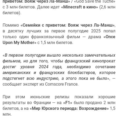
приветом: Вояж через Ла-Манш»
/ «God Save the Tuche»
с 3 млн билетов. Далее идет
«Minecraft в кино»
(2,6 млн
билетов).
Помимо
«Семейки с приветом: Вояж через Ла-Манш»
,
в десятку лучших за первое полугодие 2025 попал
только один франкоязычный фильм — драма
«Once
Upon My Mother
»
с 1,5 млн билетов.
«
В первом полугодии вышло несколько замечательных
фильмов, но для того, чтобы французский кинопрокат
достиг уровня 2024 года, необходимо сочетание
американских и французских блокбастеров, которое
подстегнет всю индустрию, а этого пока не было
», —
сообщает эксперт из Comscore France.
При этом июньские релизы
показали хорошие
результаты во Франции — на
«F1»
было продано 2 млн
билетов, а на
«Мир Юрского периода: Возрождение»
1,5
млн.