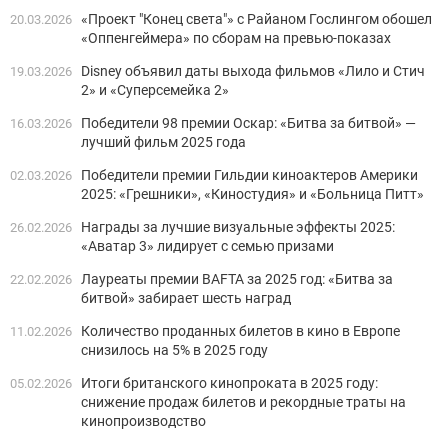
«Проект "Конец света"» с Райаном Гослингом обошел
20.03.2026
«Оппенгеймера» по сборам на превью-показах
Disney объявил даты выхода фильмов «Лило и Стич
19.03.2026
2» и «Суперсемейка 2»
Победители 98 премии Оскар: «Битва за битвой» —
16.03.2026
лучший фильм 2025 года
Победители премии Гильдии киноактеров Америки
02.03.2026
2025: «Грешники», «Киностудия» и «Больница Питт»
Награды за лучшие визуальные эффекты 2025:
26.02.2026
«Аватар 3» лидирует с семью призами
Лауреаты премии BAFTA за 2025 год: «Битва за
22.02.2026
битвой» забирает шесть наград
Количество проданных билетов в кино в Европе
11.02.2026
снизилось на 5% в 2025 году
Итоги британского кинопроката в 2025 году:
05.02.2026
снижение продаж билетов и рекордные траты на
кинопроизводство