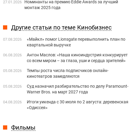
Номинанты на премию Eddie Awards за лучший
27.01.2026
монтаж 2025 года
Другие статьи по теме Кинобизнес
«Майкл» помог Lionsgate перевыполнить план по
07.08.2026
квартальной выручке
Антон Маслов: «Наша киноиндустрия конкурирует
06.08.2026
со всем миром – за глаза, уши и сердца зрителей»
Темпы роста числа подписчиков онлайн-
05.08.2026
кинотеатров замедляются
Суд назначил разбирательство по делу Paramount-
05.08.2026
Warner Bros. на март 2027 года
Итоги уикенда с 30 июля по 2 августа: деревенская
04.08.2026
«Одиссея»
Фильмы