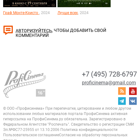
, 2024
, 2024
Граф Монте-Кристо
Лучше всех
, ЧТОБЫ ДОБАВИТЬ СВОЙ
АВТОРИЗУЙТЕСЬ
КОММЕНТАРИЙ
+7 (495) 728-6797
proficinema@gmail.com
© ООО «Профисинема»
При перепечатке, цитировании и любом другом
использовании любых материалов портала
ПрофиСинема активная
гиперссылка на ПрофиСинема.ру обязательна.
Зарегистрировано в
Федеральном Агентстве "Роспечать". Свидетельство о регистрации
СМИ
Эл.№ФС77-25955 от 13.10.2006
Политика конфиденциальности
Пользовательское соглашение
Согласие на обработку персональных