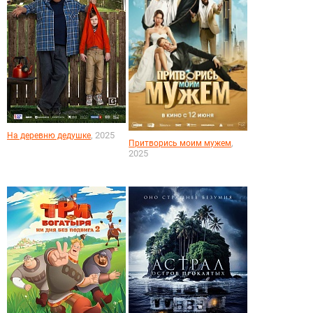
, 2025
На деревню дедушке
,
Притворись моим мужем
2025