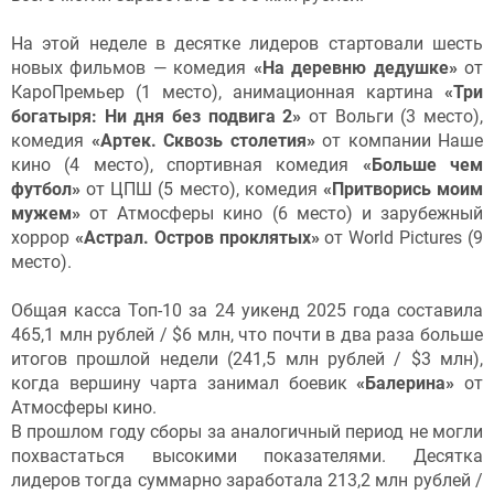
На этой неделе в десятке лидеров стартовали шесть
новых фильмов — комедия
«На деревню дедушке»
от
КароПремьер (1 место), анимационная картина
«Три
богатыря: Ни дня без подвига 2»
от Вольги (3 место),
комедия
«Артек. Сквозь столетия»
от компании Наше
кино (4 место), спортивная комедия
«Больше чем
футбол»
от ЦПШ (5 место), комедия
«Притворись моим
мужем»
от Атмосферы кино (6 место) и зарубежный
хоррор
«Астрал. Остров проклятых»
от World Pictures (9
место).
Общая касса Топ-10 за 24 уикенд 2025 года составила
465,1 млн рублей / $6 млн, что почти в два раза больше
итогов прошлой недели (241,5 млн рублей / $3 млн),
когда вершину чарта занимал боевик
«Балерина»
от
Атмосферы кино.
В прошлом году сборы за аналогичный период не могли
похвастаться высокими показателями. Десятка
лидеров тогда суммарно заработала 213,2 млн рублей /