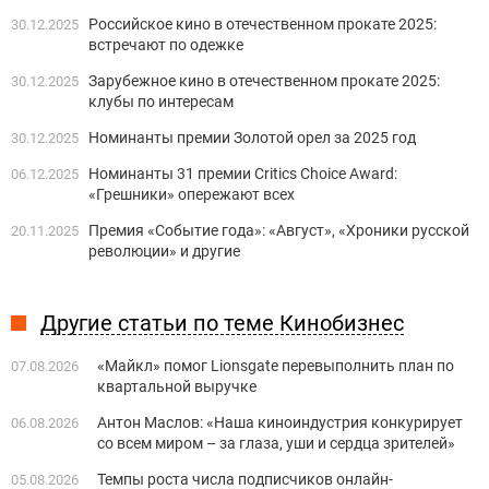
Российское кино в отечественном прокате 2025:
30.12.2025
встречают по одежке
Зарубежное кино в отечественном прокате 2025:
30.12.2025
клубы по интересам
Номинанты премии Золотой орел за 2025 год
30.12.2025
Номинанты 31 премии Critics Choice Award:
06.12.2025
«Грешники» опережают всех
Премия «Событие года»: «Август», «Хроники русской
20.11.2025
революции» и другие
Другие статьи по теме Кинобизнес
«Майкл» помог Lionsgate перевыполнить план по
07.08.2026
квартальной выручке
Антон Маслов: «Наша киноиндустрия конкурирует
06.08.2026
со всем миром – за глаза, уши и сердца зрителей»
Темпы роста числа подписчиков онлайн-
05.08.2026