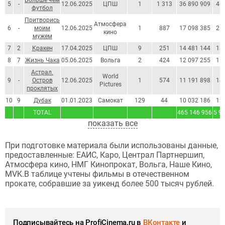
5
-
12.06.2025
ЦПШ
1
1 313
36 890 909
46
футбол
Притворись
Атмосфера
6
-
моим
12.06.2025
1
887
17 098 385
21
кино
мужем
7
2
Кракен
17.04.2025
ЦПШ
9
251
14 481 144
18
8
7
Жизнь Чака
05.06.2025
Вольга
2
424
12 097 255
15
Астрал.
World
9
-
Остров
12.06.2025
1
574
11 191 898
14
Pictures
проклятых
10
9
Дубак
01.01.2023
Самокат
129
44
10 032 186
12
TOTAL
465 146 956
5 9
показать все
При подготовке материала были использованы данные,
предоставленные: ЕАИС, Каро, Централ Партнершип,
Атмосфера кино, НМГ Кинопрокат, Вольга, Наше Кино,
MVK.В таблице учтены фильмы в отечественном
прокате, собравшие за уикенд более 500 тысяч рублей.
Подписывайтесь на ProfiCinema.ru в
ВКонтакте
и