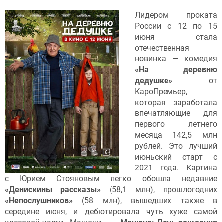
Лидером проката
России с 12 по 15
июня стала
отечественная
новинка — комедия
«На деревню
дедушке»
от
КароПремьер,
которая заработала
впечатляющие для
первого летнего
месяца 142,5 млн
рублей. Это лучший
июньский старт с
2021 года. Картина
с Юрием Стояновым легко обошла недавние
«Денискины рассказы»
(58,1 млн), прошлогодних
«Непослушников
»
(58 млн), вышедших также в
середине июня, и дебютировала чуть хуже самой