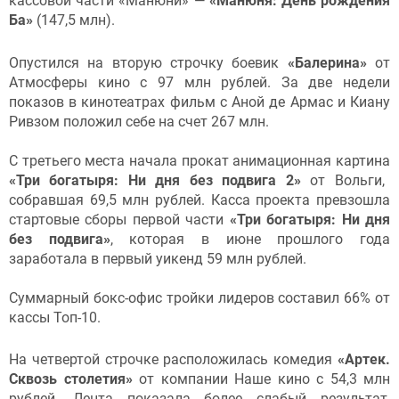
кассовой части «Манюни» —
«Манюня: День рождения
Ба»
(147,5 млн).
Опустился на вторую строчку боевик
«Балерина»
от
Атмосферы кино с 97 млн рублей. За две недели
показов в кинотеатрах фильм с Аной де Армас и Киану
Ривзом положил себе на счет 267 млн.
С третьего места начала прокат анимационная картина
«Три богатыря: Ни дня без подвига 2»
от Вольги,
собравшая 69,5 млн рублей. Касса проекта превзошла
стартовые сборы первой части
«Три богатыря: Ни дня
без подвига»
, которая в июне прошлого года
заработала в первый уикенд 59 млн рублей.
Суммарный бокс-офис тройки лидеров составил 66% от
кассы Топ-10.
На четвертой строчке расположилась комедия
«Артек.
Сквозь столетия»
от компании Наше кино с 54,3 млн
рублей. Лента показала более слабый результат,