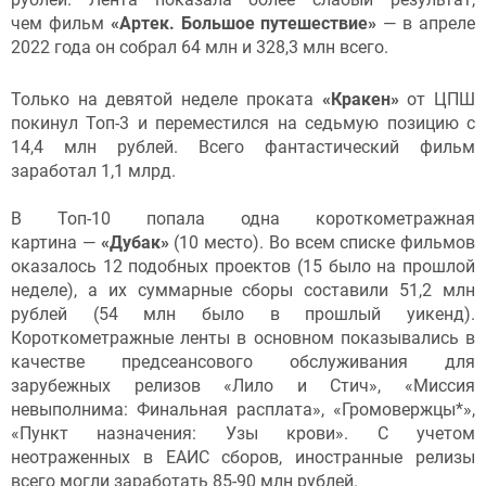
чем фильм
«Артек. Большое путешествие»
— в апреле
2022 года он собрал 64 млн и 328,3 млн всего.
Только на девятой неделе проката
«Кракен»
от ЦПШ
покинул Топ-3 и переместился на седьмую позицию с
14,4 млн рублей. Всего фантастический фильм
заработал 1,1 млрд.
В Топ-10 попала одна короткометражная
картина —
«Дубак»
(10 место). Во всем списке фильмов
оказалось 12 подобных проектов (15 было на прошлой
неделе), а их суммарные сборы составили 51,2 млн
рублей (54 млн было в прошлый уикенд).
Короткометражные ленты в основном показывались в
качестве предсеансового обслуживания для
зарубежных релизов «Лило и Стич», «Миссия
невыполнима: Финальная расплата», «Громовержцы*»,
«Пункт назначения: Узы крови». С учетом
неотраженных в ЕАИС сборов, иностранные релизы
всего могли заработать 85-90 млн рублей.