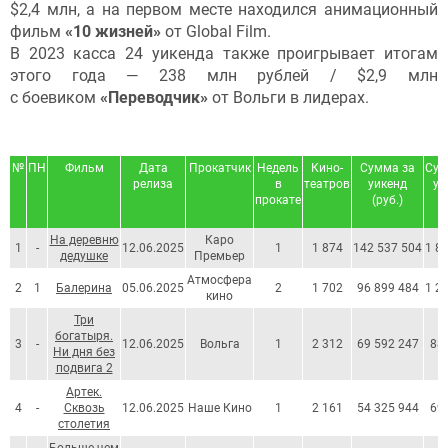
$2,4 млн, а на первом месте находился анимационный
фильм
«10 жизней»
от Global Film.
В 2023 касса 24 уикенда также проигрывает итогам
этого года — 238 млн рублей / $2,9 млн
с боевиком
«Переводчик»
от Вольги в лидерах.
№
ПН
Фильм
Дата
Прокатчик
Недель
Кино-
Сумма за
Сум
релиза
в
театров
уикенд
уи
прокате
(руб.)
На деревню
Каро
1
-
12.06.2025
1
1 874
142 537 504
1 8
дедушке
Премьер
Атмосфера
2
1
Балерина
05.06.2025
2
1 702
96 899 484
1 2
кино
Три
богатыря.
3
-
12.06.2025
Вольга
1
2 312
69 592 247
88
Ни дня без
подвига 2
Артек.
4
-
Сквозь
12.06.2025
Наше Кино
1
2 161
54 325 944
69
столетия
Больше чем