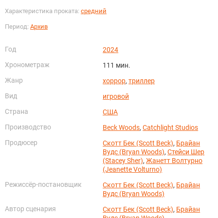
Характеристика проката:
средний
Период:
Архив
Год
2024
Хронометраж
111 мин.
Жанр
хоррор
,
триллер
Вид
игровой
Страна
США
Производство
Beck Woods
,
Catchlight Studios
Продюсер
Скотт Бек (Scott Beck)
,
Брайан
Вудс (Bryan Woods)
,
Стейси Шер
(Stacey Sher)
,
Жанетт Волтурно
(Jeanette Volturno)
Режиссёр-постановщик
Скотт Бек (Scott Beck)
,
Брайан
Вудс (Bryan Woods)
Автор сценария
Скотт Бек (Scott Beck)
,
Брайан
Вудс (Bryan Woods)