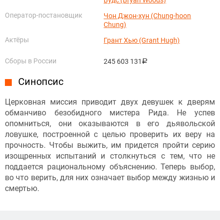
Оператор-постановщик
Чон Джон-хун (Chung-hoon
Chung)
Актёры
Грант Хью (Grant Hugh)
Сборы в России
245 603 131
руб.
Синопсис
Церковная миссия приводит двух девушек к дверям
обманчиво безобидного мистера Рида. Не успев
опомниться, они оказываются в его дьявольской
ловушке, построенной с целью проверить их веру на
прочность. Чтобы выжить, им придется пройти серию
изощренных испытаний и столкнуться с тем, что не
поддается рациональному объяснению. Теперь выбор,
во что верить, для них означает выбор между жизнью и
смертью.