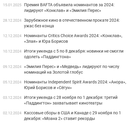
Премия BAFTA объявила номинантов за 2024:
15.01.2025
лидируют «Конклав» и «Эмилия Перес»
Зарубежное кино в отечественном прокате 2024:
28.12.2024
ужас без конца
Номинанты Critics Choice Awards 2024: «Конклав»,
12.12.2024
«Злая» и Юра Борисов
Итоги уикенда с 5 по 8 декабря: новинки не смогли
10.12.2024
одолеть «Паддингтона»
«Эмилия Перес» и «Медведь» лидируют по числу
09.12.2024
номинаций на Золотой глобус
Номинанты Independent Spirit Awards 2024: «Анора»,
05.12.2024
Юрий Борисов и «Сёгун»
Итоги уикенда с 28 ноября по 1 декабря: третий
03.12.2024
«Паддингтон» захватывает кинотеатры
Кассовые сборы в США и Канаде с 29 ноября по 1
02.12.2024
декабря: «Моана 2» ставит рекорды