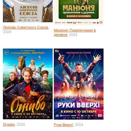
,
Любовь Советского Союза
Манюня: Приключения в
2024
, 2024
деревне
, 2024
Огниво
, 2024
Руки Вверх!