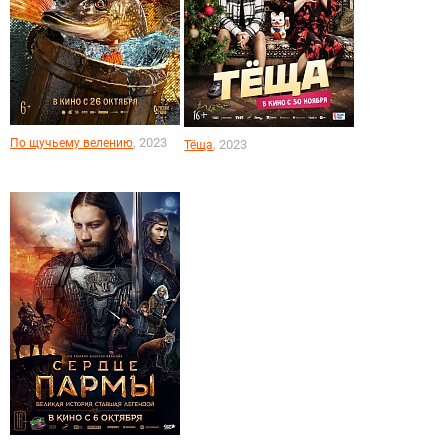
, 2023
По щучьему велению
, 2023
Тёща