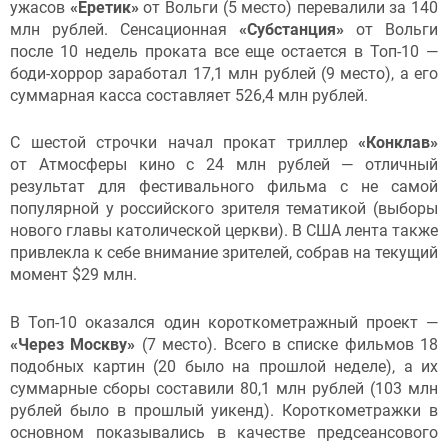
ужасов
«Еретик»
от Вольги (5 место) перевалили за 140
млн рублей. Сенсационная
«Субстанция»
от Вольги
после 10 недель проката все еще остается в Топ-10 —
боди-хоррор заработал 17,1 млн рублей (9 место), а его
суммарная касса составляет 526,4 млн рублей.
С шестой строчки начал прокат триллер
«
Конклав»
от Атмосферы кино с 24 млн рублей — отличный
результат для фестивального фильма с не самой
популярной у российского зрителя тематикой (выборы
нового главы католической церкви). В США лента также
привлекла к себе внимание зрителей, собрав на текущий
момент $29 млн.
В Топ-10 оказался один короткометражный проект —
«Через Москву»
(7 место). Всего в списке фильмов 18
подобных картин (20 было на прошлой неделе), а их
суммарные сборы составили 80,1 млн рублей (103 млн
рублей было в прошлый уикенд). Короткометражки в
основном показывались в качестве предсеансового