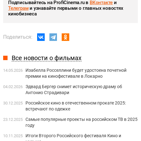
Подписывайтесь на ProfiCinema.ru в
ВКонтакте
и
Телеграм
и узнавайте первыми о главных новостях
кинобизнеса
Поделиться:
Все новости о фильмах
Изабелла Росселлини будет удостоена почетной
14.05.2026
премии на кинофестивале в Локарно
Эдвард Бергер снимет историческую драму об
04.02.2026
Антонио Страдивари
Российское кино в отечественном прокате 2025:
30.12.2025
встречают по одежке
Самые популярные проекты на российском ТВ в 2025
23.12.2025
году
Итоги Второго Российского фестиваля Кино и
10.11.2025