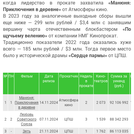
когда лидерство в прокате захватила
«Манюня:
Приключения в деревне»
от Атмосферы кино.
В 2023 году за аналогичные выходные сборы вышли
еще ниже — 299 млн рублей / $3,4 млн с занявшим
вершину чарта отечественным блокбастером
«По
щучьему велению»
от компании НМГ Кинопрокат.
Традиционно показатели 2022 года оказались хуже
всего — 185 млн рублей / $3 млн. Тогда первое место
было у исторической драмы
«Сердце пармы»
от ЦПШ.
№
ПН
Фильм
Дата
Прокатчик
Недель
Кино-
Сумма за
С
релиза
в
театров
уикенд
прокате
(руб.)
Манюня:
Атмосфера
1
1
Приключения
14.11.2024
2
2 073
92 106 992
1 
кино
в деревне
Любовь
2
2
Советского
07.11.2024
ЦПШ
3
1 539
88 342 293
9
Союза
3
-
Зять
21.11.2024
ЦПШ
1
1 762
86 113 035
9