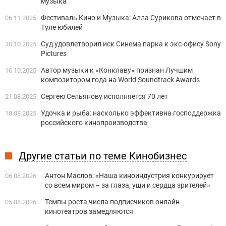
музыка
Фестиваль Кино и Музыка: Алла Сурикова отмечает в
06.11.2025
Туле юбилей
Суд удовлетворил иск Синема парка к экс-офису Sony
30.10.2025
Pictures
Автор музыки к «Конклаву» признан Лучшим
16.10.2025
композитором года на World Soundtrack Awards
Сергею Сельянову исполняется 70 лет
21.08.2025
Удочка и рыба: насколько эффективна господдержка
18.08.2025
российского кинопроизводства
Другие статьи по теме Кинобизнес
Антон Маслов: «Наша киноиндустрия конкурирует
06.08.2026
со всем миром – за глаза, уши и сердца зрителей»
Темпы роста числа подписчиков онлайн-
05.08.2026
кинотеатров замедляются