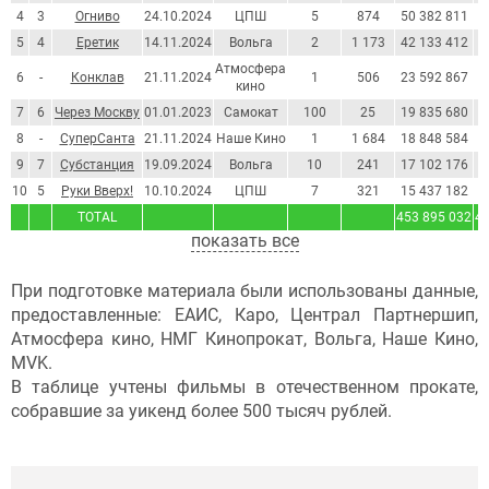
4
3
Огниво
24.10.2024
ЦПШ
5
874
50 382 811
5
5
4
Еретик
14.11.2024
Вольга
2
1 173
42 133 412
4
Атмосфера
6
-
Конклав
21.11.2024
1
506
23 592 867
2
кино
7
6
Через Москву
01.01.2023
Самокат
100
25
19 835 680
2
8
-
СуперСанта
21.11.2024
Наше Кино
1
1 684
18 848 584
2
9
7
Субстанция
19.09.2024
Вольга
10
241
17 102 176
1
10
5
Руки Вверх!
10.10.2024
ЦПШ
7
321
15 437 182
1
TOTAL
453 895 032
4 
показать все
При подготовке материала были использованы данные,
предоставленные: ЕАИС, Каро, Централ Партнершип,
Атмосфера кино, НМГ Кинопрокат, Вольга, Наше Кино,
MVK.
В таблице учтены фильмы в отечественном прокате,
собравшие за уикенд более 500 тысяч рублей.