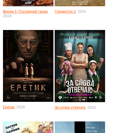
,
, 2024
Веном 3: Последний танец
Гладиатор 2
2024
, 2024
Еретик
, 2024
За слова отвечаю