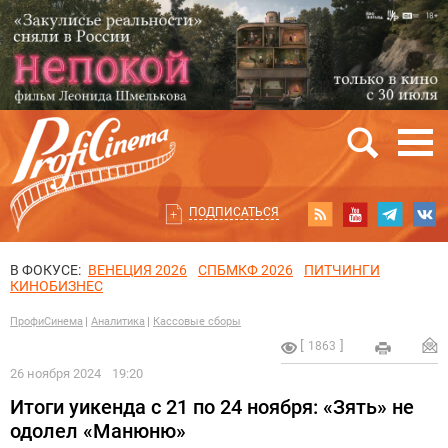
ПОДПИСАТЬСЯ
В ФОКУСЕ:
ВЕНЕЦИЯ 2026
СПБМКФ 2026
ПИТЧИНГИ
КИНОБИЗНЕС
ПрофиСинема
Аналитика
Кассовые сборы
1863
26 ноября 2024
19:20
Итоги уикенда с 21 по 24 ноября: «Зять» не
одолел «Манюню»