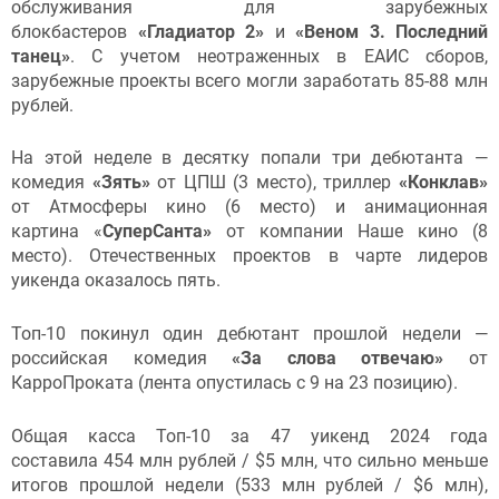
обслуживания для зарубежных
блокбастеров
«Гладиатор 2»
и
«Веном 3. Последний
танец»
. С учетом неотраженных в ЕАИС сборов,
зарубежные проекты всего могли заработать 85-88 млн
рублей.
На этой неделе в десятку попали три дебютанта —
комедия
«Зять»
от ЦПШ (3 место), триллер
«Конклав»
от Атмосферы кино (6 место) и анимационная
картина «
СуперСанта»
от компании Наше кино (8
место). Отечественных проектов в чарте лидеров
уикенда оказалось пять.
Топ-10 покинул один дебютант прошлой недели —
российская комедия
«За слова отвечаю»
от
КарроПроката (лента опустилась с 9 на 23 позицию).
Общая касса Топ-10 за 47 уикенд 2024 года
составила 454 млн рублей / $5 млн, что сильно меньше
итогов прошлой недели (533 млн рублей / $6 млн),