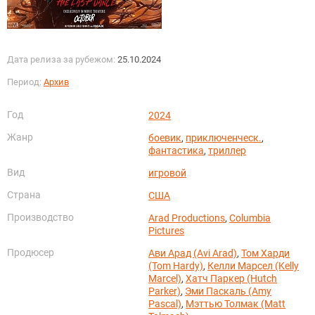
Дата релиза за рубежом:
25.10.2024
Период:
Архив
Год
2024
Жанр
боевик
,
приключенческ.
,
фантастика
,
триллер
Вид
игровой
Страна
США
Производство
Arad Productions
,
Columbia
Pictures
Продюсер
Ави Арад (Avi Arad)
,
Том Харди
(Tom Hardy)
,
Келли Марсел (Kelly
Marcel)
,
Хатч Паркер (Hutch
Parker)
,
Эми Паскаль (Amy
Pascal)
,
Мэттью Толмак (Matt