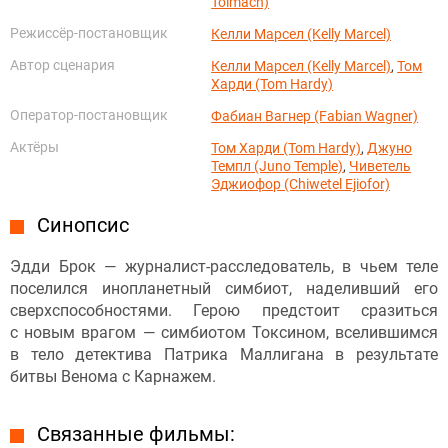
Tolmach)
Режиссёр-постановщик
Келли Марсел (Kelly Marcel)
Автор сценария
Келли Марсел (Kelly Marcel)
,
Том
Харди (Tom Hardy)
Оператор-постановщик
Фабиан Вагнер (Fabian Wagner)
Актёры
Том Харди (Tom Hardy)
,
Джуно
Темпл (Juno Temple)
,
Чиветель
Эджиофор (Chiwetel Ejiofor)
Синопсис
Эдди Брок — журналист-расследователь, в чьем теле
поселился инопланетный симбиот, наделивший его
сверхспособностями. Герою предстоит сразиться
с новым врагом — симбиотом Токсином, вселившимся
в тело детектива Патрика Маллигана в результате
битвы Венома с Карнажем.
Связанные фильмы: