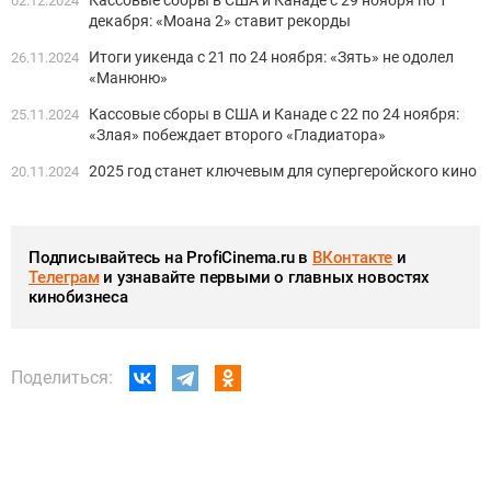
02.12.2024
декабря: «Моана 2» ставит рекорды
Итоги уикенда с 21 по 24 ноября: «Зять» не одолел
26.11.2024
«Манюню»
Кассовые сборы в США и Канаде с 22 по 24 ноября:
25.11.2024
«Злая» побеждает второго «Гладиатора»
2025 год станет ключевым для супергеройского кино
20.11.2024
Подписывайтесь на ProfiCinema.ru в
ВКонтакте
и
Телеграм
и узнавайте первыми о главных новостях
кинобизнеса
Поделиться: