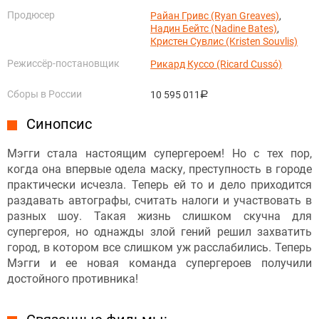
Продюсер
Райан Гривс (Ryan Greaves)
,
Надин Бейтс (Nadine Bates)
,
Кристен Сувлис (Kristen Souvlis)
Режиссёр-постановщик
Рикард Куссо (Ricard Cussó)
Сборы в России
10 595 011
руб.
Синопсис
Мэгги стала настоящим супергероем! Но с тех пор,
когда она впервые одела маску, преступность в городе
практически исчезла. Теперь ей то и дело приходится
раздавать автографы, считать налоги и участвовать в
разных шоу. Такая жизнь слишком скучна для
супергероя, но однажды злой гений решил захватить
город, в котором все слишком уж расслабились. Теперь
Мэгги и ее новая команда супергероев получили
достойного противника!