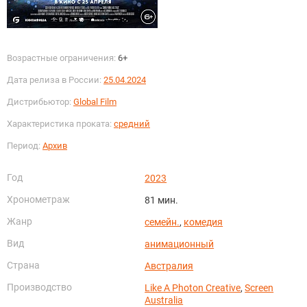
Возрастные ограничения:
6+
Дата релиза в России:
25.04.2024
Дистрибьютор:
Global Film
Характеристика проката:
средний
Период:
Архив
Год
2023
Хронометраж
81 мин.
Жанр
семейн.
,
комедия
Вид
анимационный
Страна
Австралия
Производство
Like A Photon Creative
,
Screen
Australia