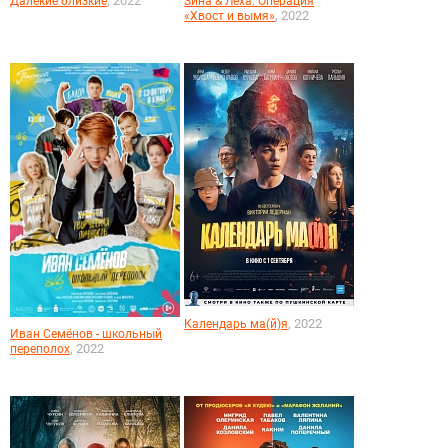
, 2022
Далекие близкие
Зина & Леха: Операция
, 2022
«Хвост и вымя»
, 2022
Календарь ма(й)я
Иван Семёнов - школьный
, 2022
переполох