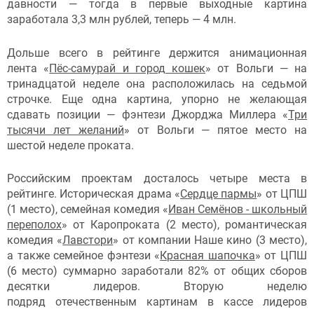
давности — тогда в первые выходные картина
заработала 3,3 млн рублей, теперь — 4 млн.
Дольше всего в рейтинге держится анимационная
лента «
Пёс-самурай и город кошек
» от Вольги — на
тринадцатой неделе она расположилась на седьмой
строчке. Еще одна картина, упорно не желающая
сдавать позиции — фэнтези Джорджа Миллера «
Три
тысячи лет желаний
» от Вольги — пятое место на
шестой неделе проката.
Российским проектам досталось четыре места в
рейтинге. Историческая драма «
Сердце пармы
» от ЦПШ
(1 место), семейная комедия «
Иван Семёнов - школьный
переполох
» от Каропроката (2 место), романтическая
комедия «
Лавстори
» от компании Наше кино (3 место),
а также семейное фэнтези «
Красная шапочка
» от ЦПШ
(6 место) суммарно заработали 82% от общих сборов
десятки лидеров. Вторую неделю
подряд отечественным картинам в кассе лидеров