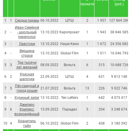
прокате
(руб.)
1
1
Сердце пармы
06.10.2022
ЦПШ
2
1 957
127 869 280
Иван Семёнов
2
-
- школьный
13.10.2022
Каропрокат
1
1 943
38 846 585
переполох
3
-
Лавстори
13.10.2022
Наше Кино
1
1 672
24 356 082
Вершина
4
-
13.10.2022
Global Film
1
1 011
16 046 793
страха
Три тысячи
5
3
08.09.2022
Вольга
6
315
10 688 726
лет желаний
Красная
6
2
22.09.2022
ЦПШ
4
631
9 813 148
шапочка
Пёс-самурай и
7
5
21.07.2022
Вольга
13
226
5 922 746
город кошек
8
-
Куриный забег
13.10.2022
Ten Letters
1
642
4 073 417
Джиперс
9
6
Криперс:
15.09.2022
Парадиз
5
204
3 248 674
возрождённый
Хранитель
10
4
06.10.2022
Global Film
2
438
3 180 392
тайн