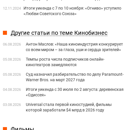
Итоги уикенда с 7 по 10 ноября: «Огниво» уступило
12.11.2024
«Любви Советского Союза»
Другие статьи по теме Кинобизнес
Антон Маслов: «Наша киноиндустрия конкурирует
06.08.2026
со всем миром – за глаза, уши и сердца зрителей»
Темпы роста числа подписчиков онлайн-
05.08.2026
кинотеатров замедляются
Суд назначил разбирательство по делу Paramount-
05.08.2026
Warner Bros. на март 2027 года
Итоги уикенда с 30 июля по 2 августа: деревенская
04.08.2026
«Одиссея»
Universal стала первой киностудией, фильмы
03.08.2026
которой заработали $4 млрд в 2026 году
Фильмы