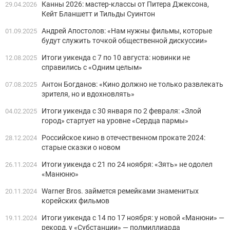
Канны 2026: мастер-классы от Питера Джексона,
29.04.2026
Кейт Бланшетт и Тильды Суинтон
Андрей Апостолов: «Нам нужны фильмы, которые
01.09.2025
будут служить точкой общественной дискуссии»
Итоги уикенда с 7 по 10 августа: новинки не
12.08.2025
справились с «Одним целым»
Антон Богданов: «Кино должно не только развлекать
07.08.2025
зрителя, но и вдохновлять»
Итоги уикенда с 30 января по 2 февраля: «Злой
04.02.2025
город» стартует на уровне «Сердца пармы»
Российское кино в отечественном прокате 2024:
28.12.2024
старые сказки о новом
Итоги уикенда с 21 по 24 ноября: «Зять» не одолел
26.11.2024
«Манюню»
Warner Bros. займется ремейками знаменитых
20.11.2024
корейских фильмов
Итоги уикенда с 14 по 17 ноября: у новой «Манюни» —
19.11.2024
рекорд, у «Субстанции» — полмиллиарда