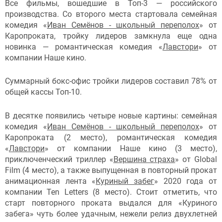
Все фильмы, вошедшие в Топ-3 — российского
производства. Со второго места стартовала семейная
комедия «
Иван Семёнов - школьный переполох
» от
Каропроката, тройку лидеров замкнула еще одна
новинка — романтическая комедия «
Лавстори
» от
компании Наше кино.
Суммарный бокс-офис тройки лидеров составил 78% от
общей кассы Топ-10.
В десятке появились четыре новые картины: семейная
комедия «
Иван Семёнов - школьный переполох
» от
Каропроката (2 место), романтическая комедия
«
Лавстори
» от компании Наше кино (3 место),
приключенческий триллер «
Вершина страха
» от Global
Film (4 место), а также выпущенная в повторный прокат
анимационная лента «
Куриный забег
» 2020 года от
компании Ten Letters (8 место). Стоит отметить, что
старт повторного проката выдался для «Куриного
забега» чуть более удачным, нежели релиз двухлетней