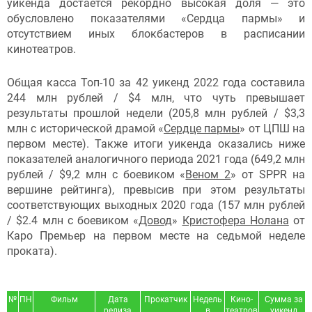
уикенда достается рекордно высокая доля — это
обусловлено показателями «Сердца пармы» и
отсутствием иных блокбастеров в расписании
кинотеатров.
Общая касса Топ-10 за 42 уикенд 2022 года составила
244 млн рублей / $4 млн, что чуть превышает
результаты прошлой недели (205,8 млн рублей / $3,3
млн с исторической драмой «
Сердце пармы
» от ЦПШ на
первом месте). Также итоги уикенда оказались ниже
показателей аналогичного периода 2021 года (649,2 млн
рублей / $9,2 млн с боевиком «
Веном 2
» от SPPR на
вершине рейтинга), превысив при этом результаты
соответствующих выходных 2020 года (157 млн рублей
/ $2.4 млн с боевиком «
Довод
»
Кристофера Нолана
от
Каро Премьер на первом месте на седьмой неделе
проката).
№
ПН
Фильм
Дата
Прокатчик
Недель
Кино-
Сумма за
релиза
в
театров
уикенд