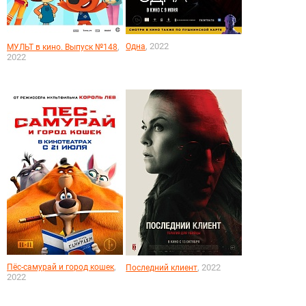
, 2022
,
Одна
МУЛЬТ в кино. Выпуск №148
2022
,
Пёс-самурай и город кошек
, 2022
Последний клиент
2022