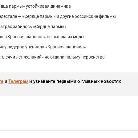
Сердца пармы» устойчивая динамика
пьедестале — «Сердце пармы» и другие российские фильмы
театрах забилось «Сердце пармы»
бря: «Красная шапочка» не вышла из моды
блицу лидеров увенчала «Красная шапочка»
и тысячи лет желаний» не отдали пальму первенства
те
и
Телеграм
и узнавайте первыми о главных новостях