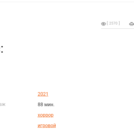
2570
:
2021
аж
88 мин.
хоррор
игровой