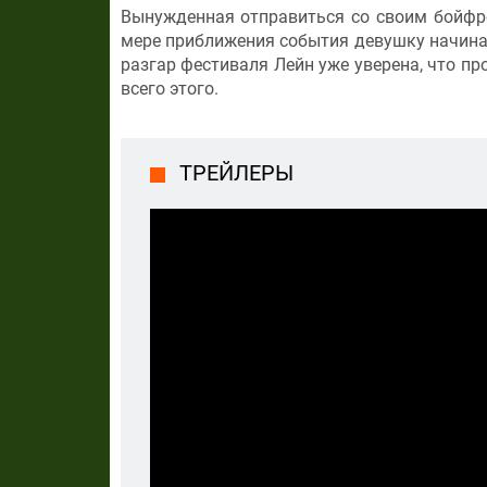
Вынужденная отправиться со своим бойфрен
мере приближения события девушку начина
разгар фестиваля Лейн уже уверена, что про
всего этого.
ТРЕЙЛЕРЫ