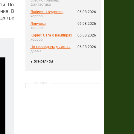
боевик, триллер,
ти. По
фантастика
ния. В
Лабиринт чудовищ
06.08.2026
хоррор
центре
Ловушка
06.08.2026
хоррор
Корни: Сага о вампирах
06.08.2026
хоррор
На последнем дыхании
06.08.2026
драма
все релизы
Реклама