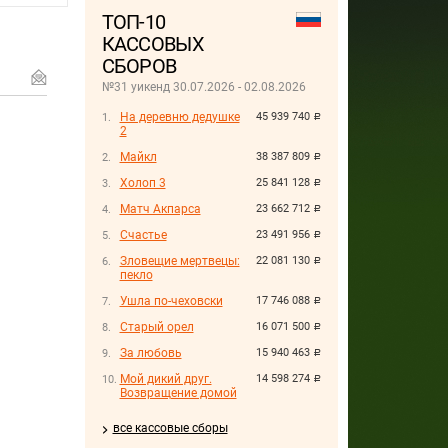
ТОП-10
КАССОВЫХ
СБОРОВ
№31 уикенд 30.07.2026 - 02.08.2026
На деревню дедушке
45 939 740
руб.
2
Майкл
38 387 809
руб.
Холоп 3
25 841 128
руб.
Матч Акпарса
23 662 712
руб.
Счастье
23 491 956
руб.
Зловещие мертвецы:
22 081 130
руб.
пекло
Ушла по-чеховски
17 746 088
руб.
Старый орел
16 071 500
руб.
За любовь
15 940 463
руб.
Мой дикий друг.
14 598 274
руб.
Возвращение домой
все кассовые сборы