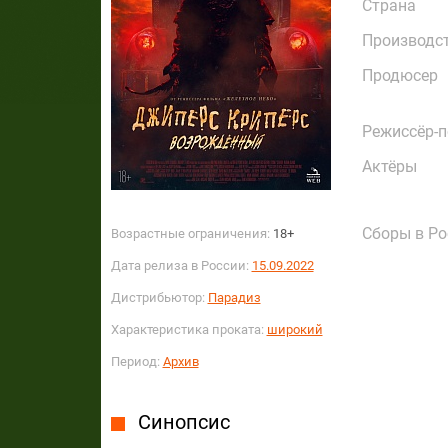
Страна
Производс
Продюсер
Режиссёр-
Актёры
Сборы в Ро
Возрастные ограничения:
18+
Дата релиза в России:
15.09.2022
Дистрибьютор:
Парадиз
Характеристика проката:
широкий
Период:
Архив
Синопсис