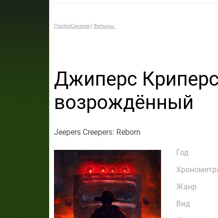
ПрофиСинема
Фильмы.
Джиперс Криперс
возрождённый
Jeepers Creepers: Reborn
Год
Хронометр
Жанр
Вид