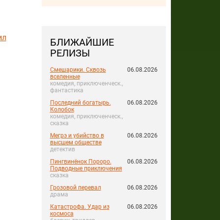
ил
БЛИЖАЙШИЕ
РЕЛИЗЫ
Смешарики. Сквозь
06.08.2026
вселенные
комедия, приключенческ.,
фантастика
Последний богатырь.
06.08.2026
Колобок
комедия, приключенческ.,
сказка
Мегрэ и убийство в
06.08.2026
высшем обществе
детектив
Пингвинёнок Пороро.
06.08.2026
Подводные приключения
сказка
Грозовой перевал
06.08.2026
драма
Катастрофа. Удар из
06.08.2026
космоса