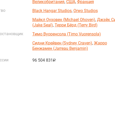
Великобритания
,
США
,
Франция
тво
Black Hangar Studios
,
Orwo Studios
Майкл Оуховен (Michael Ohoven)
,
Джэйк С
(Jake Seal)
,
Терри Бёрд (Terry Bird)
постановщик
Тимо Вуоренсола (Timo Vuorensola)
Сидни Крейвен (Sydney Craven)
,
Жарро
Бенжамен (Jarreau Benjamin)
ссии
96 504 831
руб.