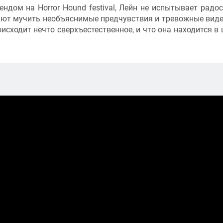
дом на Horror Hound festival, Лейн не испытывает радос
ют мучить необъяснимые предчувствия и тревожные виде
исходит нечто сверхъестественное, и что она находится в 