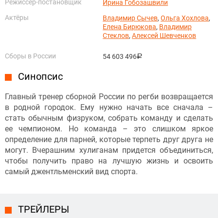
Режиссёр-постановщик
Ирина Гобозашвили
Актёры
Владимир Сычев
,
Ольга Хохлова
,
Елена Бирюкова
,
Владимир
Стеклов
,
Алексей Шевченков
Сборы в России
54 603 496
руб.
Синопсис
Главный тренер сборной России по регби возвращается
в родной городок. Ему нужно начать все сначала –
стать обычным физруком, собрать команду и сделать
ее чемпионом. Но команда – это слишком яркое
определение для парней, которые терпеть друг друга не
могут. Вчерашним хулиганам придется объединиться,
чтобы получить право на лучшую жизнь и освоить
самый джентльменский вид спорта.
ТРЕЙЛЕРЫ