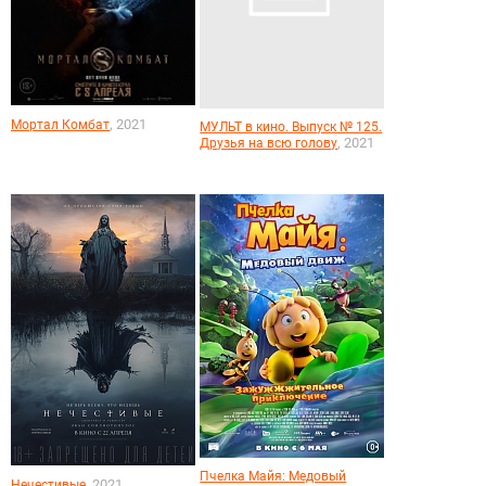
, 2021
Мортал Комбат
МУЛЬТ в кино. Выпуск № 125.
, 2021
Друзья на всю голову
Пчелка Майя: Медовый
, 2021
Нечестивые