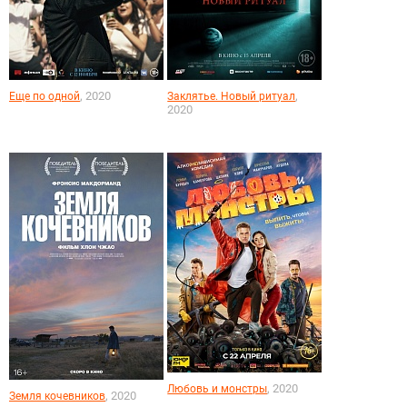
, 2020
,
Еще по одной
Заклятье. Новый ритуал
2020
, 2020
Любовь и монстры
, 2020
Земля кочевников