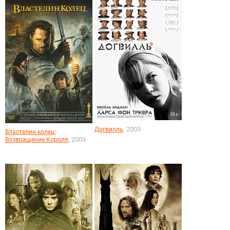
, 2003
Догвилль
Властелин колец:
, 2003
Возвращение Короля