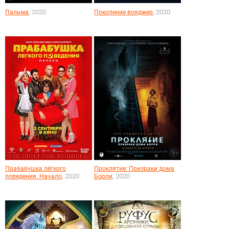
, 2020
, 2020
Пальма
Поколение вояджер
Прабабушка лёгкого
Проклятие: Призраки дома
, 2020
, 2020
поведения. Начало
Борли