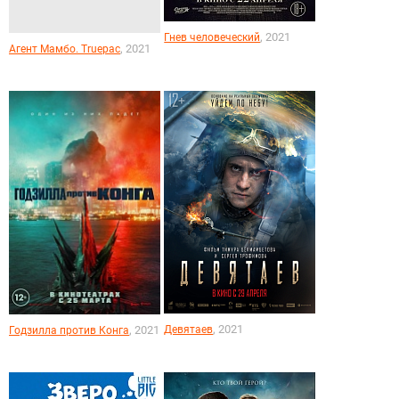
, 2021
Гнев человеческий
, 2021
Агент Мамбо. Truepac
, 2021
Девятаев
, 2021
Годзилла против Конга