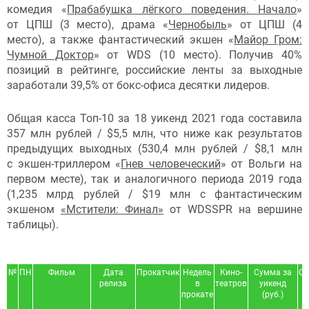
комедия «
Прабабушка лёгкого поведения. Начало
»
от ЦПШ (3 место), драма «
Чернобыль
» от ЦПШ (4
место), а также фантастический экшен «
Майор Гром:
Чумной Доктор
» от WDS (10 место). Получив 40%
позиций в рейтинге, российские ленты за выходные
заработали 39,5% от бокс-офиса десятки лидеров.
Общая касса Топ-10 за 18 уикенд 2021 года составила
357 млн рублей / $5,5 млн, что ниже как результатов
предыдущих выходных (530,4 млн рублей / $8,1 млн
с экшен-триллером «
Гнев человеческий
» от Вольги на
первом месте), так и аналогичного периода 2019 года
(1,235 млрд рублей / $19 млн с фантастическим
экшеном
«Мстители: Финал»
от WDSSPR на вершине
таблицы).
№
ПН
Фильм
Дата
Прокатчик
Недель
Кино-
Сумма за
Су
релиза
в
театров
уикенд
у
прокате
(руб.)