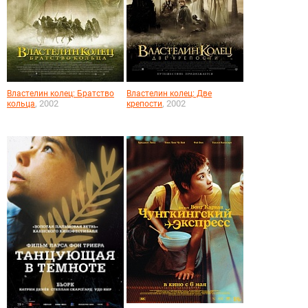
Властелин колец: Братство
Властелин колец: Две
, 2002
, 2002
кольца
крепости