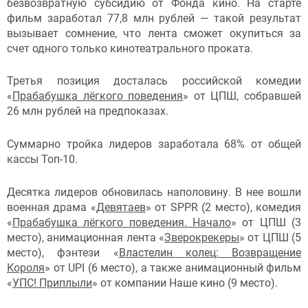
безвозвратную субсидию от Фонда кино. На старте
фильм заработал 77,8 млн рублей — такой результат
вызывает сомнение, что лента сможет окупиться за
счет одного только кинотеатрального проката.
Третья позиция досталась российской комедии
«
Прабабушка лёгкого поведения
» от ЦПШ, собравшей
26 млн рублей на предпоказах.
Суммарно тройка лидеров заработала 68% от общей
кассы Топ-10.
Десятка лидеров обновилась наполовину. В нее вошли
военная драма «
Девятаев
» от SPPR (2 место), комедия
«
Прабабушка лёгкого поведения. Начало
» от ЦПШ (3
место), анимационная лента «
Зверокрекеры
» от ЦПШ (5
место), фэнтези «
Властелин колец: Возвращение
Короля
» от UPI (6 место), а также анимационный фильм
«
УПС! Приплыли
» от компании Наше кино (9 место).