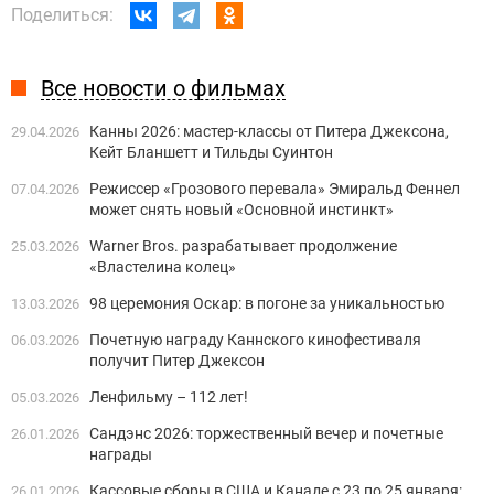
Поделиться:
Все новости о фильмах
Канны 2026: мастер-классы от Питера Джексона,
29.04.2026
Кейт Бланшетт и Тильды Суинтон
Режиссер «Грозового перевала» Эмиральд Феннел
07.04.2026
может снять новый «Основной инстинкт»
Warner Bros. разрабатывает продолжение
25.03.2026
«Властелина колец»
98 церемония Оскар: в погоне за уникальностью
13.03.2026
Почетную награду Каннского кинофестиваля
06.03.2026
получит Питер Джексон
Ленфильму – 112 лет!
05.03.2026
Сандэнс 2026: торжественный вечер и почетные
26.01.2026
награды
Кассовые сборы в США и Канаде с 23 по 25 января:
26.01.2026