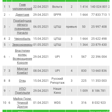
Гнев
1
1
22.04.2021
Вольга
2
1 414
140 024 801
2 
человеческий
2
-
Девятаев
29.04.2021
SPPR
1
1 664
77 833 713
1 
Прабабушка
лёгкого
3
-
06.05.2021
ЦПШ
превью
50
25 997 408
4
поведения.
Начало
4
2
Чернобыль
15.04.2021
ЦПШ
3
1 664
25 622 498
3
5
-
Зверокрекеры
01.05.2021
ЦПШ
1
1 364
23 879 430
3
Властелин
колец:
6
-
29.04.2021
UPI
1
567
22 396 004
3
Возвращение
Короля
Мортал
7
3
08.04.2021
UPI
4
830
13 660 836
2
Комбат
Русский
8
8
Отец
15.04.2021
3
225
11 353 003
1
Репортаж
УПС!
Наше
9
-
29.04.2021
1
1 009
8 186 781
1
Приплыли
Кино
Майор Гром:
10
6
Чумной
01.04.2021
WDS
5
316
8 032 923
1
Доктор