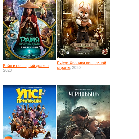
Руфус. Хроники волшебной
,
Райя и последний дракон
, 2020
страны
2020