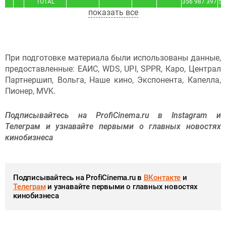
TOTAL
356 987 397
5 
показать все
При подготовке материала были использованы данные,
предоставленные: ЕАИС, WDS, UPI, SPPR, Каро, Централ
Партнершип, Вольга, Наше кино, Экспонента, Капелла,
Пионер, MVK.
Подписывайтесь на ProfiCinema.ru в Instagram и
Телеграм и узнавайте первыми о главных новостях
кинобизнеса
Подписывайтесь на ProfiCinema.ru в
ВКонтакте
и
Телеграм
и узнавайте первыми о главных новостях
кинобизнеса