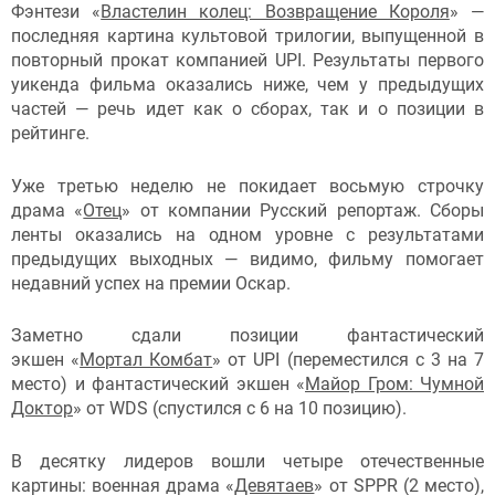
Фэнтези «
Властелин колец: Возвращение Короля
» —
последняя картина культовой трилогии, выпущенной в
повторный прокат компанией UPI. Результаты первого
уикенда фильма оказались ниже, чем у предыдущих
частей — речь идет как о сборах, так и о позиции в
рейтинге.
Уже третью неделю не покидает восьмую строчку
драма «
Отец
» от компании Русский репортаж. Сборы
ленты оказались на одном уровне с результатами
предыдущих выходных — видимо, фильму помогает
недавний успех на премии Оскар.
Заметно сдали позиции фантастический
экшен «
Мортал Комбат
» от UPI (переместился с 3 на 7
место) и фантастический экшен «
Майор Гром: Чумной
Доктор
» от WDS (спустился с 6 на 10 позицию).
В десятку лидеров вошли четыре отечественные
картины: военная драма «
Девятаев
» от SPPR (2 место),