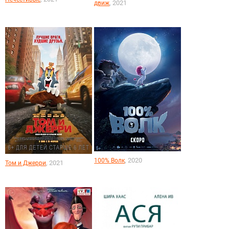
, 2021
движ
, 2020
100% Волк
, 2021
Том и Джерри