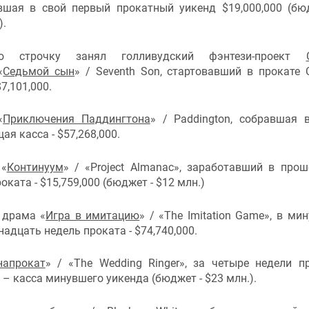
вшая в свой первый прокатный уикенд $19,000,000 (бю
).
ую строчку занял голливудский фэнтези-проект
«
Седьмой сын
» / Seventh Son, стартовавший в прокате
7,101,000.
«
Приключения Паддингтона
» / Paddington, собравшая 
ая касса - $57,268,000.
 «
Континуум
» / «Project Almanac», заработавший в про
оката - $15,759,000 (бюджет - $12 млн.)
 драма «
Игра в имитацию
» / «The Imitation Game», в ми
надцать недель проката - $74,740,000.
апрокат
» / «The Wedding Ringer», за четыре недели п
0 – касса минувшего уикенда (бюджет - $23 млн.).