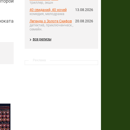
второй
триллер, экшн
40 свиданий, 40 ночей
13.08.2026
комедия, мелодрама
роката
Легенда о Золоте Скифов
20.08.2026
детектив, приключенческ.,
семейн.
все релизы
Реклама