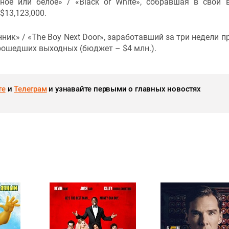
ое или белое» / «Black or White», собравшая в свой 
$13,123,000.
ик» / «The Boy Next Door», заработавший за три недели п
 прошедших выходных (бюджет – $4 млн.).
те
и
Телеграм
и узнавайте первыми о главных новостях