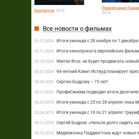
Приключения Падди
, 2014
Континуум
2014
Все новости о фильмах
Итоги уикенда с 28 ноября по 1 декабр
03.12.2024
Итоги кинопроката европейских фильмо
22.11.2024
Warner Bros. не будет продвигать новы
25.10.2024
94-летний Клинт Иствуд планирует при
05.07.2024
Сергею Бодрову – 75 лет!
28.06.2023
ПрофиСинема подводит итоги десятиле
30.12.2020
Итоги уикенда с 25 по 28 апреля: пока
30.04.2019
Итоги уикенда с 18 по 21 апреля: триум
23.04.2019
Сергей Бодров: «Нельзя долго сидеть на
30.12.2016
Медвежонка Паддингтона ждут новые 
20.10.2016