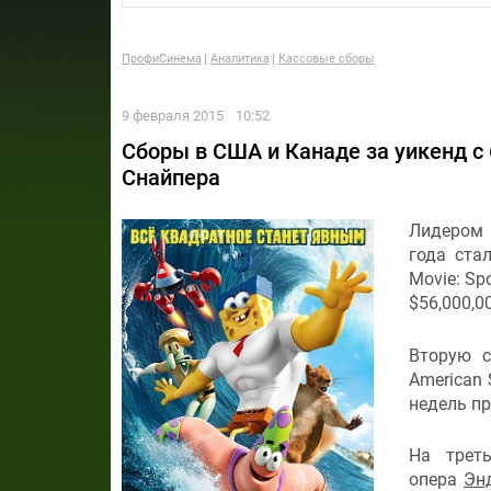
ПрофиСинема
Аналитика
Кассовые сборы
9 февраля 2015
10:52
Сборы в США и Канаде за уикенд с 
Снайпера
Лидером 
года ста
Movie: Sp
$56,000,0
Вторую 
American 
недель пр
На трет
опера
Эн