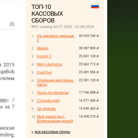
ТОП-10
КАССОВЫХ
СБОРОВ
№31 уикенд 30.07.2026 - 02.08.2026
На деревню дедушке
45 939 740
руб.
2
Майкл
38 387 809
руб.
Холоп 3
25 841 128
руб.
я 2015
Матч Акпарса
23 662 712
руб.
ngeBob
Счастье
23 491 956
руб.
ателем
Зловещие мертвецы:
22 081 130
руб.
пекло
Ушла по-чеховски
17 746 088
руб.
пер
» /
Старый орел
16 071 500
руб.
а за 7
За любовь
15 940 463
руб.
Мой дикий друг.
14 598 274
руб.
Возвращение домой
еская
все кассовые сборы
ending,