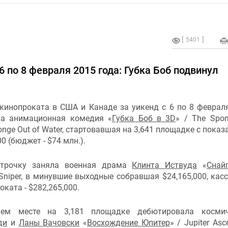
5401
6 по 8 февраля 2015 года: Губка Боб подвинул
кинопроката в США и Канаде за уикенд с 6 по 8 феврал
ла анимационная комедия «
Губка Боб в 3D
» / The Spo
onge Out of Water, стартовавшая на 3,641 площадке с показ
00 (бюджет - $74 млн.).
строчку заняла военная драма
Клинта Иствуда
«
Снай
Sniper, в минувшие выходные собравшая $24,165,000, касс
оката - $282,265,000.
ьем месте на 3,181 площадке дебютировала космич
ди
и
Ланы Вачовски
«
Восхождение Юпитер
» / Jupiter Asc