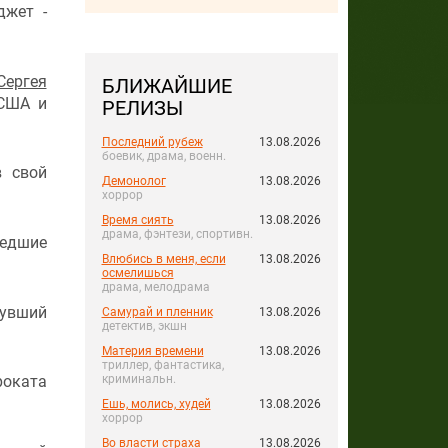
джет -
Сергея
БЛИЖАЙШИЕ
 США и
РЕЛИЗЫ
Последний рубеж
13.08.2026
боевик, драма, военн.
в свой
Демонолог
13.08.2026
хоррор
Время сиять
13.08.2026
драма, фэнтези, спортивн.
шедшие
Влюбись в меня, если
13.08.2026
осмелишься
драма, мелодрама
нувший
Самурай и пленник
13.08.2026
детектив, экшн
Материя времени
13.08.2026
триллер, фантастика,
криминальн.
роката
Ешь, молись, худей
13.08.2026
хоррор
Во власти страха
13.08.2026