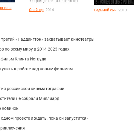
,
нгтона
, 2014
Снайпер
, 2013
Седьмой сын
я: третий «Паддингтон» захватывает кинотеатры
в по всему миру в 2014-2023 годах
й фильм Клинта Иствуда
ступить к работе над новым фильмом
тия российской кинематографии
 Мстители не собрали Миллиард
ф новинок
 одном проекте и ждать, пока он запустится»
приключения