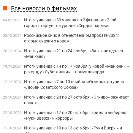
Все новости о фильмах
Итоги уикенда с 30 января по 2 февраля: «Злой
04.02.2025
город» стартует на уровне «Сердца пармы»
Российское кино в отечественном прокате 2024:
28.12.2024
старые сказки о новом
Итоги уикенда с 21 по 24 ноября: «Зять» не одолел
26.11.2024
«Манюню»
Итоги уикенда с 14 по 17 ноября: у новой «Манюни» —
19.11.2024
рекорд, у «Субстанции» — полмиллиарда
Итоги уикенда с 7 по 10 ноября: «Огниво» уступило
12.11.2024
«Любви Советского Союза»
Итоги уикенда с 24 по 27 октября: «Огниво» зажигает
29.10.2024
прокат
Итоги уикенда с 17 по 20 октября: зрители выбирают
22.10.2024
«Руки Вверх!» и хорроры
Итоги уикенда с 10 по 13 октября: «Руки Вверх!» и
15.10.2024