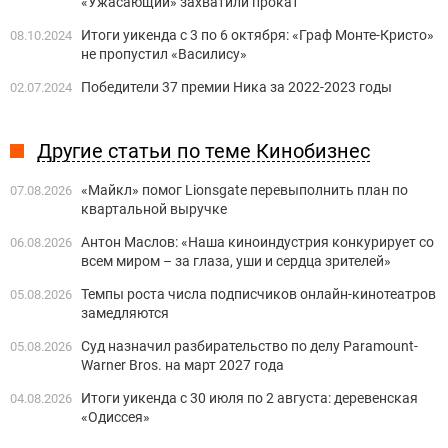
«Ужасающий» захватили прокат
Итоги уикенда с 3 по 6 октября: «Граф Монте-Кристо»
08.10.2024
не пропустил «Василису»
Победители 37 премии Ника за 2022-2023 годы
02.07.2024
Другие статьи по теме Кинобизнес
«Майкл» помог Lionsgate перевыполнить план по
07.08.2026
квартальной выручке
Антон Маслов: «Наша киноиндустрия конкурирует со
06.08.2026
всем миром – за глаза, уши и сердца зрителей»
Темпы роста числа подписчиков онлайн-кинотеатров
05.08.2026
замедляются
Суд назначил разбирательство по делу Paramount-
05.08.2026
Warner Bros. на март 2027 года
Итоги уикенда с 30 июля по 2 августа: деревенская
04.08.2026
«Одиссея»