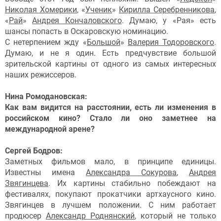
Николая Хомерики
, «
Ученик
»
Кирилла Серебренникова
,
«
Рай
»
Андрея Кончаловского
. Думаю, у «Рая» есть
шансы попасть в Оскаровскую номинацию.
С нетерпением жду «
Большой
»
Валерия Тодоровского
.
Думаю, и не я один. Есть предчувствие большой
зрительской картины от одного из самых интересных
наших режиссеров.
Нина Ромодановская:
Как вам видится на расстоянии, есть ли изменения в
российском кино? Стало ли оно заметнее на
международной арене?
Сергей Бодров:
Заметных фильмов мало, в принципе единицы.
Известны имена
Александра Сокурова
,
Андрея
Звягинцева
. Их картины стабильно побеждают на
фестивалях, покупают прокатчики артхаусного кино.
Звягинцев в лучшем положении. С ним работает
продюсер
Александр Роднянский
, который не только