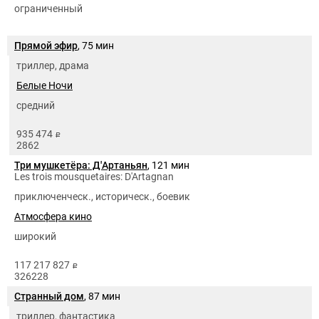
ограниченный
Прямой эфир
, 75 мин
триллер, драма
Белые Ночи
средний
935 474
руб.
2862
Три мушкетёра: Д'Артаньян
, 121 мин
Les trois mousquetaires: D'Artagnan
приключенческ., историческ., боевик
Атмосфера кино
широкий
117 217 827
руб.
326228
Странный дом
, 87 мин
триллер, фантастика