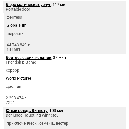
Бюро магических услуг
, 117 мин
Portable door
фэнтези
Global Film
широкий
44 743 849
руб.
146681
Бойтесь своих желаний
, 87 мин
Friendship Game
хоррор
World Pictures
средний
2 293 474
руб.
7221
Юный вождь Виннету
, 103 мин
Der junge Häuptling Winnetou
приключенческ., семейн., вестерн