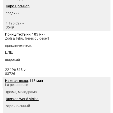
Каро Премьер
средний
1 195 627
руб.
3549
Принц пустыни
, 105 мин
Zodi & Tehu, frères du désert
приключенческ.
ЦПШ
широкий
22 196 813
руб.
83726
Нежная кожа
, 118 мин
La peau douce
драма, мелодрама
Russian World Vision
ограниченный