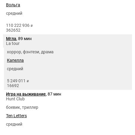
Вольга
средний
110 222 936
руб.
362652
Мгла
, 89 мин
La tour
хоррор, фэнтези, драма
Капелла
средний
5 249 011
руб.
16692
Игра на выживание
, 87 мин
Hunt Club
боевик, триллер
Ten Letters
средний