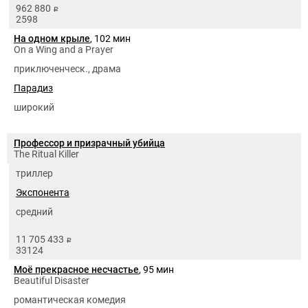
962 880
руб.
2598
На одном крыле
, 102 мин
On a Wing and a Prayer
приключенческ., драма
Парадиз
широкий
Профессор и призрачный убийца
The Ritual Killer
триллер
Экспонента
средний
11 705 433
руб.
33124
Моё прекрасное несчастье
, 95 мин
Beautiful Disaster
романтическая комедия