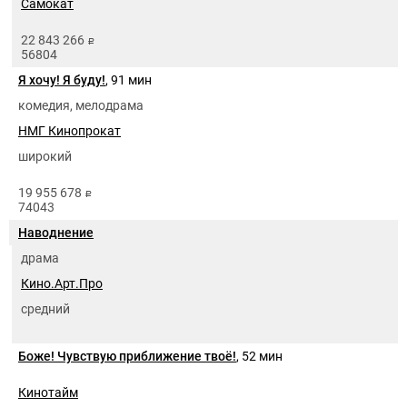
Самокат
22 843 266
руб.
56804
Я хочу! Я буду!
, 91 мин
комедия, мелодрама
НМГ Кинопрокат
широкий
19 955 678
руб.
74043
Наводнение
драма
Кино.Арт.Про
средний
Боже! Чувствую приближение твоё!
, 52 мин
Кинотайм