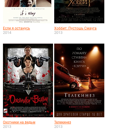
Если я останусь
Хоббит: Пустошь Смауга
2014
2013
Охотники на ведьм
Телекинез
2013
2013