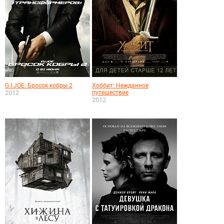
G.I.JOE: Бросок кобры 2
Хоббит: Нежданное
2012
путешествие
2012