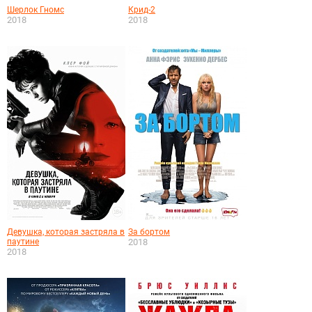
Шерлок Гномс
Крид-2
2018
2018
Девушка, которая застряла в
За бортом
паутине
2018
2018