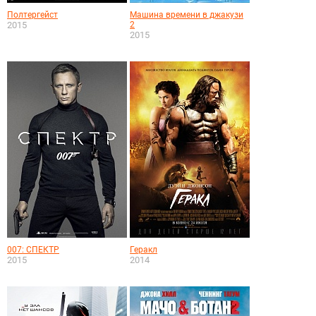
Полтергейст
Машина времени в джакузи
2015
2
2015
007: СПЕКТР
Геракл
2015
2014