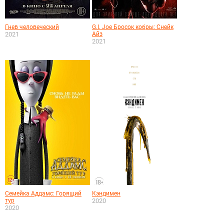
Гнев человеческий
G.I. Joe Бросок кобры: Снейк
2021
Айз
2021
Семейка Аддамс: Горящий
Кэндимен
тур
2020
2020