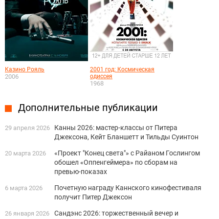
Казино Рояль
2001 год: Космическая
2006
одиссея
1968
Дополнительные публикации
Канны 2026: мастер-классы от Питера
29 апреля 2026
Джексона, Кейт Бланшетт и Тильды Суинтон
«Проект "Конец света"» с Райаном Гослингом
20 марта 2026
обошел «Оппенгеймера» по сборам на
превью-показах
Почетную награду Каннского кинофестиваля
6 марта 2026
получит Питер Джексон
Сандэнс 2026: торжественный вечер и
26 января 2026