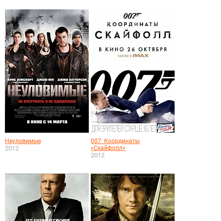
Неуловимые
007: Координаты
2012
«Скайфолл»
2012