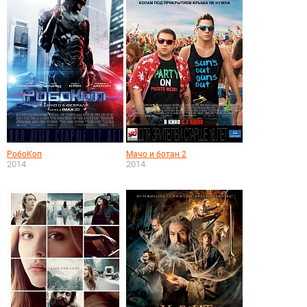
РобоКоп
Мачо и ботан 2
2014
2014