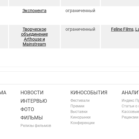
Экспонента
ограниченный
Творческое
ограниченный
Feline Films
,
L
объединение
Arthouse и
Mainstream
МА
НОВОСТИ
КИНОСОБЫТИЯ
АНАЛИ
ИНТЕРВЬЮ
Фестивали
Индекс П
Премии
Статьи о
ФОТО
Выставки
Кассовые
ФИЛЬМЫ
Кинорынки
Рецензии
Конференции
Релизы фильмов