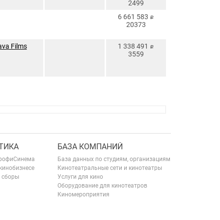
2499
6 661 583
руб.
20373
ava Films
1 338 491
руб.
3559
ТИКА
БАЗА КОМПАНИЙ
рофиСинема
База данных по студиям, организациям
 кинобизнесе
Кинотеатральные сети и кинотеатры
 сборы
Услуги для кино
Оборудование для кинотеатров
Киномероприятия