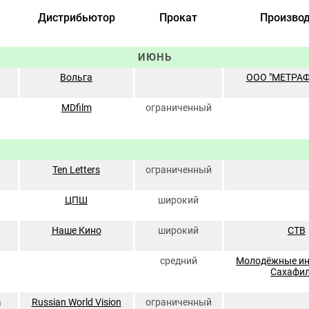
Дистрибьютор
Прокат
Производ
ИЮНЬ
Вольга
ООО "МЕТРА
MDfilm
ограниченный
Ten Letters
ограниченный
ЦПШ
широкий
Наше Кино
широкий
СТВ
средний
Молодёжные и
Сахафи
а
Russian World Vision
ограниченный