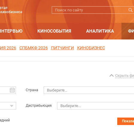
ртал
 кинобизнеса
ИНТЕРВЬЮ
КИНОСОБЫТИЯ
АНАЛИТИКА
Ф
ИЯ 2026
СПБМКФ 2026
ПИТЧИНГИ
КИНОБИЗНЕС
Скрыть ф
Страна
Выберите...
Дистрибьюция
Выберите...
едний
Показ