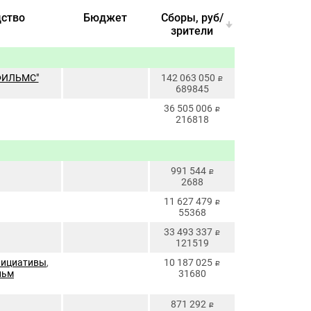
ство
Бюджет
Cборы, руб/
зрители
ФИЛЬМС"
142 063 050
руб.
689845
36 505 006
руб.
216818
991 544
руб.
2688
11 627 479
руб.
55368
33 493 337
руб.
121519
нициативы
,
10 187 025
руб.
льм
31680
871 292
руб.