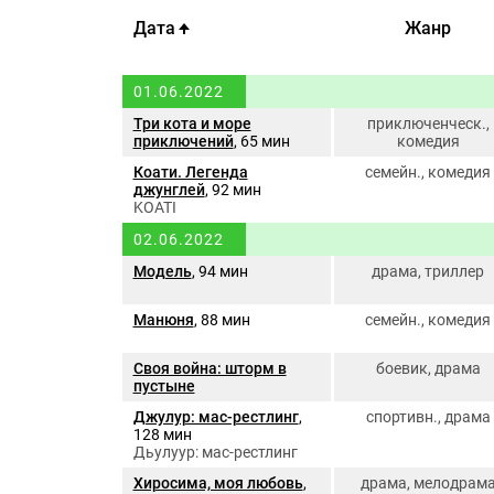
Дата
Жанр
01.06.2022
Три кота и море
приключенческ.,
приключений
, 65 мин
комедия
Коати. Легенда
семейн., комедия
джунглей
, 92 мин
KOATI
02.06.2022
Модель
, 94 мин
драма, триллер
Манюня
, 88 мин
семейн., комедия
Своя война: шторм в
боевик, драма
пустыне
Джулур: мас-рестлинг
,
спортивн., драма
128 мин
Дьулуур: мас-рестлинг
Хиросима, моя любовь
,
драма, мелодрам