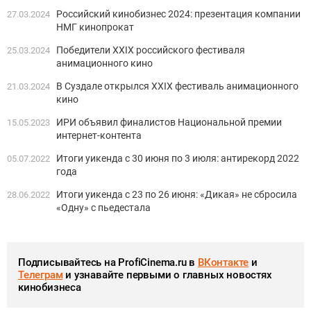
Российский кинобизнес 2024: презентация компании
27.03.2024
НМГ кинопрокат
Победители XXIX российского фестиваля
25.03.2024
анимационного кино
В Суздале открылся XXIX фестиваль анимационного
21.03.2024
кино
ИРИ объявил финалистов Национальной премии
15.05.2023
интернет-контента
Итоги уикенда с 30 июня по 3 июля: антирекорд 2022
05.07.2022
года
Итоги уикенда с 23 по 26 июня: «Дикая» не сбросила
28.06.2022
«Одну» с пьедестала
Подписывайтесь на ProfiCinema.ru в
ВКонтакте
и
Телеграм
и узнавайте первыми о главных новостях
кинобизнеса