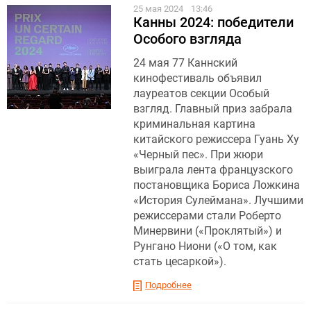
25 мая 2024
13:46
Канны 2024: победители
Особого взгляда
24 мая 77 Каннский
кинофестиваль объявил
лауреатов секции Особый
взгляд. Главный приз забрала
криминальная картина
китайского режиссера Гуань Ху
«Черный пес». При жюри
выиграла лента французского
постановщика Бориса Ложкина
«История Сулеймана». Лучшими
режиссерами стали Роберто
Минервини («Проклятый») и
Рунгано Ниони («О том, как
стать цесаркой»).
Подробнее