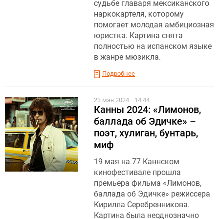
судьбе главаря мексиканского
наркокартеля, которому
помогает молодая амбициозная
юристка. Картина снята
полностью на испанском языке
в жанре мюзикла.
Подробнее
23 мая 2024
14:44
Канны 2024: «Лимонов,
баллада об Эдичке» –
поэт, хулиган, бунтарь,
миф
19 мая на 77 Каннском
кинофестивале прошла
премьера фильма «Лимонов,
баллада об Эдичке» режиссера
Кирилла Серебренникова.
Картина была неоднозначно