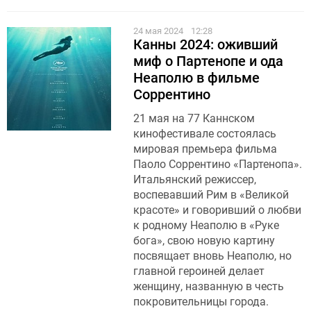
24 мая 2024
12:28
Канны 2024: оживший
миф о Партенопе и ода
Неаполю в фильме
Соррентино
21 мая на 77 Каннском
кинофестивале состоялась
мировая премьера фильма
Паоло Соррентино «Партенопа».
Итальянский режиссер,
воспевавший Рим в «Великой
красоте» и говоривший о любви
к родному Неаполю в «Руке
бога», свою новую картину
посвящает вновь Неаполю, но
главной героиней делает
женщину, названную в честь
покровительницы города.