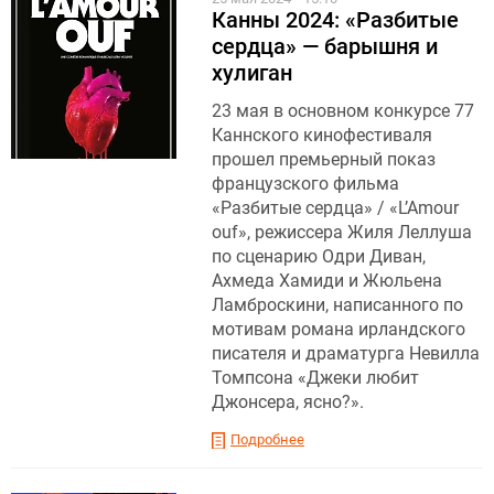
Канны 2024: «Разбитые
сердца» — барышня и
хулиган
23 мая в основном конкурсе 77
Каннского кинофестиваля
прошел премьерный показ
французского фильма
«Разбитые сердца» / «L’Amour
ouf», режиссера Жиля Леллуша
по сценарию Одри Диван,
Ахмеда Хамиди и Жюльена
Ламброскини, написанного по
мотивам романа ирландского
писателя и драматурга Невилла
Томпсона «Джеки любит
Джонсера, ясно?».
Подробнее