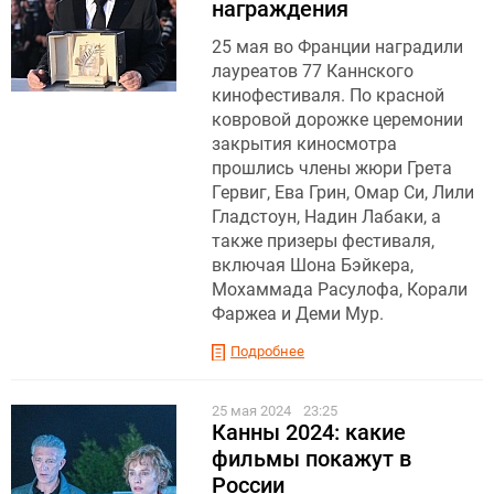
награждения
25 мая во Франции наградили
лауреатов 77 Каннского
кинофестиваля. По красной
ковровой дорожке церемонии
закрытия киносмотра
прошлись члены жюри Грета
Гервиг, Ева Грин, Омар Си, Лили
Гладстоун, Надин Лабаки, а
также призеры фестиваля,
включая Шона Бэйкера,
Мохаммада Расулофа, Корали
Фаржеа и Деми Мур.
Подробнее
25 мая 2024
23:25
Канны 2024: какие
фильмы покажут в
России