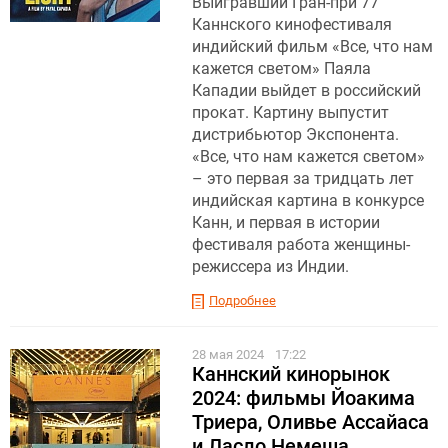
Выигравший Гран-при 77
Каннского кинофестиваля
индийский фильм «Все, что нам
кажется светом» Паяла
Кападии выйдет в российский
прокат. Картину выпустит
дистрибьютор Экспонента.
«Все, что нам кажется светом»
– это первая за тридцать лет
индийская картина в конкурсе
Канн, и первая в истории
фестиваля работа женщины-
режиссера из Индии.
Подробнее
28 мая 2024
17:22
Каннский кинорынок
2024: фильмы Йоакима
Триера, Оливье Ассайаса
и Ласло Немеша