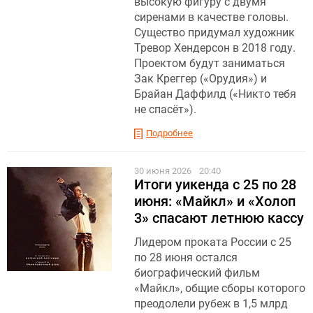
высокую фигуру с двумя
сиренами в качестве головы.
Существо придумал художник
Тревор Хендерсон в 2018 году.
Проектом будут заниматься
Зак Креггер («Орудия») и
Брайан Даффилд («Никто тебя
не спасёт»).
Подробнее
30 июня 2026
20:40
Итоги уикенда с 25 по 28
июня: «Майкл» и «Холоп
3» спасают летнюю кассу
Лидером проката России с 25
по 28 июня остался
биографический фильм
«Майкл», общие сборы которого
преодолели рубеж в 1,5 млрд