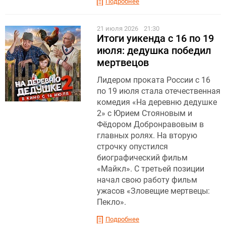
Подробнее
21 июля 2026
21:30
Итоги уикенда с 16 по 19
июля: дедушка победил
мертвецов
Лидером проката России с 16
по 19 июля стала отечественная
комедия «На деревню дедушке
2» с Юрием Стояновым и
Фёдором Добронравовым в
главных ролях. На вторую
строчку опустился
биографический фильм
«Майкл». С третьей позиции
начал свою работу фильм
ужасов «Зловещие мертвецы:
Пекло».
Подробнее