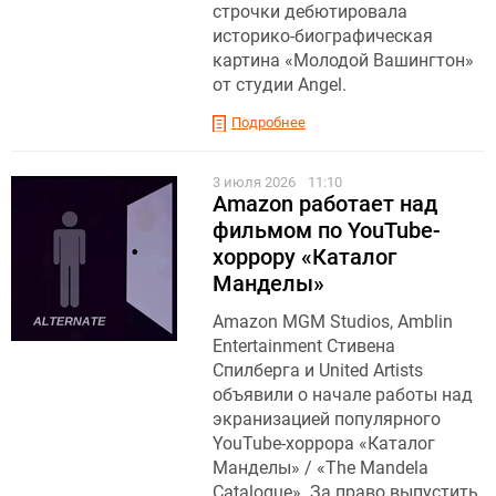
строчки дебютировала
историко-биографическая
картина «Молодой Вашингтон»
от студии Angel.
Подробнее
3 июля 2026
11:10
Amazon работает над
фильмом по YouTube-
хоррору «Каталог
Манделы»
Amazon MGM Studios, Amblin
Entertainment Стивена
Спилберга и United Artists
объявили о начале работы над
экранизацией популярного
YouTube-хоррора «Каталог
Манделы» / «The Mandela
Catalogue». За право выпустить