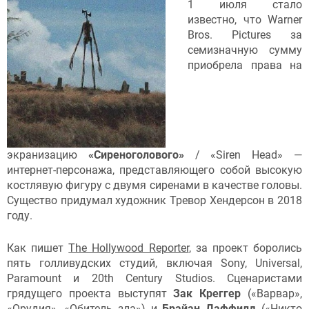
1 июля стало
известно, что Warner
Bros. Pictures за
семизначную сумму
приобрела права на
экранизацию
«Сиреноголового»
/ «Siren Head» —
интернет-персонажа, представляющего собой высокую
костлявую фигуру с двумя сиренами в качестве головы.
Существо придумал художник Тревор Хендерсон в 2018
году.
Как пишет
The Hollywood Reporter
, за проект боролись
пять голливудских студий, включая Sony, Universal,
Paramount и 20th Century Studios. Сценаристами
грядущего проекта выступят
Зак Креггер
(«Варвар»,
«Орудия», «Обитель зла») и
Брайан Даффилд
(«Никто