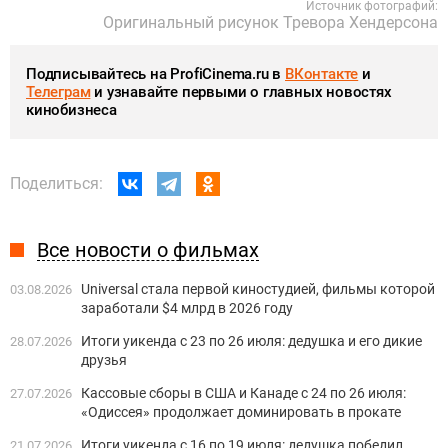
Источник фотографий:
Оригинальный рисунок Тревора Хендерсона
Подписывайтесь на ProfiCinema.ru в
ВКонтакте
и
Телеграм
и узнавайте первыми о главных новостях
кинобизнеса
Поделиться:
Все новости о фильмах
Universal стала первой киностудией, фильмы которой
03.08.2026
заработали $4 млрд в 2026 году
Итоги уикенда с 23 по 26 июля: дедушка и его дикие
28.07.2026
друзья
Кассовые сборы в США и Канаде с 24 по 26 июля:
27.07.2026
«Одиссея» продолжает доминировать в прокате
Итоги уикенда с 16 по 19 июля: дедушка победил
21.07.2026