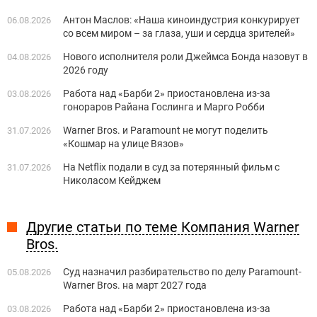
Антон Маслов: «Наша киноиндустрия конкурирует
06.08.2026
со всем миром – за глаза, уши и сердца зрителей»
Нового исполнителя роли Джеймса Бонда назовут в
04.08.2026
2026 году
Работа над «Барби 2» приостановлена из-за
03.08.2026
гонораров Райана Гослинга и Марго Робби
Warner Bros. и Paramount не могут поделить
31.07.2026
«Кошмар на улице Вязов»
На Netflix подали в суд за потерянный фильм с
31.07.2026
Николасом Кейджем
Другие статьи по теме Компания Warner
Bros.
Суд назначил разбирательство по делу Paramount-
05.08.2026
Warner Bros. на март 2027 года
Работа над «Барби 2» приостановлена из-за
03.08.2026