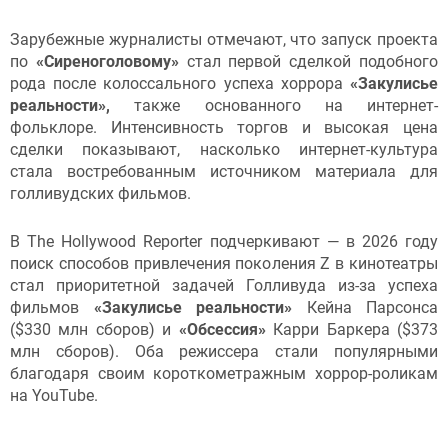
Зарубежные журналисты отмечают, что
запуск проекта
по
«Сиреноголовому»
стал первой сделкой подобного
рода после колоссального успеха хоррора
«Закулисье
реальности»,
также основанного на интернет-
фольклоре. Интенсивность торгов и высокая цена
сделки показывают, насколько интернет-культура
стала востребованным источником материала для
голливудских фильмов.
В The Hollywood Reporter подчеркивают — в 2026 году
поиск способов привлечения поколения Z в кинотеатры
стал приоритетной задачей Голливуда из-за успеха
фильмов
«Закулисье реальности»
Кейна Парсонса
($330 млн сборов) и
«Обсессия»
Карри Баркера ($373
млн сборов). Оба режиссера стали популярными
благодаря своим короткометражным хоррор-роликам
на YouTube.