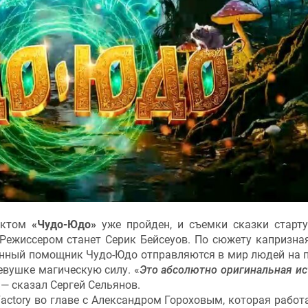
ектом
«Чудо-Юдо»
уже пройден, и съемки сказки старт
 Режиссером станет Серик Бейсеуов. По сюжету капризна
енный помощник Чудо-Юдо отправляются в мир людей на 
евушке магическую силу. «
Это абсолютно оригинальная ис
, — сказал Сергей Сельянов.
actory во главе с Александром Гороховым, которая работа