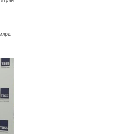
митрий
 млрд