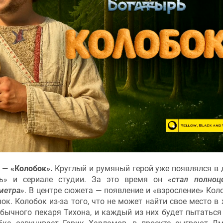
e —
«Колобок».
Круглый и румяный герой уже появлялся в 
ь» и сериале студии. За это время он
«стал полно
метра»
. В центре сюжета — появление и «взросление» Кол
к. Колобок из-за того, что не может найти свое место в 
 обычного пекаря Тихона, и каждый из них будет пытаться