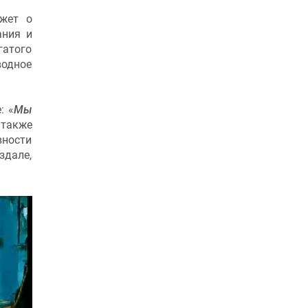
ажет о
ания и
гатого
водное
: «
Мы
 также
вности
здале,