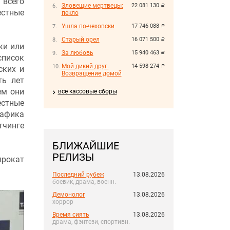
всего
Зловещие мертвецы:
22 081 130
руб.
стные
пекло
Ушла по-чеховски
17 746 088
руб.
Старый орел
16 071 500
руб.
ки или
За любовь
15 940 463
руб.
список
Мой дикий друг.
14 598 274
руб.
ских и
Возвращение домой
ть лет
ем они
все кассовые сборы
естные
рафика
тчинге
БЛИЖАЙШИЕ
РЕЛИЗЫ
прокат
Последний рубеж
13.08.2026
боевик, драма, военн.
Демонолог
13.08.2026
хоррор
Время сиять
13.08.2026
драма, фэнтези, спортивн.