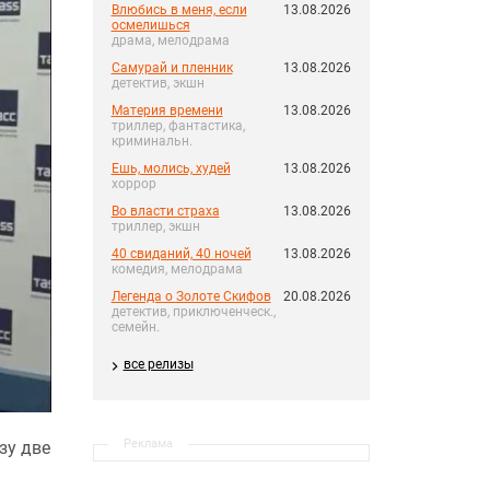
Влюбись в меня, если
13.08.2026
осмелишься
драма, мелодрама
Самурай и пленник
13.08.2026
детектив, экшн
Материя времени
13.08.2026
триллер, фантастика,
криминальн.
Ешь, молись, худей
13.08.2026
хоррор
Во власти страха
13.08.2026
триллер, экшн
40 свиданий, 40 ночей
13.08.2026
комедия, мелодрама
Легенда о Золоте Скифов
20.08.2026
детектив, приключенческ.,
семейн.
все релизы
Реклама
зу две