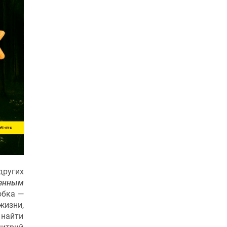
других
ценным
обка —
жизни,
 найти