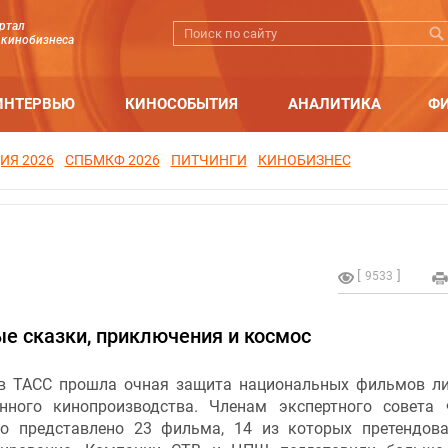
ртал
 кинобизнеса
ИНТЕРВЬЮ
КИНОСОБЫТИЯ
АНАЛИТИКА
Ф
ИЯ 2026
СПБМКФ 2026
ПИТЧИНГИ
КИНОБИЗНЕС
9533
ые сказки, приключения и космос
в ТАСС прошла очная защита национальных фильмов л
енного кинопроизводства. Членам экспертного совета
о представлено 23 фильма, 14 из которых претендов