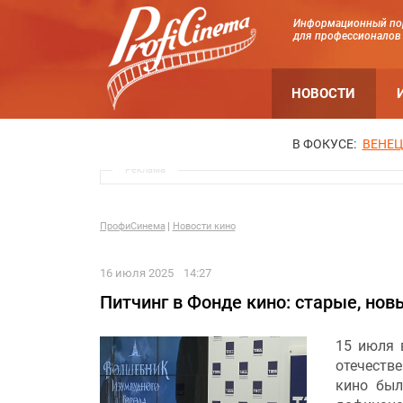
Информационный по
для профессионалов
НОВОСТИ
В ФОКУСЕ:
ВЕНЕЦ
Реклама
ПрофиСинема
Новости кино
16 июля 2025
14:27
Питчинг в Фонде кино: старые, нов
15 июля 
отечеств
кино был