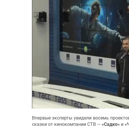
Впервые эксперты увидели восемь проектов
сказки от кинокомпании СТВ —
«Садко»
и
«