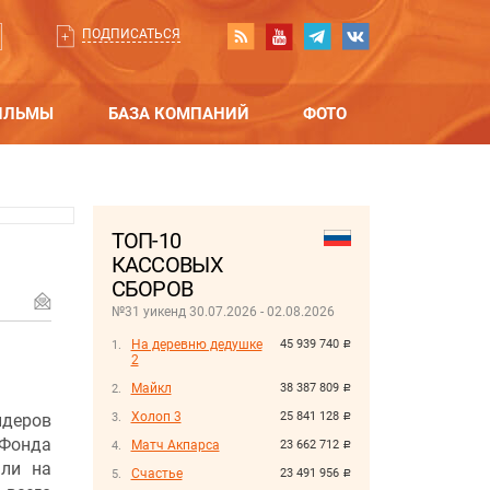
ПОДПИСАТЬСЯ
ИЛЬМЫ
БАЗА КОМПАНИЙ
ФОТО
ТОП-10
КАССОВЫХ
СБОРОВ
№31 уикенд 30.07.2026 - 02.08.2026
На деревню дедушке
45 939 740
руб.
2
Майкл
38 387 809
руб.
Холоп 3
25 841 128
идеров
руб.
 Фонда
Матч Акпарса
23 662 712
руб.
али на
Счастье
23 491 956
руб.