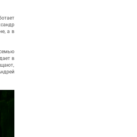
отает
ксандр
е, а в
 семью
дает в
ещают,
Андрей