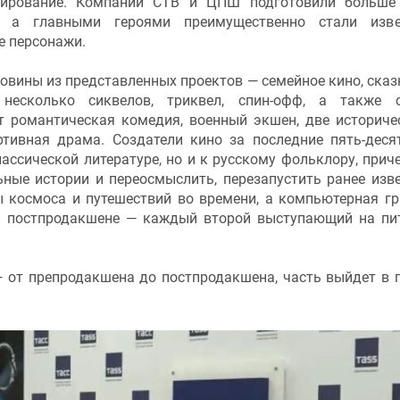
ирование. Компании СТВ и ЦПШ подготовили больше 
в, а главными героями преимущественно стали изве
е персонажи.
овины из представленных проектов — семейное кино, сказ
 несколько сиквелов, триквел, спин-офф, а также 
т романтическая комедия, военный экшен, две историче
ртивная драма. Создатели кино за последние пять-деся
лассической литературе, но и к русскому фольклору, прич
ьные истории и переосмыслить, перезапустить ранее изв
ы космоса и путешествий во времени, а компьютерная г
а постпродакшене — каждый второй выступающий на пи
— от препродакшена до постпродакшена, часть выйдет в 