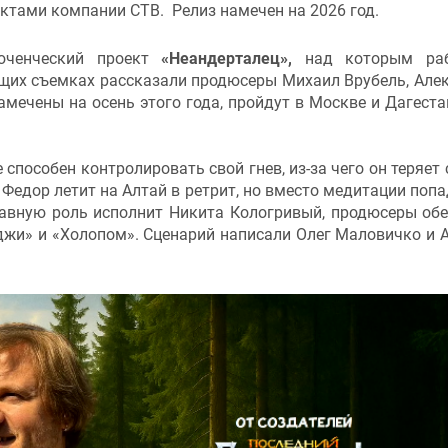
ктами компании СТВ. Релиз намечен на 2026 год.
юченческий проект
«Неандерталец»,
над которым раб
ущих съемках рассказали продюсеры Михаил Врубель, Але
ечены на осень этого года, пройдут в Москве и Дагестан
способен контролировать свой гнев, из-за чего он теряет
 Федор летит на Алтай в ретрит, но вместо медитации попа
лавную роль исполнит Никита Кологривый, продюсеры об
джи» и «Холопом». Сценарий написали Олег Маловичко и 