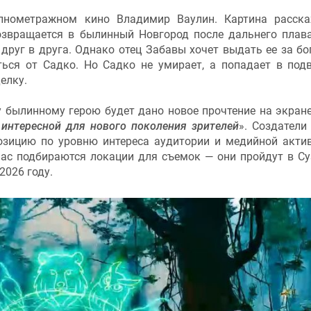
лнометражном кино Владимир Ваулин. Картина расск
озвращается в былинный Новгород после дальнего плав
друг в друга. Однако отец Забавы хочет выдать ее за бо
ься от Садко. Но Садко не умирает, а попадает в под
елку.
у былинному герою будет дано новое прочтение на экране
интересной для нового поколения зрителей
». Создатели
озицию по уровню интереса аудитории и медийной акти
час подбираются локации для съемок — они пройдут в Су
2026 году.