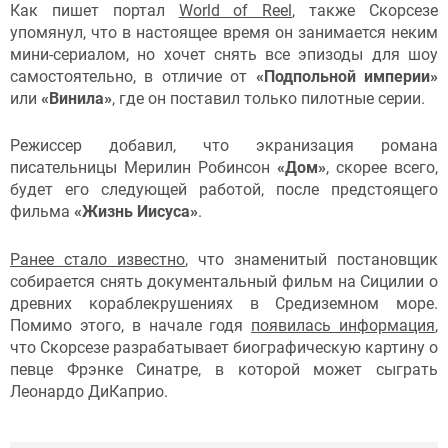
Как пишет портал
World of Reel
, также Скорсезе
упомянул, что в настоящее время он занимается неким
мини-сериалом, но хочет снять все эпизоды для шоу
самостоятельно, в отличие от
«Подпольной империи»
или
«Винила»
, где он поставил только пилотные серии.
Режиссер добавил, что экранизация романа
писательницы Мерилин Робинсон
«Дом»
, скорее всего,
будет его следующей работой, после предстоящего
фильма
«Жизнь Иисуса»
.
Ранее стало известно
, что знаменитый постановщик
собирается снять документальный фильм на Сицилии о
древних кораблекрушениях в Средиземном море.
Помимо этого, в начале годя
появилась информация
,
что Скорсезе разрабатывает биографическую картину о
певце Фрэнке Синатре, в которой может сыграть
Леонардо ДиКаприо.