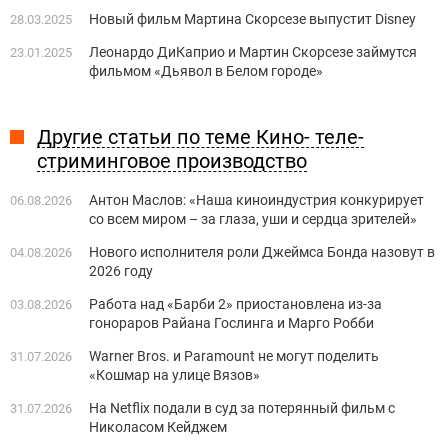
Новый фильм Мартина Скорсезе выпустит Disney
28.03.2025
Леонардо ДиКаприо и Мартин Скорсезе займутся
23.01.2025
фильмом «Дьявол в Белом городе»
Другие статьи по теме Кино- теле-
стриминговое производство
Антон Маслов: «Наша киноиндустрия конкурирует
06.08.2026
со всем миром – за глаза, уши и сердца зрителей»
Нового исполнителя роли Джеймса Бонда назовут в
04.08.2026
2026 году
Работа над «Барби 2» приостановлена из-за
03.08.2026
гонораров Райана Гослинга и Марго Робби
Warner Bros. и Paramount не могут поделить
31.07.2026
«Кошмар на улице Вязов»
На Netflix подали в суд за потерянный фильм с
31.07.2026
Николасом Кейджем