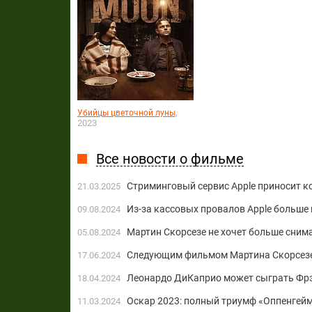
,
Убийцы цветочной луны
2023
Все новости о фильме
Стриминговый сервис Apple приносит ко
21.03.2025
Из-за кассовых провалов Apple больше
09.08.2024
Мартин Скорсезе не хочет больше сни
05.08.2024
Следующим фильмом Мартина Скорсезе
17.06.2024
Леонардо ДиКаприо может сыграть Фрэ
18.04.2024
Оскар 2023: полный триумф «Оппенгей
11.03.2024