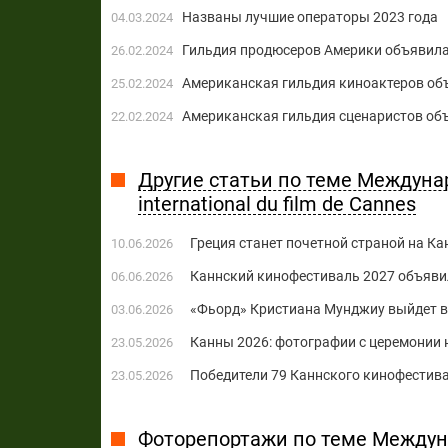
Названы лучшие операторы 2023 года
04.03.2024
Гильдия продюсеров Америки объявила
26.02.2024
Американская гильдия киноактеров об
25.02.2024
Американская гильдия сценаристов об
22.02.2024
Другие статьи по теме Междуна
international du film de Cannes
Греция станет ​​почетной страной на 
10.06.2026
Каннский кинофестиваль 2027 объяви
06.06.2026
«Фьорд» Кристиана Мунджиу выйдет в 
03.06.2026
Канны 2026: фотографии с церемонии
23.05.2026
Победители 79 Каннского кинофестива
23.05.2026
Фоторепортажи по теме Междун