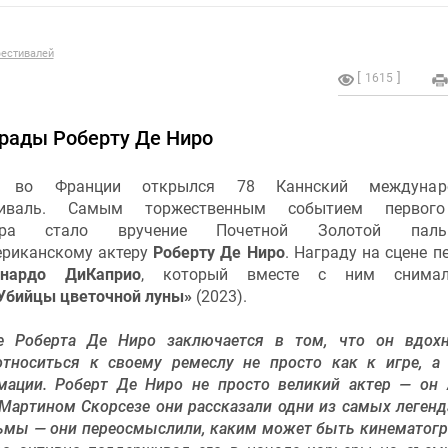
естивалей
1615
грады Роберту Де Ниро
 во Франции открылся 78 Каннский междунар
тиваль. Самым торжественным событием первог
отра стало вручение Почетной Золотой паль
ериканскому актеру
Роберту Де Ниро
. Награду на сцене п
онардо ДиКаприо
, который вместе с ним снима
Убийцы цветочной луны»
(2023).
е Роберта Де Ниро заключается в том, что он вдох
относиться к своему ремеслу не просто как к игре, а
мации. Роберт Де Ниро не просто великий актер — он 
 Мартином Скорсезе они рассказали одни из самых леген
ильмы — они переосмыслили, каким может быть кинематог