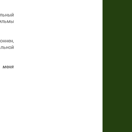
альный
фильмы
оннен,
альной
 меня