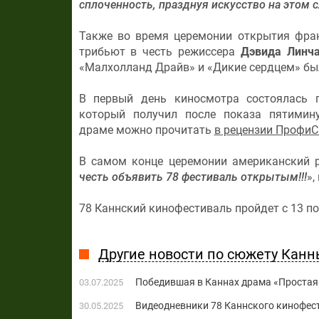
сплоченность, празднуя искусство на этом 
Также во время церемонии открытия фра
трибьют в честь режиссера
Дэвида Линч
«Малхолланд Драйв» и «Дикие сердцем» бы
В первый день киносмотра состоялась
который получил после показа пятимин
драме можно прочитать
в рецензии Профи
В самом конце церемонии американский 
честь объявить 78 фестиваль открытым!!!
»,
78 Каннский кинофестиваль пройдет с 13 по
Другие новости по сюжету Канн
Победившая в Каннах драма «Простая 
03.07.2025
Видеодневники 78 Каннского кинофес
30.05.2025