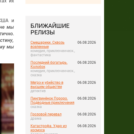
ках их
 США и
БЛИЖАЙШИЕ
ане мы
РЕЛИЗЫ
тично.
стину,
Смешарики. Сквозь
06.08.2026
ому мы
вселенные
комедия, приключенческ.,
фантастика
Последний богатырь.
06.08.2026
Колобок
комедия, приключенческ.,
сказка
Мегрэ и убийство в
06.08.2026
высшем обществе
детектив
Пингвинёнок Пороро.
06.08.2026
Подводные приключения
сказка
Грозовой перевал
06.08.2026
драма
Катастрофа. Удар из
06.08.2026
космоса