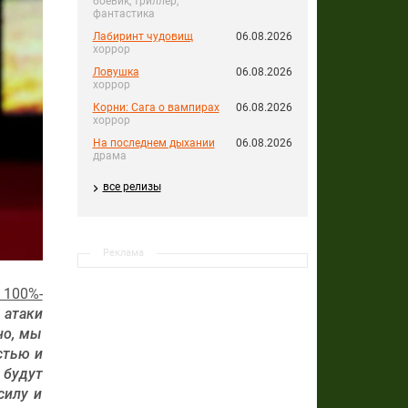
боевик, триллер,
фантастика
Лабиринт чудовищ
06.08.2026
хоррор
Ловушка
06.08.2026
хоррор
Корни: Сага о вампирах
06.08.2026
хоррор
На последнем дыхании
06.08.2026
драма
все релизы
Реклама
 100%-
 атаки
но, мы
стью и
 будут
силу и