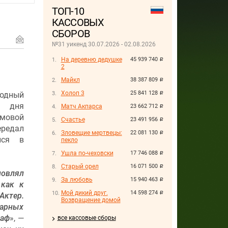
ТОП-10
КАССОВЫХ
СБОРОВ
№31 уикенд 30.07.2026 - 02.08.2026
На деревню дедушке
45 939 740
руб.
2
Майкл
38 387 809
руб.
Холоп 3
25 841 128
одный
руб.
о дня
Матч Акпарса
23 662 712
руб.
мовой
Счастье
23 491 956
руб.
ередал
Зловещие мертвецы:
22 081 130
руб.
лся в
пекло
Ушла по-чеховски
17 746 088
руб.
Старый орел
16 071 500
руб.
новлял
За любовь
15 940 463
руб.
 как к
Мой дикий друг.
14 598 274
руб.
Актер.
Возвращение домой
дарных
раф
», —
все кассовые сборы