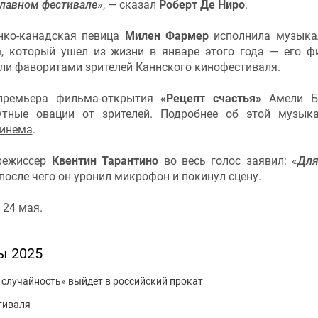
славном фестивале
», — сказал
Роберт Де Ниро
.
нко-канадская певица
Милен Фармер
исполнила музык
а
, который ушел из жизни в январе этого года — его 
ли фаворитами зрителей Каннского кинофестиваля.
 премьера фильма-открытия
«Рецепт счастья»
Амели Б
утные овации от зрителей. Подробнее об этой музык
Синема
.
режиссер
Квентин Тарантино
во весь голос заявил: «
Для
 после чего он уронил микрофон и покинул сцену.
 24 мая.
ы 2025
случайность» выйдет в российский прокат
тиваля