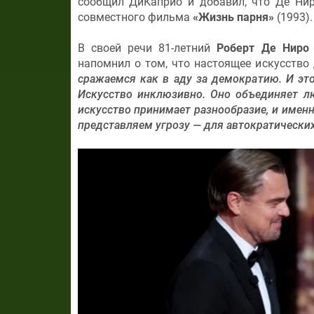
сообщил ДиКаприо и добавил, что Де Нир
совместного фильма
«Жизнь парня»
(1993).
В своей речи 81-летний
Роберт Де Ниро
напомнил о том, что настоящее искусство 
сражаемся как в аду за демократию. И это
Искусство инклюзивно. Оно объединяет лю
искусство принимает разнообразие, и имен
представляем угрозу — для автократических