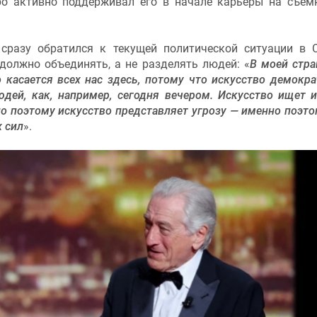
о активно поддерживал его в начале карьеры на съем
сразу обратился к текущей политической ситуации в
должно объединять, а не разделять людей: «
В моей стр
 касается всех нас здесь, потому что искусство демокра
дей, как, например, сегодня вечером. Искусство ищет и
но поэтому искусство представляет угрозу — именно поэт
 сил
».