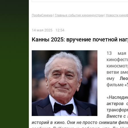
ПрофиСинема
Главные события киноиндустрии
Новости киноф
14 мая 2025
12:54
Канны 2025: вручение почетной на
13 мая
кинофес
киносм
ветви ам
ему
Ле
фильме
«
«
Наследи
актеров 
трансфор
Вместе с
историй в кино. Они не просто снимали ф