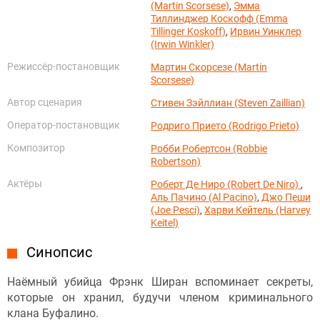
(Martin Scorsese)
,
Эмма
Тиллинджер Коскофф (Emma
Tillinger Koskoff)
,
Ирвин Уинклер
(Irwin Winkler)
Режиссёр-постановщик
Мартин Скорсезе (Martin
Scorsese)
Автор сценария
Стивен Зэйллиан (Steven Zaillian)
Оператор-постановщик
Родриго Прието (Rodrigo Prieto)
Композитор
Робби Робертсон (Robbie
Robertson)
Актёры
Роберт Де Ниро (Robert De Niro)
,
Аль Пачино (Al Pacino)
,
Джо Пеши
(Joe Pesci)
,
Харви Кейтель (Harvey
Keitel)
Синопсис
Наёмный убийца Фрэнк Ширан вспоминает секреты,
которые он хранил, будучи членом криминального
клана Буфалино.