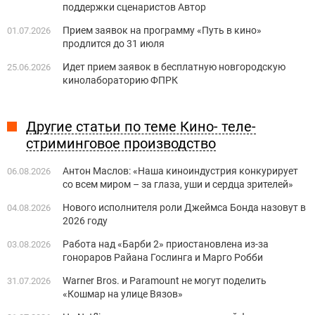
поддержки сценаристов Автор
Прием заявок на программу «Путь в кино»
01.07.2026
продлится до 31 июля
Идет прием заявок в бесплатную новгородскую
25.06.2026
кинолабораторию ФПРК
Другие статьи по теме Кино- теле-
стриминговое производство
Антон Маслов: «Наша киноиндустрия конкурирует
06.08.2026
со всем миром – за глаза, уши и сердца зрителей»
Нового исполнителя роли Джеймса Бонда назовут в
04.08.2026
2026 году
Работа над «Барби 2» приостановлена из-за
03.08.2026
гонораров Райана Гослинга и Марго Робби
Warner Bros. и Paramount не могут поделить
31.07.2026
«Кошмар на улице Вязов»