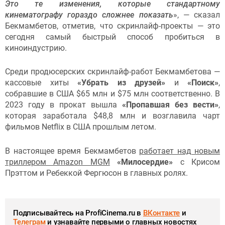
Это те изменения, которые стандартному
кинематографу гораздо сложнее показать
», — сказал
Бекмамбетов, отметив, что скринлайф-проекты — это
сегодня самый быстрый способ пробиться в
киноиндустрию.
Среди продюсерских скринлайф-работ Бекмамбетова —
кассовые хиты
«Убрать из друзей»
и
«Поиск»
,
собравшие в США $65 млн и $75 млн соответственно. В
2023 году в прокат вышла
«Пропавшая без вести»
,
которая заработала $48,8 млн и возглавила чарт
фильмов Netflix в США прошлым летом.
В настоящее время Бекмамбетов
работает над новым
триллером Amazon MGM
«Милосердие»
с Крисом
Прэттом и Ребеккой Фергюсон в главных ролях.
Подписывайтесь на ProfiCinema.ru в
ВКонтакте
и
Телеграм
и узнавайте первыми о главных новостях