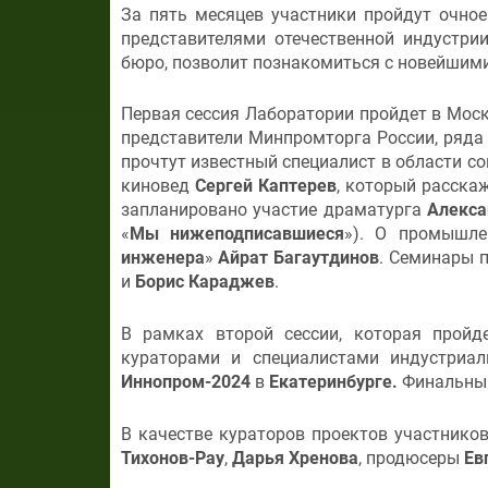
За пять месяцев участники пройдут очно
представителями отечественной индустри
бюро, позволит познакомиться с новейши
Первая сессия Лаборатории пройдет в Моск
представители Минпромторга России, ряд
прочтут известный специалист в области с
киновед
Сергей Каптерев
, который расска
запланировано участие драматурга
Алекса
«
Мы нижеподписавшиеся
»). О промышле
инженера
»
Айрат Багаутдинов
. Семинары 
и
Борис Караджев
.
В рамках второй сессии, которая пройде
кураторами и специалистами индустриа
Иннопром-2024
в
Екатеринбурге.
Финальный
В качестве кураторов проектов участнико
Тихонов-Рау
,
Дарья Хренова
, продюсеры
Ев