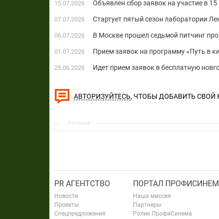
Объявлен сбор заявок на участие в 1
15.07.2026
Стартует пятый сезон лаборатории Л
07.07.2026
В Москве прошел седьмой питчинг пр
06.07.2026
Прием заявок на программу «Путь в к
01.07.2026
Идет прием заявок в бесплатную нов
25.06.2026
, ЧТОБЫ ДОБАВИТЬ СВОЙ
АВТОРИЗУЙТЕСЬ
Реклама
PR АГЕНТСТВО
ПОРТАЛ ПРОФИСИНЕМ
Новости
Наша миссия
Проекты
Партнеры
Спецпредложения
Ролик ПрофиСинема