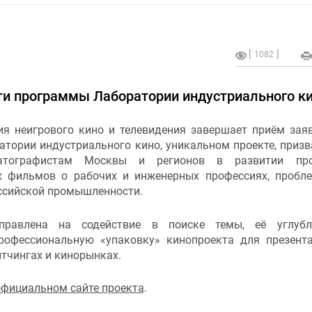
1082
ти программы Лаборатории индустриального к
ия неигрового кино и телевидения завершает приём зая
атории индустриального кино, уникальном проекте, приз
атографистам Москвы и регионов в развитии про
 фильмов о рабочих и инженерных профессиях, пробл
ссийской промышленности.
правлена на содействие в поиске темы, её углубл
рофессиональную «упаковку» кинопроекта для презент
тчингах и кинорынках.
официальном сайте проекта
.