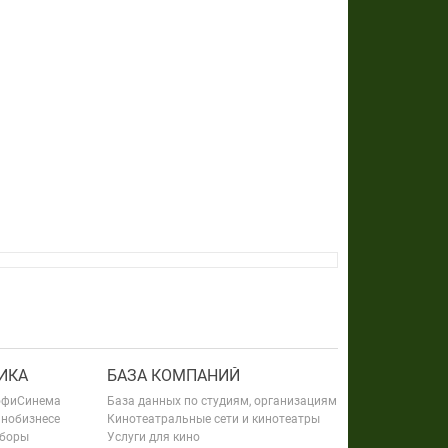
ИКА
БАЗА КОМПАНИЙ
офиСинема
База данных по студиям, организациям
инобизнесе
Кинотеатральные сети и кинотеатры
сборы
Услуги для кино