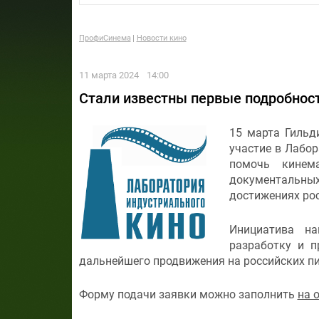
ПрофиСинема
Новости кино
11 марта 2024
14:00
Стали известны первые подробнос
15 марта Гильд
участие в Лабор
помочь кинем
документальных
достижениях ро
Инициатива на
разработку и п
дальнейшего продвижения на российских пи
Форму подачи заявки
можно заполнить
на 