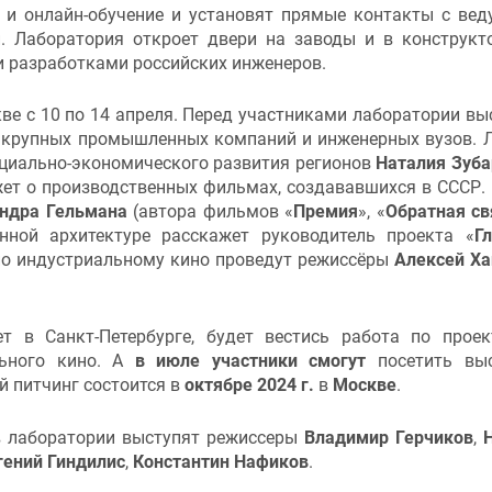
е и онлайн-обучение и установят прямые контакты с ве
и. Лаборатория откроет двери на заводы и в конструкт
ми разработками российских инженеров.
ве с 10 по 14 апреля. Перед участниками лаборатории вы
а крупных промышленных компаний и инженерных вузов. 
оциально-экономического развития регионов
Наталия Зуба
жет о производственных фильмах, создававшихся в СССР.
ндра Гельмана
(автора фильмов «
Премия
», «
Обратная св
нной архитектуре расскажет руководитель проекта «
Г
по индустриальному кино проведут режиссёры
Алексей Х
т в Санкт-Петербурге, будет вестись работа по прое
льного кино. А
в июле участники смогут
посетить выс
 питчинг состоится в
октябре 2024 г.
в
Москве
.
в лаборатории выступят режиссеры
Владимир Герчиков
,
гений Гинд
и
лис
,
Константин Нафиков
.