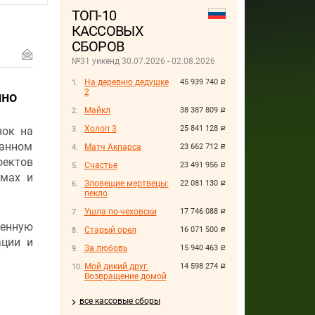
ТОП-10
КАССОВЫХ
СБОРОВ
№31 уикенд 30.07.2026 - 02.08.2026
На деревню дедушке
45 939 740
руб.
2
ино
Майкл
38 387 809
руб.
Холоп 3
25 841 128
вок на
руб.
ванном
Матч Акпарса
23 662 712
руб.
ектов
Счастье
23 491 956
руб.
емах и
Зловещие мертвецы:
22 081 130
руб.
пекло
Ушла по-чеховски
17 746 088
руб.
енную
Старый орел
16 071 500
руб.
ации и
За любовь
15 940 463
руб.
Мой дикий друг.
14 598 274
руб.
Возвращение домой
все кассовые сборы