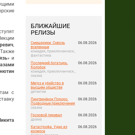
дущими
орские
БЛИЖАЙШИЕ
ступят
РЕЛИЗЫ
Лекции
Смешарики. Сквозь
06.08.2026
ревич
,
вселенные
 Также
комедия, приключенческ.,
фантастика
язь
» и
Последний богатырь.
06.08.2026
лазами
Колобок
анютин
комедия, приключенческ.,
сказка
Мегрэ и убийство в
06.08.2026
высшем обществе
ктам с
детектив
тавку
Пингвинёнок Пороро.
06.08.2026
Подводные приключения
сказка
Грозовой перевал
06.08.2026
Никита
драма
Катастрофа. Удар из
06.08.2026
космоса