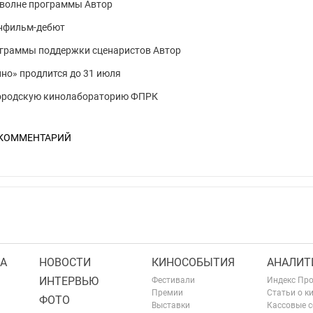
5 волне программы Автор
енфильм-дебют
ограммы поддержки сценаристов Автор
ино» продлится до 31 июля
городскую кинолабораторию ФПРК
 КОММЕНТАРИЙ
А
НОВОСТИ
КИНОСОБЫТИЯ
АНАЛИТ
ИНТЕРВЬЮ
Фестивали
Индекс Пр
Премии
Статьи о к
ФОТО
Выставки
Кассовые 