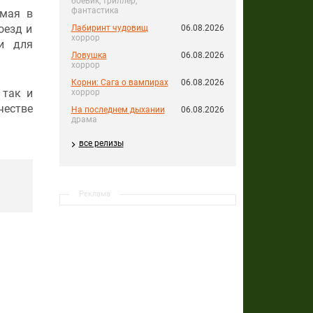
боевик, триллер,
фантастика
емая в
оезд и
Лабиринт чудовищ
06.08.2026
хоррор
ии для
Ловушка
06.08.2026
хоррор
Корни: Сага о вампирах
06.08.2026
 так и
хоррор
естве
На последнем дыхании
06.08.2026
драма
все релизы
Реклама