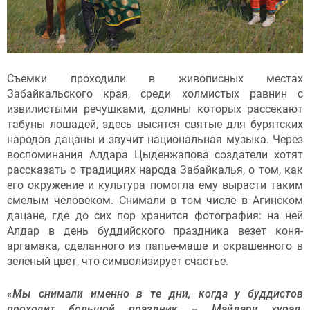
Съемки проходили в живописных местах
Забайкальского края, среди холмистых равнин с
извилистыми речушками, долины которых рассекают
табуны лошадей, здесь высятся святые для бурятских
народов дацаны и звучит национальная музыка. Через
воспоминания Алдара Цыденжапова создатели хотят
рассказать о традициях народа Забайкалья, о том, как
его окружение и культура помогла ему вырасти таким
смелым человеком. Снимали в том числе в Агинском
дацане, где до сих пор хранится фотография: на ней
Алдар в день буддийского праздника везет коня-
аргамака, сделанного из папье-маше и окрашенного в
зеленый цвет, что символизирует счастье.
«Мы снимали именно в те дни, когда у буддистов
проходит большой праздник –
Майдари хурал,