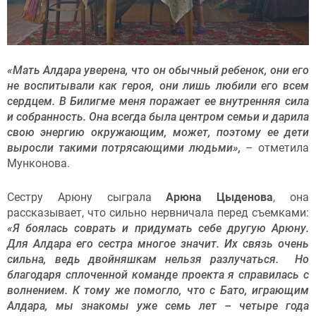
«Мать Алдара уверена, что он обычный ребенок, они его
не воспитывали как героя, они лишь любили его всем
сердцем. В Билигме меня поражает ее внутренняя сила
и собранность. Она всегда была центром семьи и дарила
свою энергию окружающим, может, поэтому ее дети
выросли такими потрясающими людьми»,
– отметила
Мунконова.
Сестру Арюну сыграла
Арюна Цыденова
, она
рассказывает, что сильно нервничала перед съемками:
«Я боялась соврать и придумать себе другую Арюну.
Для Алдара его сестра многое значит. Их связь очень
сильна, ведь двойняшкам нельзя разлучаться. Но
благодаря сплоченной команде проекта я справилась с
волнением. К тому же помогло, что с Бато, играющим
Алдара, мы знакомы уже семь лет – четыре года