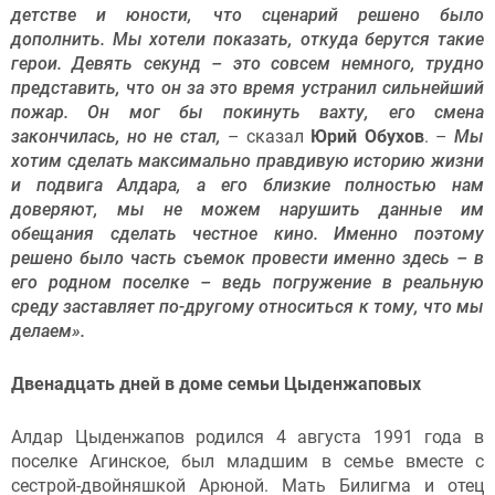
детстве и юности, что сценарий решено было
дополнить. Мы хотели показать, откуда берутся такие
герои. Девять секунд – это совсем немного, трудно
представить, что он за это время устранил сильнейший
пожар. Он мог бы покинуть вахту, его смена
закончилась, но не стал,
– сказал
Юрий Обухов
. –
Мы
хотим сделать максимально правдивую историю жизни
и подвига Алдара, а его близкие полностью нам
доверяют, мы не можем нарушить данные им
обещания сделать честное кино. Именно поэтому
решено было часть съемок провести именно здесь – в
его родном поселке – ведь погружение в реальную
среду заставляет по-другому относиться к тому, что мы
делаем».
Двенадцать дней в доме семьи Цыденжаповых
Алдар Цыденжапов родился 4 августа 1991 года в
поселке Агинское, был младшим в семье вместе с
сестрой-двойняшкой Арюной. Мать Билигма и отец