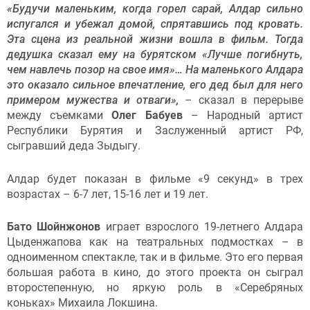
«Будучи маленьким, когда горел сарай, Алдар сильно
испугался и убежал домой, спрятавшись под кровать.
Эта сцена из реальной жизни вошла в фильм. Тогда
дедушка сказал ему на бурятском «Лучше погибнуть,
чем навлечь позор на свое имя»… На маленького Алдара
это оказало сильное впечатление, его дед был для него
примером мужества и отваги»,
– сказал в перерыве
между съемками
Олег Бабуев
– Народный артист
Республики Бурятия и Заслуженный артист РФ,
сыгравший деда Зыдыгу.
Алдар будет показан в фильме «9 секунд» в трех
возрастах – 6-7 лет, 15-16 лет и 19 лет.
Бато Шойнжонов
играет взрослого 19-летнего Алдара
Цыденжапова как на театральных подмостках – в
одноименном спектакле, так и в фильме. Это его первая
большая работа в кино, до этого проекта он сыграл
второстепенную, но яркую роль в «Серебряных
коньках» Михаила Локшина.