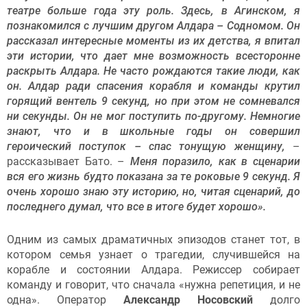
театре больше года эту роль. Здесь, в Агинском, я
познакомился с лучшим другом Алдара – Содномом. Он
рассказал интересные моменты из их детства, я впитал
эти истории, что дает мне возможность всесторонне
раскрыть Алдара. Не часто рождаются такие люди, как
он. Алдар ради спасения корабля и команды крутил
горящий вентель 9 секунд, но при этом не сомневался
ни секунды. Он не мог поступить по-другому.
Немногие
знают, что и в школьные годы он совершил
героический поступок – спас тонущую женщину,
–
рассказывает Бато. –
Меня поразило, как в сценарии
вся его жизнь будто показана за те роковые 9 секунд. Я
очень хорошо знаю эту историю, но, читая сценарий, до
последнего думал, что все в итоге будет хорошо».
Одним из самых драматичных эпизодов станет тот, в
котором семья узнает о трагедии, случившейся на
корабле и состоянии Алдара. Режиссер собирает
команду и говорит, что сначала «нужна репетиция, и не
одна». Оператор
Александр Носовский
долго