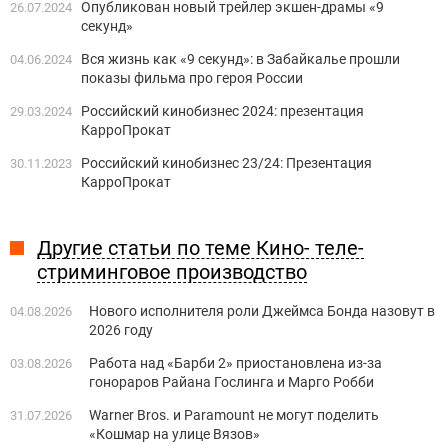
Опубликован новый трейлер экшен-драмы «9
26.07.2024
секунд»
Вся жизнь как «9 секунд»: в Забайкалье прошли
04.06.2024
показы фильма про героя России
Российский кинобизнес 2024: презентация
29.03.2024
КарроПрокат
Российский кинобизнес 23/24: Презентация
30.11.2023
КарроПрокат
Другие статьи по теме Кино- теле-
стриминговое производство
Нового исполнителя роли Джеймса Бонда назовут в
04.08.2026
2026 году
Работа над «Барби 2» приостановлена из-за
03.08.2026
гонораров Райана Гослинга и Марго Робби
Warner Bros. и Paramount не могут поделить
31.07.2026
«Кошмар на улице Вязов»