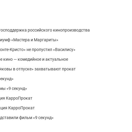
 господдержка российского кинопроизводства
триумф «Мастера и Маргариты»
Монте-Кристо» не пропустил «Василису»
е кино — комедийное и актуальное
еляковы в отпуске» захватывают прокат
секунд»
мы «9 секунд»
ция КарроПрокат
ация КарроПрокат
едставили фильм «9 секунд»