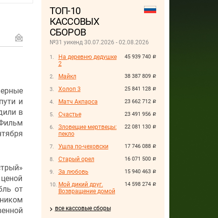
ТОП-10
КАССОВЫХ
СБОРОВ
№31 уикенд 30.07.2026 - 02.08.2026
На деревню дедушке
45 939 740
руб.
2
Майкл
38 387 809
руб.
Холоп 3
25 841 128
ьерные
руб.
пути и
Матч Акпарса
23 662 712
руб.
дили в
Счастье
23 491 956
руб.
Фильм
Зловещие мертвецы:
22 081 130
руб.
нтября
пекло
Ушла по-чеховски
17 746 088
руб.
Старый орел
16 071 500
руб.
трый»
За любовь
15 940 463
руб.
 ценой
Мой дикий друг.
14 598 274
руб.
бль от
Возвращение домой
ником
все кассовые сборы
венной