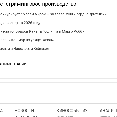
ле- стриминговое производство
нкурирует со всем миром – за глаза, уши и сердца зрителей»
да назовут в 2026 году
из-за гонораров Райана Гослинга и Марго Робби
делить «Кошмар на улице Вязов»
й фильм с Николасом Кейджем
 КОММЕНТАРИЙ
А
НОВОСТИ
КИНОСОБЫТИЯ
АНАЛИТ