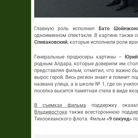
Главную роль исполнил
Бато Шойнжон
одноименном спектакле. В картине также 
Спиваковский
, которые исполнили роли вра
Генеральные продюсеры картины –
Юрий
родным Алдара, которые доверили им стол
представляя фильм, отметил, что важно бы
вырос герой. Весь регион знает и помнит 
названа улица, а в школе № 1, где он учил
поселка высится памятная стела в виде яко
В съемках фильма
поддержку оказал
Владивостоке
также всестороннюю поддерж
Тихоокеанского флота. Фильм
«9 секунд»
по