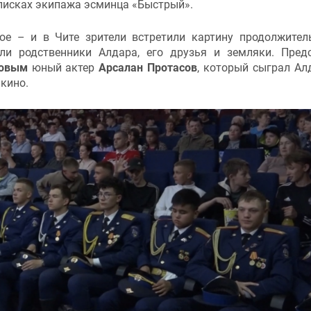
списках экипажа эсминца «Быстрый».
ое – и в Чите зрители встретили картину продолжите
ли родственники Алдара, его друзья и земляки. Пред
ховым
юный актер
Арсалан Протасов
, который сыграл Ал
 кино.