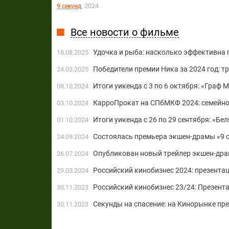
, 2024
9 секунд
Все новости о фильме
Удочка и рыба: насколько эффективна
18.08.2025
Победители премии Ника за 2024 год: 
24.03.2025
Итоги уикенда с 3 по 6 октября: «Граф 
08.10.2024
КарроПрокат на СПбМКФ 2024: семейно
03.10.2024
Итоги уикенда с 26 по 29 сентября: «Б
01.10.2024
Состоялась премьера экшен-драмы «9 
24.09.2024
Опубликован новый трейлер экшен-дра
26.07.2024
Российский кинобизнес 2024: презента
29.03.2024
Российский кинобизнес 23/24: Презент
30.11.2023
Секунды на спасение: на Кинорынке пр
30.11.2023