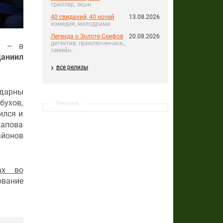
триллер, экшн
40 свиданий, 40 ночей
13.08.2026
комедия, мелодрама
Легенда о Золоте Скифов
20.08.2026
детектив, приключенческ.,
х – в
семейн.
аниил
все релизы
одарны
бухов,
Реклама
ился и
жапова
айонов
ах во
ование