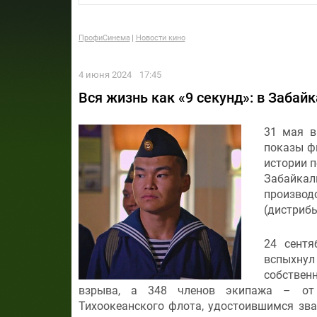
ПрофиСинема
Новости кино
4 июня 2024
17:45
Вся жизнь как «9 секунд»: в Заба
31 мая в
показы ф
истории п
Забайка
производ
(дистриб
24 сент
вспыхнул
собствен
взрыва, а 348 членов экипажа – от 
Тихоокеанского флота, удостоившимся зва