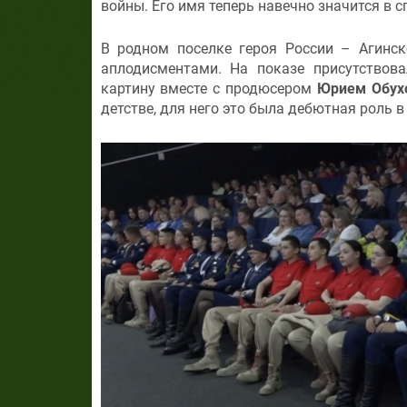
войны. Его имя теперь навечно значится в 
В родном поселке героя России – Агинск
аплодисментами. На показе присутствова
картину вместе с продюсером
Юрием Обу
детстве, для него это была дебютная роль в