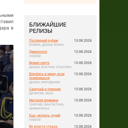
льными
ставил
БЛИЖАЙШИЕ
дара в
РЕЛИЗЫ
Последний рубеж
13.08.2026
боевик, драма, военн.
Демонолог
13.08.2026
хоррор
Время сиять
13.08.2026
драма, фэнтези, спортивн.
Влюбись в меня, если
13.08.2026
осмелишься
драма, мелодрама
Самурай и пленник
13.08.2026
детектив, экшн
Материя времени
13.08.2026
триллер, фантастика,
криминальн.
Ешь, молись, худей
13.08.2026
хоррор
Во власти страха
13.08.2026