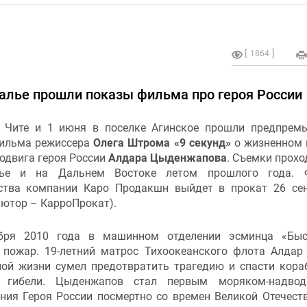
1864
йкалье прошли показы фильма про героя России
 Чите и 1 июня в поселке Агинское прошли предпрем
ильма режиссера
Олега Штрома
«9 секунд»
о жизненном 
одвига героя России
Алдара Цыденжапова
. Съемки прохо
лье и на Дальнем Востоке летом прошлого года. 
ства компании Каро Продакшн выйдет в прокат 26 се
ьютор – КарроПрокат).
ября 2010 года в машинном отделении эсминца «Быс
 пожар. 19-летний матрос Тихоокеанского флота Алдар
ной жизни сумел предотвратить трагедию и спасти кора
гибели. Цыденжапов стал первым моряком-надвод
ния Героя России посмертно со времен Великой Отечест