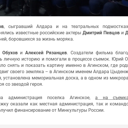
ов
, сыгравший Алдара и на театральных подмостка
снялись известные российские актеры
Дмитрий Певцов
и
Д
чей, боровшихся за жизнь моряка.
 Обухов
и
Алексей Рязанцев
. Создатели фильма благ
ь личную историю и помогали в процессе съемок. Юрий О
ло снять и показать картину именно в Агинском, где род
подвиг своего земляка – в Агинском именем Алдара Цыден
ся, установлена мемориальная доска, а в одном из микрор
ря со звездой героя.
а администрация поселка Агинское,
а на съемк
ку оказали как местная администрация, так и команд
лучил финансирование от Минкультуры России.