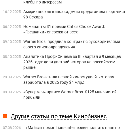
клубы по интересам
Американская киноакадемия представила шорт-лист
16.12.2025
98 Оскара
Номинанты 31 премии Critics Choice Award:
06.12.2025
«Грешники» опережают всех
Warner Bros. продлила контракт с руководителями
09.10.2025
своего киноподразделения
Аналитика ПрофиСинема за III квартал и 9 месяцев
08.10.2025
2025 года: доли дистрибьюторов на российском
рынке
Warner Bros стала первой киностудией, которая
29.09.2025
заработала в 2025 году $4 млрд
«Супермен» принес Warner Bros. $125 млн чистой
09.09.2025
прибыли
Другие статьи по теме Кинобизнес
«Майкл» помог Lionsgate перевыполнить план по
07.08.2026