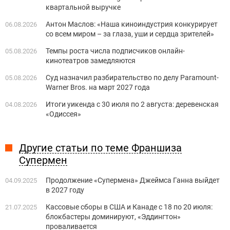
квартальной выручке
Антон Маслов: «Наша киноиндустрия конкурирует
06.08.2026
со всем миром – за глаза, уши и сердца зрителей»
Темпы роста числа подписчиков онлайн-
05.08.2026
кинотеатров замедляются
Суд назначил разбирательство по делу Paramount-
05.08.2026
Warner Bros. на март 2027 года
Итоги уикенда с 30 июля по 2 августа: деревенская
04.08.2026
«Одиссея»
Другие статьи по теме Франшиза
Супермен
Продолжение «Супермена» Джеймса Ганна выйдет
04.09.2025
в 2027 году
Кассовые сборы в США и Канаде с 18 по 20 июля:
21.07.2025
блокбастеры доминируют, «Эддингтон»
проваливается