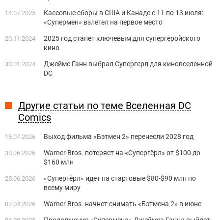
Кассовые сборы в США и Канаде с 11 по 13 июля:
14.07.2025
«Супермен» взлетел на первое место
2025 год станет ключевым для супергеройского
20.11.2024
кино
Джеймс Ганн выбрал Супергерл для киновселенной
30.01.2024
DC
Другие статьи по теме Вселенная DC
Comics
Выход фильма «Бэтмен 2» перенесли 2028 год
15.07.2026
Warner Bros. потеряет на «Супергёрл» от $100 до
30.06.2026
$160 млн
«Супергёрл» идет на стартовые $80-$90 млн по
25.06.2026
всему миру
Warner Bros. начнет снимать «Бэтмена 2» в июне
07.04.2026
Продолжение «Супермена» Джеймса Ганна выйдет