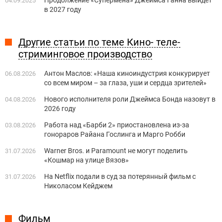
04.09.2025
в 2027 году
Другие статьи по теме Кино- теле-
стриминговое производство
Антон Маслов: «Наша киноиндустрия конкурирует
06.08.2026
со всем миром – за глаза, уши и сердца зрителей»
Нового исполнителя роли Джеймса Бонда назовут в
04.08.2026
2026 году
Работа над «Барби 2» приостановлена из-за
03.08.2026
гонораров Райана Гослинга и Марго Робби
Warner Bros. и Paramount не могут поделить
31.07.2026
«Кошмар на улице Вязов»
На Netflix подали в суд за потерянный фильм с
31.07.2026
Николасом Кейджем
Фильм