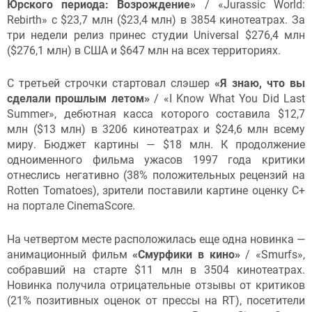
Юрского периода: Возрождение»
/ «Jurassic World:
Rebirth» с $23,7 млн ($23,4 млн) в 3854 кинотеатрах. За
три недели релиз принес студии Universal $276,4 млн
($276,1 млн) в США и $647 млн на всех территориях.
С третьей строчки стартовал слэшер
«Я знаю, что вы
сделали прошлым летом»
/ «I Know What You Did Last
Summer», дебютная касса которого составила $12,7
млн ($13 млн) в 3206 кинотеатрах и $24,6 млн всему
миру. Бюджет картины — $18 млн. К продолжение
одноименного фильма ужасов 1997 года критики
отнеслись негативно (38% положительных рецензий на
Rotten Tomatoes), зрители поставили картине оценку C+
на портале CinemaScore.
На четвертом месте расположилась еще одна новинка —
анимационный фильм
«Смурфики в кино»
/ «Smurfs»,
собравший на старте $11 млн в 3504 кинотеатрах.
Новинка получила отрицательные отзывы от критиков
(21% позитивных оценок от прессы на RT), посетители