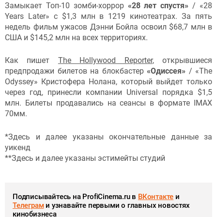
Замыкает Топ-10 зомби-хоррор
«28 лет спустя»
/ «28
Years Later» с $1,3 млн в 1219 кинотеатрах. За пять
недель фильм ужасов Дэнни Бойла освоил $68,7 млн в
США и $145,2 млн на всех территориях.
Как пишет
The Hollywood Reporter
, открывшиеся
предпродажи билетов на блокбастер
«Одиссея»
/ «The
Odyssey» Кристофера Нолана, который выйдет только
через год, принесли компании Universal порядка $1,5
млн. Билеты продавались на сеансы в формате IMAX
70мм.
*Здесь и далее указаны окончательные данные за
уикенд
**Здесь и далее указаны эстимейты студий
Подписывайтесь на ProfiCinema.ru в
ВКонтакте
и
Телеграм
и узнавайте первыми о главных новостях
кинобизнеса