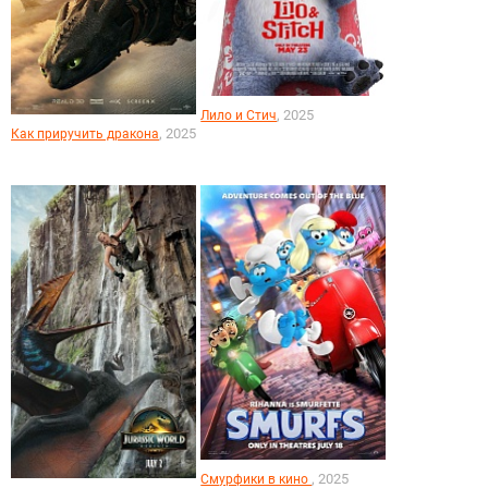
, 2025
Лило и Стич
, 2025
Как приручить дракона
, 2025
Смурфики в кино