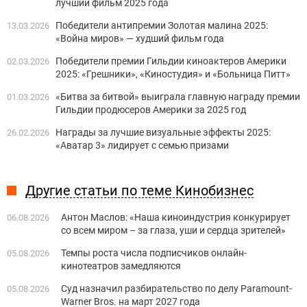
лучший фильм 2025 года
Победители антипремии Золотая малина 2025:
13.03.2026
«Война миров» — худший фильм года
Победители премии Гильдии киноактеров Америки
02.03.2026
2025: «Грешники», «Киностудия» и «Больница Питт»
«Битва за битвой» выиграла главную награду премии
01.03.2026
Гильдии продюсеров Америки за 2025 год
Награды за лучшие визуальные эффекты 2025:
26.02.2026
«Аватар 3» лидирует с семью призами
Другие статьи по теме Кинобизнес
Антон Маслов: «Наша киноиндустрия конкурирует
06.08.2026
со всем миром – за глаза, уши и сердца зрителей»
Темпы роста числа подписчиков онлайн-
05.08.2026
кинотеатров замедляются
Суд назначил разбирательство по делу Paramount-
05.08.2026
Warner Bros. на март 2027 года