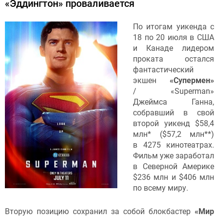
«Эддингтон» проваливается
По итогам уикенда с
18 по 20 июля в США
и Канаде лидером
проката остался
фантастический
экшен
«Супермен»
/ «Superman»
Джеймса Ганна,
собравший в свой
второй уикенд $58,4
млн* ($57,2 млн**)
в 4275 кинотеатрах.
Фильм уже заработал
в Северной Америке
$236 млн и $406 млн
по всему миру.
Вторую позицию сохранил за собой блокбастер
«Мир