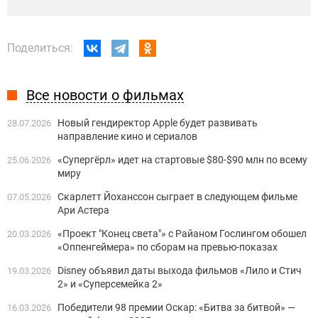
Поделиться:
Все новости о фильмах
Новый гендиректор Apple будет развивать
28.07.2026
направление кино и сериалов
«Супергёрл» идет на стартовые $80-$90 млн по всему
25.06.2026
миру
Скарлетт Йоханссон сыграет в следующем фильме
07.05.2026
Ари Астера
«Проект "Конец света"» с Райаном Гослингом обошел
20.03.2026
«Оппенгеймера» по сборам на превью-показах
Disney объявил даты выхода фильмов «Лило и Стич
19.03.2026
2» и «Суперсемейка 2»
Победители 98 премии Оскар: «Битва за битвой» —
16.03.2026