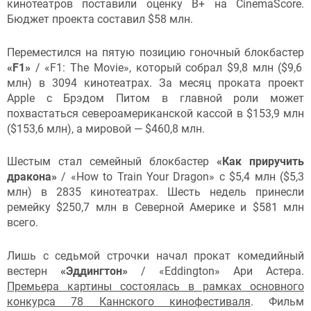
кинотеатров поставили оценку B+ на CinemaScore.
Бюджет проекта составил $58 млн.
Переместился на пятую позицию гоночный блокбастер
«F1»
/ «F1: The Movie», который собрал $9,8 млн ($9,6
млн) в 3094 кинотеатрах. За месяц проката проект
Apple с Брэдом Питом в главной роли может
похвастаться североамериканской кассой в $153,9 млн
($153,6 млн), а мировой — $460,8 млн.
Шестым стал семейный блокбастер
«Как приручить
дракона»
/ «How to Train Your Dragon» с $5,4 млн ($5,3
млн) в 2835 кинотеатрах. Шесть недель принесли
ремейку $250,7 млн в Северной Америке и $581 млн
всего.
Лишь с седьмой строчки начал прокат комедийный
вестерн
«Эддингтон»
/ «Eddington» Ари Астера.
Премьера картины состоялась в рамках основного
конкурса 78 Каннского кинофестиваля
. Фильм