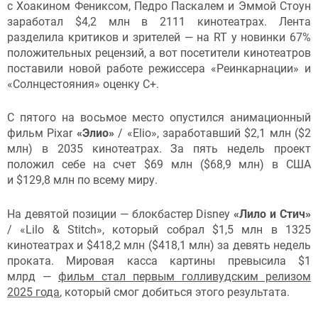
с Хоакином Фениксом, Педро Паскалем и Эммой Стоун
заработал $4,2 млн в 2111 кинотеатрах. Лента
разделила критиков и зрителей — на RT у новинки 67%
положительных рецензий, а вот посетители кинотеатров
поставили новой работе режиссера «Реинкарнации» и
«Солнцестояния» оценку С+.
С пятого на восьмое место опустился анимационный
фильм Pixar
«Элио»
/ «Elio», заработавший $2,1 млн ($2
млн) в 2035 кинотеатрах. За пять недель проект
положил себе на счет $69 млн ($68,9 млн) в США
и $129,8 млн по всему миру.
На девятой позиции — блокбастер Disney
«Лило и Стич»
/ «Lilo & Stitch», который собрал $1,5 млн в 1325
кинотеатрах и $418,2 млн ($418,1 млн) за девять недель
проката. Мировая касса картины превысила $1
млрд —
фильм стал первым голливудским релизом
2025 года
, который смог добиться этого результата.