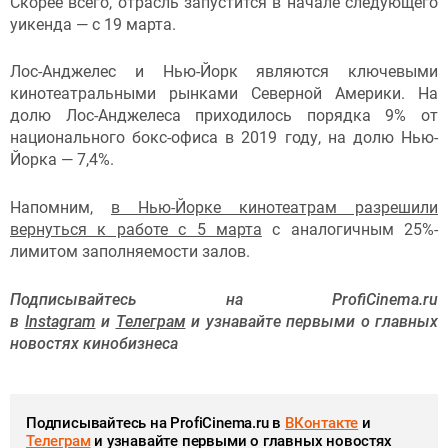
Скорее всего, отрасль запустится в начале следующего
уикенда — с 19 марта.
Лос-Анджелес и Нью-Йорк являются ключевыми
кинотеатральными рынками Северной Америки. На
долю Лос-Анджелеса приходилось порядка 9% от
национального бокс-офиса в 2019 году, на долю Нью-
Йорка — 7,4%.
Напомним,
в Нью-Йорке кинотеатрам разрешили
вернуться к работе с 5 марта
с аналогичным 25%-
лимитом заполняемости залов.
Подписывайтесь на ProfiCinema.ru
в
Instagram
и
Телеграм
и узнавайте первыми о главных
новостях кинобизнеса
Подписывайтесь на ProfiCinema.ru в
ВКонтакте
и
Телеграм
и узнавайте первыми о главных новостях