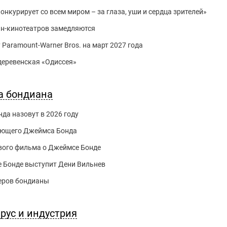
нкурирует со всем миром – за глаза, уши и сердца зрителей»
йн-кинотеатров замедляются
 Paramount-Warner Bros. на март 2027 года
 деревенская «Одиссея»
а бондиана
да назовут в 2026 году
ующего Джеймса Бонда
вого фильма о Джеймсе Бонде
 Бонде выступит Дени Вильнев
еров бондианы
рус и индустрия