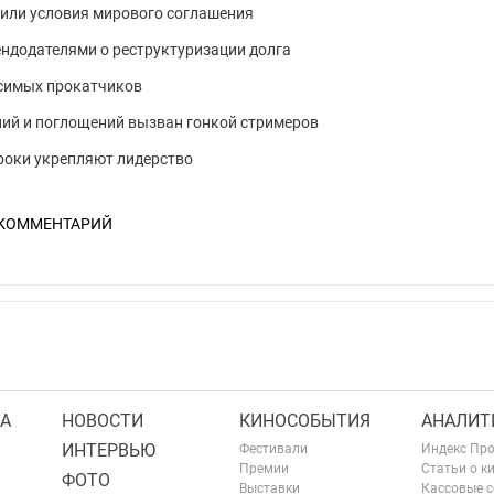
нили условия мирового соглашения
ендодателями о реструктуризации долга
исимых прокатчиков
ний и поглощений вызван гонкой стримеров
роки укрепляют лидерство
 КОММЕНТАРИЙ
А
НОВОСТИ
КИНОСОБЫТИЯ
АНАЛИТ
ИНТЕРВЬЮ
Фестивали
Индекс Пр
Премии
Статьи о к
ФОТО
Выставки
Кассовые 