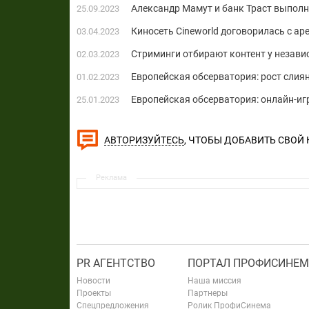
Александр Мамут и банк Траст выпол
25.09.2023
Киносеть Cineworld договорилась с ар
03.04.2023
Стриминги отбирают контент у незав
02.03.2023
Европейская обсерватория: рост слия
01.02.2023
Европейская обсерватория: онлайн-иг
25.01.2023
, ЧТОБЫ ДОБАВИТЬ СВОЙ
АВТОРИЗУЙТЕСЬ
Реклама
PR АГЕНТСТВО
ПОРТАЛ ПРОФИСИНЕМ
Новости
Наша миссия
Проекты
Партнеры
Спецпредложения
Ролик ПрофиСинема