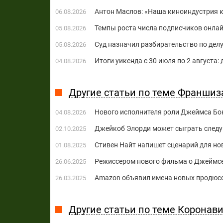
Антон Маслов: «Наша киноиндустрия ко
06.08.2026
Темпы роста числа подписчиков онла
05.08.2026
Суд назначил разбирательство по делу
05.08.2026
Итоги уикенда с 30 июля по 2 августа:
04.08.2026
Другие статьи по теме Франшиз
Нового исполнителя роли Джеймса Бон
04.08.2026
Джейкоб Элорди может сыграть след
02.10.2025
Стивен Найт напишет сценарий для но
01.08.2025
Режиссером нового фильма о Джеймсе
26.06.2025
Amazon объявил имена новых продюс
26.03.2025
Другие статьи по теме Коронави