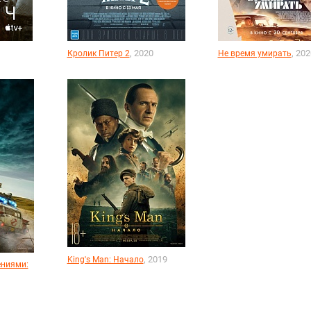
, 2020
, 202
Кролик Питер 2
Не время умирать
, 2019
King's Man: Начало
ениями: