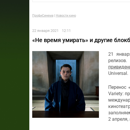
ПрофиСинема
Новости кино
22 января 2021
12:11
«Не время умирать» и другие блок
21 январ
релизов
привиден
Universal.
Перенос 
Variety: 
междуна
кинотеат
заполняе
2 апреля, 