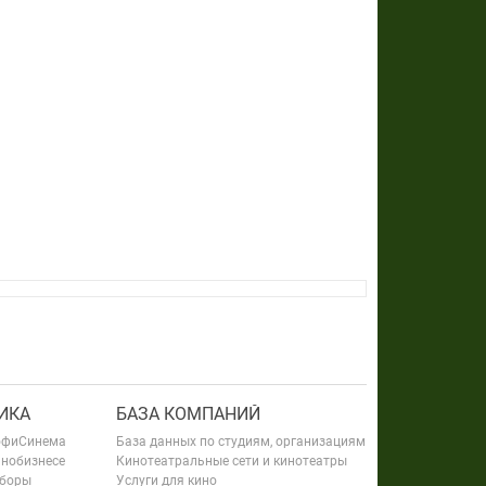
ИКА
БАЗА КОМПАНИЙ
офиСинема
База данных по студиям, организациям
инобизнесе
Кинотеатральные сети и кинотеатры
сборы
Услуги для кино