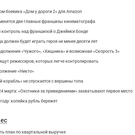
м боевика «Дом у дороги 2» для Amazon
зменятся две главные франшизы кинематографа
 контроль над франшизой о Джеймсе Бонде
должен будет играть героя не менее десяти лет
продолжения «Чужого», «Хищника» и возможная «Скорость 3»
щут режиссеров, которых легче контролировать
должение «Никто»
ий корабль» не спускается с вершины топа
24 марта: «Охотники за привидениями» захватывают первое место
 году: копейка рубль бережет
нес
ть план по квартальной выручке