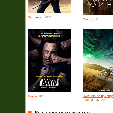
, 2021
Заступник
, 2021
Финч
, 2020
Охотники за привид
Никто
, 2020
наследники
Все новости о фильмах