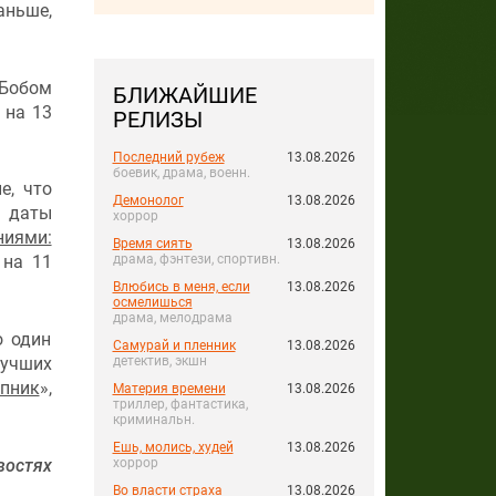
аньше,
 Бобом
БЛИЖАЙШИЕ
 на 13
РЕЛИЗЫ
Последний рубеж
13.08.2026
боевик, драма, военн.
е, что
Демонолог
13.08.2026
е даты
хоррор
ниями:
Время сиять
13.08.2026
драма, фэнтези, спортивн.
 на 11
Влюбись в меня, если
13.08.2026
осмелишься
драма, мелодрама
о один
Самурай и пленник
13.08.2026
лучших
детектив, экшн
упник
»,
Материя времени
13.08.2026
триллер, фантастика,
криминальн.
Ешь, молись, худей
13.08.2026
остях
хоррор
Во власти страха
13.08.2026