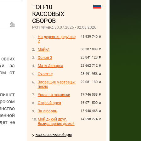
ТОП-10
КАССОВЫХ
СБОРОВ
№31 уикенд 30.07.2026 - 02.08.2026
На деревню дедушке
45 939 740
руб.
2
Майкл
38 387 809
руб.
Холоп 3
25 841 128
 своих
руб.
ки за
Матч Акпарса
23 662 712
руб.
ом от
Счастье
23 491 956
руб.
Зловещие мертвецы:
22 081 130
руб.
пекло
 пишет
Ушла по-чеховски
17 746 088
руб.
ироком
Старый орел
16 071 500
руб.
нство
За любовь
15 940 463
руб.
енной
Мой дикий друг.
14 598 274
руб.
дет не
Возвращение домой
все кассовые сборы