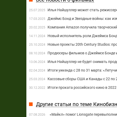
Илья Найшуллер может стать режиссеро
25.07.2025
Джеймс Бонд и Звездные войны: как и
17.03.2025
Компания Amazon получила творческий
20.02.2025
Новый исполнитель роли Джеймса Бонда 
14.11.2024
Новые проекты 20th Century Studios: 
25.10.2024
Продюсеры фильмов о Джеймсе Бонде и
08.10.2024
Илья Найшуллер не будет снимать про
13.06.2024
Итоги уикенда с 28 по 31 марта: «Летуч
02.04.2024
Кассовые сборы США и Канады с 22 по 
25.03.2024
Итоги проката российского кино в 2022
30.12.2022
Другие статьи по теме Кинобиз
«Майкл» помог Lionsgate перевыполни
07.08.2026