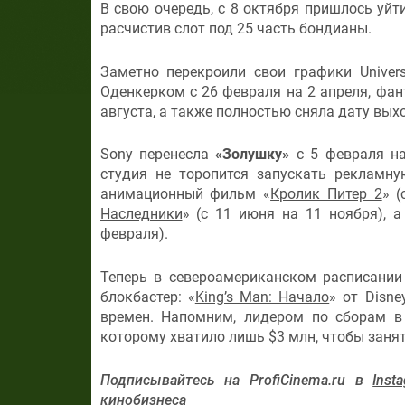
В свою очередь, с 8 октября пришлось уйт
расчистив слот под 25 часть бондианы.
Заметно перекроили свои графики Univer
Оденкерком с 26 февраля на 2 апреля, фа
августа, а также полностью сняла дату вых
Sony перенесла
«Золушку»
с 5 февраля на
студия не торопится запускать рекламн
анимационный фильм «
Кролик Питер 2
» (
Наследники
» (с 11 июня на 11 ноября),
февраля).
Теперь в североамериканском расписании
блокбастер: «
King’s Man: Начало
» от Disne
времен. Напомним, лидером по сборам 
которому хватило лишь $3 млн, чтобы заня
Подписывайтесь на ProfiCinema.ru в
Inst
кинобизнеса