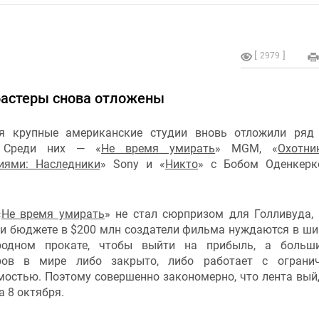
2979
бастеры снова отложены
я крупные американские студии вновь отложили ряд
. Среди них — «
Не время умирать
» MGM, «
Охотни
иями: Наследники
» Sony и «
Никто
» с Бобом Оденкерк
«
Не время умирать
» не стал сюрпризом для Голливуда,
при бюджете в $200 млн создатели фильма нуждаются в ш
родном прокате, чтобы выйти на прибыль, а больши
ров в мире либо закрыто, либо работает с огранич
мостью. Поэтому совершенно закономерно, что лента вый
а 8 октября.