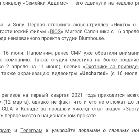
и сиквелу «Семейки Аддамс» — его сдвинули на неделю р
sal и Sony. Первая отложила экшен-триллер «
Никто
» с
нтастический фильм «
BIOS
» Мигеля Сапочника с 16 апреля
ода неназванного проекта студии Blumhouse.
 16 июля. Напомним, ранее СМИ уже обратили внимани
ую компанию. Также студия сместила на более поздни
со 2 апреля на 11 июня), боевик «
Охотники за привиде
 а также экранизацию видеоигры
«Uncharted»
(с 16 июля
 релизов на первый квартал 2021 года приходится всег
y (12 марта), однако не факт, что и его не отложат до 
в США и Канаде за прошлый уикенд стал экшен «
Заст
ть первое место в национальном прокате.
agram
и
Телеграм
и узнавайте первыми о главных нов