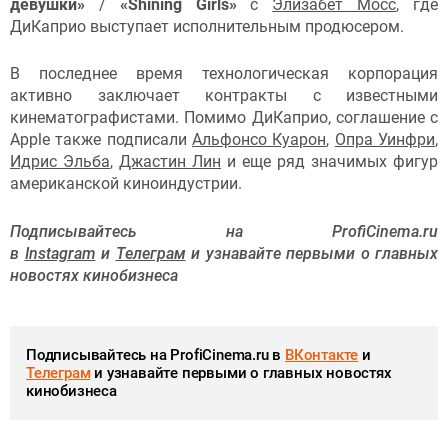
девушки»
/
«Shining Girls»
с
Элизабет Мосс
, где
ДиКаприо выступает исполнительным продюсером.
В последнее время технологическая корпорация
активно заключает контракты с известными
кинематографистами. Помимо ДиКаприо, соглашение с
Apple также подписали
Альфонсо Куарон
,
Опра Уинфри
,
Идрис Эльба
,
Джастин Лин
и еще ряд значимых фигур
американской киноиндустрии.
Подписывайтесь на ProfiCinema.ru
в
Instagram
и
Телеграм
и узнавайте первыми о главных
новостях кинобизнеса
Подписывайтесь на ProfiCinema.ru в
ВКонтакте
и
Телеграм
и узнавайте первыми о главных новостях
кинобизнеса