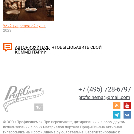
,
Убийцы цветочной луны
2023
, ЧТОБЫ ДОБАВИТЬ СВОЙ
АВТОРИЗУЙТЕСЬ
КОММЕНТАРИЙ
+7 (495) 728-6797
proficinema@gmail.com
© ООО «Профисинема»
При перепечатке, цитировании и любом другом
использовании любых материалов портала
ПрофиСинема активная
гиперссылка на ПрофиСинема.ру обязательна.
Зарегистрировано в