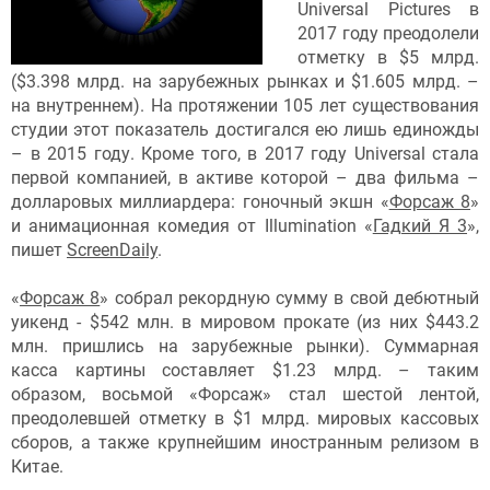
Universal Pictures в
2017 году преодолели
отметку в $5 млрд.
($3.398 млрд. на зарубежных рынках и $1.605 млрд. –
на внутреннем). На протяжении 105 лет существования
студии этот показатель достигался ею лишь единожды
– в 2015 году. Кроме того, в 2017 году Universal стала
первой компанией, в активе которой – два фильма –
долларовых миллиардера: гоночный экшн «
Форсаж 8
»
и анимационная комедия от Illumination «
Гадкий Я 3
»,
пишет
ScreenDaily
.
«
Форсаж 8
» собрал рекордную сумму в свой дебютный
уикенд - $542 млн. в мировом прокате (из них $443.2
млн. пришлись на зарубежные рынки). Суммарная
касса картины составляет $1.23 млрд. – таким
образом, восьмой «Форсаж» стал шестой лентой,
преодолевшей отметку в $1 млрд. мировых кассовых
сборов, а также крупнейшим иностранным релизом в
Китае.