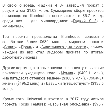
В свою очередь, «
Гадкий Я 3
» завершил прокат с
результатом $1.03 млрд. Суммарные сборы проектов
производства Illumination оцениваются в $5.7 млрд.,
среди них – два миллиардника: «
Гадкий Я 3
» и
«
Миньоны
».
Три проекта производства Blumhouse совместно
заработали более $630 млн. в мировом прокате:
«
Сплит
», «
Прочь
» и «
Счастливого дня смерти
», причем
каждый из них стал лидером проката по итогам
дебютного уикенда.
Другие картины, которые внесли свою лепту в высокие
показатели уходящего года: «
Мумия
» ($409.1 млн.),
«
На пятьдесят оттенков темнее
» ($380.9 млн.), «
Собачья
жизнь
» ($196.2 млн.) и «Девушки путешествуют» ($138.6
млн.).
Кроме того, Universal выпустила в 2017 году четыре
проекта Focus Features: «
Взрывная блондинка
» ($95.7