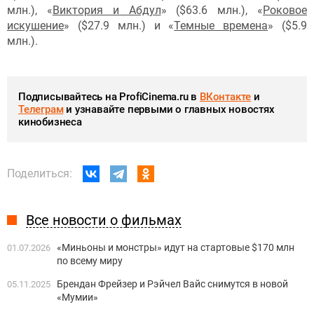
млн.), «
Виктория и Абдул
» ($63.6 млн.), «
Роковое
искушение
» ($27.9 млн.) и «
Темные времена
» ($5.9
млн.).
Подписывайтесь на ProfiCinema.ru в
ВКонтакте
и
Телеграм
и узнавайте первыми о главных новостях
кинобизнеса
Поделиться:
Все новости о фильмах
«Миньоны и монстры» идут на стартовые $170 млн
01.07.2026
по всему миру
Брендан Фрейзер и Рэйчел Вайс снимутся в новой
05.11.2025
«Мумии»