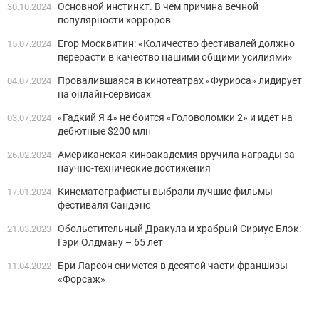
Основной инстинкт. В чем причина вечной
30.10.2024
популярности хорроров
Егор Москвитин: «Количество фестивалей должно
15.07.2024
перерасти в качество нашими общими усилиями»
Провалившаяся в кинотеатрах «Фуриоса» лидирует
04.07.2024
на онлайн-сервисах
«Гадкий Я 4» не боится «Головоломки 2» и идет на
03.07.2024
дебютные $200 млн
Американская киноакадемия вручила награды за
26.02.2024
научно-технические достижения
Кинематографисты выбрали лучшие фильмы
17.01.2024
фестиваля Сандэнс
Обольстительный Дракула и храбрый Сириус Блэк:
21.03.2023
Гэри Олдману – 65 лет
Бри Ларсон снимется в десятой части франшизы
11.04.2022
«Форсаж»