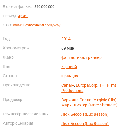
Бюджет фильма:
$40 000 000
Период:
Архив
Сайт:
www.lucymovieintl.com/ww/
Год
2014
Хронометраж
89 мин.
Жанр
фантастика
,
триллер
Вид
игровой
Страна
Франция
Производство
Canal+
,
EuropaCorp
,
TF1 Films
Productions
Продюсер
Виржини Силла (Virginie Silla)
,
Марк Шмугер (Marc Shmuger)
Режиссёр-постановщик
Люк Бессон (Luc Besson)
Автор сценария
Люк Бессон (Luc Besson)