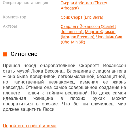
Оператор-постановщик
Тьерри Арбогаст (Thierry
Arbogast)
Композитор
Эрик Серра (Eric Serra)
Актёры
Скарлетт Йоханссон (Scarlett
Johansson)
,
Морган Фриман
(Morgan Freeman)
,
Чхве Мин Сик
(Choi Min Sik)
Синопсис
Пришел черед очаровательной Скарлетт Йоханссон
стать музой Люка Бессона… Блондинка с лицом ангела
– она была доверчивой, легкомысленной, беззащитной,
но таинственный незнакомец изменил ее жизнь
навсегда. Отныне она самое совершенное создание на
планете – ключ к тайнам вселенной. Но даже самая
идеальная женщина в плохих руках может
превратиться в оружие. Что бы ни случилось, мир
должен защитить Люси.
Перейти на сайт фильма