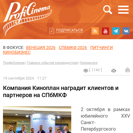
ПОДПИСАТЬСЯ
В ФОКУСЕ:
ВЕНЕЦИЯ 2026
СПБМКФ 2026
ПИТЧИНГИ
КИНОБИЗНЕС
ПрофиСинема
Главные события киноиндустрии
Кинорынки
1140
19 сентября 2024
11:27
Компания Киноплан наградит клиентов и
партнеров на СПбМКФ
2 октября в рамках
юбилейного XXV
Санкт-
Петербургского