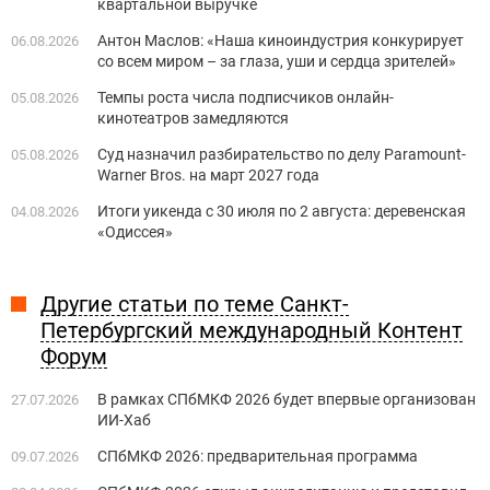
квартальной выручке
Антон Маслов: «Наша киноиндустрия конкурирует
06.08.2026
со всем миром – за глаза, уши и сердца зрителей»
Темпы роста числа подписчиков онлайн-
05.08.2026
кинотеатров замедляются
Суд назначил разбирательство по делу Paramount-
05.08.2026
Warner Bros. на март 2027 года
Итоги уикенда с 30 июля по 2 августа: деревенская
04.08.2026
«Одиссея»
Другие статьи по теме Санкт-
Петербургский международный Контент
Форум
В рамках СПбМКФ 2026 будет впервые организован
27.07.2026
ИИ-Хаб
СПбМКФ 2026: предварительная программа
09.07.2026