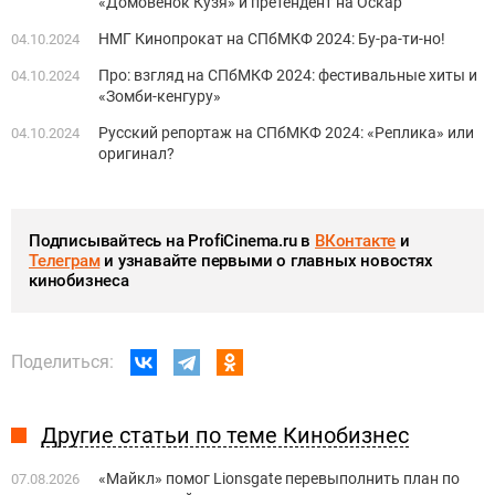
«Домовенок Кузя» и претендент на Оскар
НМГ Кинопрокат на СПбМКФ 2024: Бу-ра-ти-но!
04.10.2024
Про: взгляд на СПбМКФ 2024: фестивальные хиты и
04.10.2024
«Зомби-кенгуру»
Русский репортаж на СПбМКФ 2024: «Реплика» или
04.10.2024
оригинал?
Подписывайтесь на ProfiCinema.ru в
ВКонтакте
и
Телеграм
и узнавайте первыми о главных новостях
кинобизнеса
Поделиться:
Другие статьи по теме Кинобизнес
«Майкл» помог Lionsgate перевыполнить план по
07.08.2026